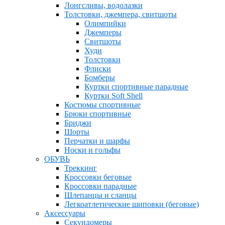
Лонгсливы, водолазки
Толстовки, джемпера, свитшоты
Олимпийки
Джемперы
Свитшоты
Худи
Толстовки
Флиски
Бомберы
Куртки спортивные парадные
Куртки Soft Shell
Костюмы спортивные
Брюки спортивные
Бриджи
Шорты
Перчатки и шарфы
Носки и гольфы
ОБУВЬ
Треккинг
Кроссовки беговые
Кроссовки парадные
Шлепанцы и сланцы
Легкоатлетические шиповки (беговые)
Аксессуары
Секундомеры