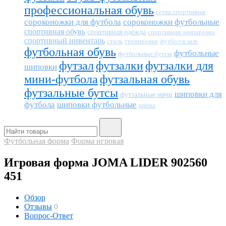
профессиональная обувь
сетка спортивная
сороконожки для футбола
сороконожки футбольные
спортивная обувь
спортивная одежда
спортивная экипировка
спортивный инвентарь
тренировки
футбол в зале
стиль
футбольная обувь
футбольные
футбольные бутсы
футзал
футзалки
футзалки для
шиповки
мини-футбола
футзальная обувь
футзальные бутсы
шиповки для
футзальные мячи
футбола
шиповки футбольные
шипы
Футбольная форма
Форма игровая
Игровая форма JOMA LIDER 902560
451
Обзор
Отзывы
0
Вопрос-Ответ