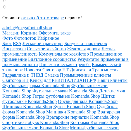
0
0
Оставьте
отзыв об этом товаре
первым!
admin@megafootball.shop
Магазин
Корзина
Оформить заказ
Фото
Фотопоток
Избранное
Блог
RSS
Легковой транспорт
Бонусы от партнёров
Энергетика
Сельское хозяйство
Железная дорога
Лесная
промышленность
Коммунальное хозяйство
Промышленное
применение
Биатлонное сообщество
Результаты применения в
промышленности
Пневматическая стрельба
Коммерческий
транспорт
Новости Святогор НТ
Двигатели
Трансмиссия
Гидравлика и ТНВД
Смазка
Промышленные клиенты
Святогор НТ
Кейсы для РЕВИТАЛИЗАНТ.РФ
Наши клиенты
Футбольная форма Komanda.Shop
Футбольные мячи
Komanda.Shop
Футзальные мячи Komanda.Shop
Детские мячи
Komanda.Shop
Гетры футбольные Komanda.Shop
Щитки
футбольные Komanda.Shop
Обувь для зала Komanda.Shop
Шиповки Komanda.Shop
Бутсы Komanda.Shop
Судейская
форма Komanda.Shop
Манишки Komanda.Shop
Вратарская
форма Komanda.Shop
Вратарские перчатки Komanda.Shop
Спортивная обувь Komanda.Shop
Костюмы Komanda.Shop
Футбольные мячи Komanda.Store
Мини-футбольные мячи