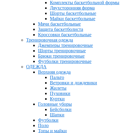
Комплекты баскетбольной формы
Двухсторонняя форма
Шорты баскетбольные
Майки баскетбольные
Мячи баскетбольные
Защита баскетболиста
Кроссовки баскетбольные
Тренировочная одежда
Джемперы тренировочные
Шорты тренировочные
Брюки тренировочные
Футболки тренировочные
ОДЕЖДА
Верхняя одежда
Пальто
Ветровки и дождевики
Жилеты
Пуховики
Куртки
Головные уборы
Бейсболки
Шапки
Футболки
Поло
Топы и майки