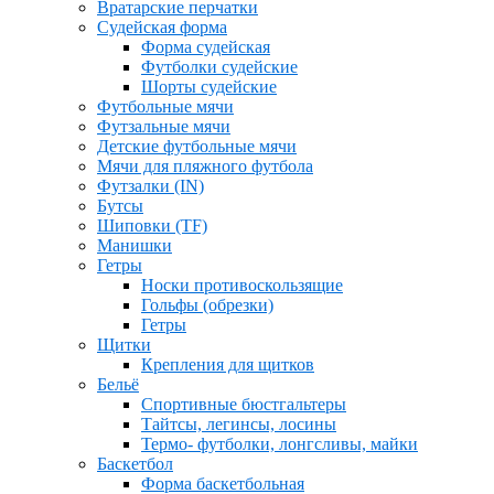
Вратарские перчатки
Судейская форма
Форма судейская
Футболки судейские
Шорты судейские
Футбольные мячи
Футзальные мячи
Детские футбольные мячи
Мячи для пляжного футбола
Футзалки (IN)
Бутсы
Шиповки (TF)
Манишки
Гетры
Носки противоскользящие
Гольфы (обрезки)
Гетры
Щитки
Крепления для щитков
Бельё
Спортивные бюстгальтеры
Тайтсы, легинсы, лосины
Термо- футболки, лонгсливы, майки
Баскетбол
Форма баскетбольная