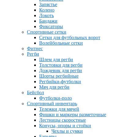
Запястье
Колено
Локоть
Бандажи
Фиксаторы
Спортивные сетки
Сетки для футбольных ворот
Волейбольные сетки
Фитнес
Регби
Шлем для регби
Толстовки для регби
Дождевик для регби
Шорты регбийные
Регбийки-футболки
Мяч для регби
Бейсбол
Футболки-поло
Спортивный инвентарь
Тележки для мячей
Фишки и маркеры разметочные
Лестницы скоростные
Конусы, опоры и стойки
Чехлы и сумки
Барьеры