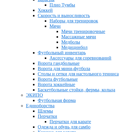
Плио Тумбы
Хоккей
Скорость и выносливость
Наборы для тренировок
Мячи
Мячи тренировочные
Массажные мячи
Медболы
Медицинбол
Футбольный инвентарь
Аксессуары для соревнований
Ворота гандбольные
Ворота для мини-футбола
Столы и сетки для настольного тенниса
Ворота футбольные
Ворота хоккейные
Баскетбольные стойки, фермы, кольца
ЭКИПО
Футбольная форма
Единоборства
Шлемы
Перчатки
Перчатки для карате
Одежда и обувь для самбо