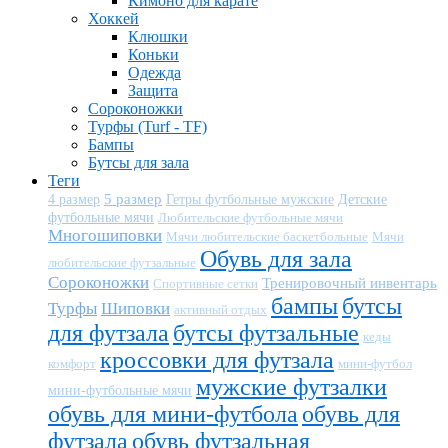
Кимоно для карате
Хоккей
Клюшки
Коньки
Одежда
Защита
Сороконожки
Турфы (Turf - TF)
Бампы
Бутсы для зала
Теги
5 размер
Детские
4 размер
Гетры футбольные мужские
футбольные мячи
Любительские футбольные мячи
Многошиповки
Мячи любительские баскетбольные
Мячи
Обувь для зала
любительские футзальные
Сороконожки
Тренировочный инвентарь
Спортивные сетки
бампы
бутсы
Турфы
Шиповки
активный отдых
для футзала
бутсы футзальные
кеды
кроссовки для футзала
комфорт
мини-футбол
мужские футзалки
мини-футбольные мячи
обувь для мини-футбола
обувь для
футзала
обувь футзальная