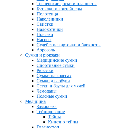
Тренерские доски и планшеты
Бутылки и контейнеры
Полотенца
Наколенники
Свистки
Налокотники
Повязки
Насосы
Судейские карточки и блокноты
Аэрозоль
Сумки и рюкзаки
Медицинские сумки
Спортивные сумки
Рюкзаки
Сумки на колесах
Сумки для обуви
Сетки и баулы для мячей
Чемоданы
Поясные сумки
Медицина
Заморозка
Тейпирование
Тейпы
Кинезио тейпы
Голеностоп