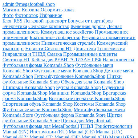
admin@megafootball.shop
Магазин
Корзина
Оформить заказ
Фото
Фотопоток
Избранное
Блог
RSS
Легковой транспорт
Бонусы от партнёров
Энергетика
Сельское хозяйство
Железная дорога
Лесная
промышленность
Коммунальное хозяйство
Промышленное
применение
Биатлонное сообщество
Результаты применения в
промышленности
Пневматическая стрельба
Коммерческий
транспорт
Новости Святогор НТ
Двигатели
Трансмиссия
Гидравлика и ТНВД
Смазка
Промышленные клиенты
Святогор НТ
Кейсы для РЕВИТАЛИЗАНТ.РФ
Наши клиенты
Футбольная форма Komanda.Shop
Футбольные мячи
Komanda.Shop
Футзальные мячи Komanda.Shop
Детские мячи
Komanda.Shop
Гетры футбольные Komanda.Shop
Щитки
футбольные Komanda.Shop
Обувь для зала Komanda.Shop
Шиповки Komanda.Shop
Бутсы Komanda.Shop
Судейская
форма Komanda.Shop
Манишки Komanda.Shop
Вратарская
форма Komanda.Shop
Вратарские перчатки Komanda.Shop
Спортивная обувь Komanda.Shop
Костюмы Komanda.Shop
Футбольные мячи Komanda.Store
Мини-футбольные мячи
Komanda.Store
Футбольная форма Komanda.Store
Щитки
футбольные Komanda.Store
Щитки для Megafootball
Футбольная форма для MegaFootball
ТНВД
Триботехнологии
Manual (EN)
Инструкции (RU)
Manual (GE)
Manual (UA)
Manual (KZ)
Manual (IT)
Manual (DE)
Manual (CH)
Manual (ES)