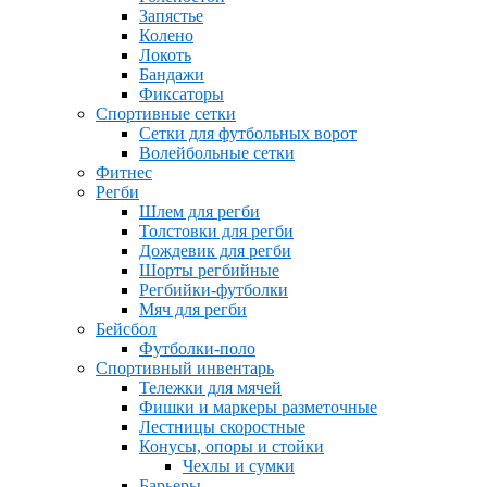
Запястье
Колено
Локоть
Бандажи
Фиксаторы
Спортивные сетки
Сетки для футбольных ворот
Волейбольные сетки
Фитнес
Регби
Шлем для регби
Толстовки для регби
Дождевик для регби
Шорты регбийные
Регбийки-футболки
Мяч для регби
Бейсбол
Футболки-поло
Спортивный инвентарь
Тележки для мячей
Фишки и маркеры разметочные
Лестницы скоростные
Конусы, опоры и стойки
Чехлы и сумки
Барьеры