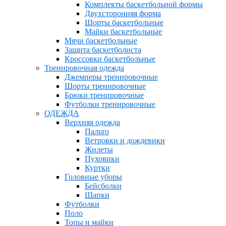
Комплекты баскетбольной формы
Двухсторонняя форма
Шорты баскетбольные
Майки баскетбольные
Мячи баскетбольные
Защита баскетболиста
Кроссовки баскетбольные
Тренировочная одежда
Джемперы тренировочные
Шорты тренировочные
Брюки тренировочные
Футболки тренировочные
ОДЕЖДА
Верхняя одежда
Пальто
Ветровки и дождевики
Жилеты
Пуховики
Куртки
Головные уборы
Бейсболки
Шапки
Футболки
Поло
Топы и майки