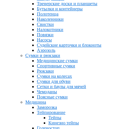
Тренерские доски и планшеты
Бутылки и контейнеры
Полотенца
Наколенники
Свистки
Налокотники
Повязки
Насосы
Судейские карточки и блокноты
Аэрозоль
Сумки и рюкзаки
Медицинские сумки
Спортивные сумки
Рюкзаки
Сумки на колесах
Сумки для обуви
Сетки и баулы для мячей
Чемоданы
Поясные сумки
Медицина
Заморозка
Тейпирование
Тейпы
Кинезио тейпы
Голеностоп