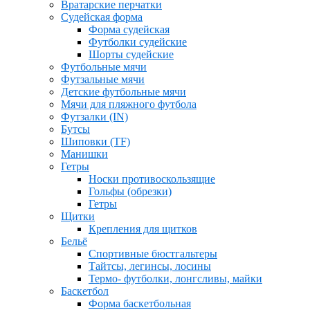
Вратарские перчатки
Судейская форма
Форма судейская
Футболки судейские
Шорты судейские
Футбольные мячи
Футзальные мячи
Детские футбольные мячи
Мячи для пляжного футбола
Футзалки (IN)
Бутсы
Шиповки (TF)
Манишки
Гетры
Носки противоскользящие
Гольфы (обрезки)
Гетры
Щитки
Крепления для щитков
Бельё
Спортивные бюстгальтеры
Тайтсы, легинсы, лосины
Термо- футболки, лонгсливы, майки
Баскетбол
Форма баскетбольная