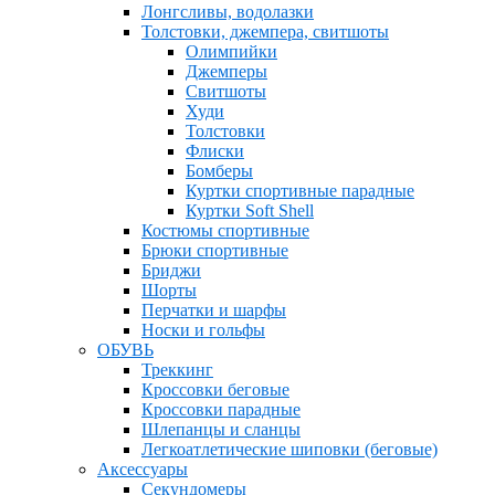
Лонгсливы, водолазки
Толстовки, джемпера, свитшоты
Олимпийки
Джемперы
Свитшоты
Худи
Толстовки
Флиски
Бомберы
Куртки спортивные парадные
Куртки Soft Shell
Костюмы спортивные
Брюки спортивные
Бриджи
Шорты
Перчатки и шарфы
Носки и гольфы
ОБУВЬ
Треккинг
Кроссовки беговые
Кроссовки парадные
Шлепанцы и сланцы
Легкоатлетические шиповки (беговые)
Аксессуары
Секундомеры