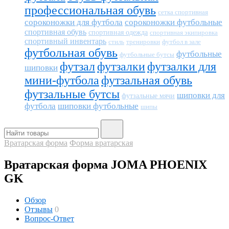
профессиональная обувь
сетка спортивная
сороконожки для футбола
сороконожки футбольные
спортивная обувь
спортивная одежда
спортивная экипировка
спортивный инвентарь
тренировки
футбол в зале
стиль
футбольная обувь
футбольные
футбольные бутсы
футзал
футзалки
футзалки для
шиповки
мини-футбола
футзальная обувь
футзальные бутсы
шиповки для
футзальные мячи
футбола
шиповки футбольные
шипы
Вратарская форма
Форма вратарская
Вратарская форма JOMA PHOENIX
GK
Обзор
Отзывы
0
Вопрос-Ответ