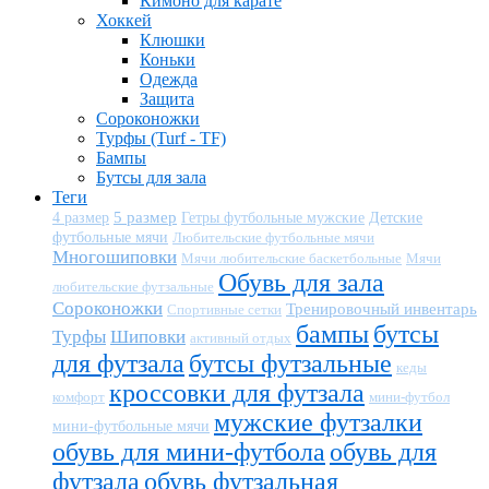
Кимоно для карате
Хоккей
Клюшки
Коньки
Одежда
Защита
Сороконожки
Турфы (Turf - TF)
Бампы
Бутсы для зала
Теги
5 размер
Детские
4 размер
Гетры футбольные мужские
футбольные мячи
Любительские футбольные мячи
Многошиповки
Мячи любительские баскетбольные
Мячи
Обувь для зала
любительские футзальные
Сороконожки
Тренировочный инвентарь
Спортивные сетки
бампы
бутсы
Турфы
Шиповки
активный отдых
для футзала
бутсы футзальные
кеды
кроссовки для футзала
комфорт
мини-футбол
мужские футзалки
мини-футбольные мячи
обувь для мини-футбола
обувь для
футзала
обувь футзальная