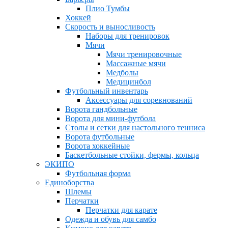
Плио Тумбы
Хоккей
Скорость и выносливость
Наборы для тренировок
Мячи
Мячи тренировочные
Массажные мячи
Медболы
Медицинбол
Футбольный инвентарь
Аксессуары для соревнований
Ворота гандбольные
Ворота для мини-футбола
Столы и сетки для настольного тенниса
Ворота футбольные
Ворота хоккейные
Баскетбольные стойки, фермы, кольца
ЭКИПО
Футбольная форма
Единоборства
Шлемы
Перчатки
Перчатки для карате
Одежда и обувь для самбо