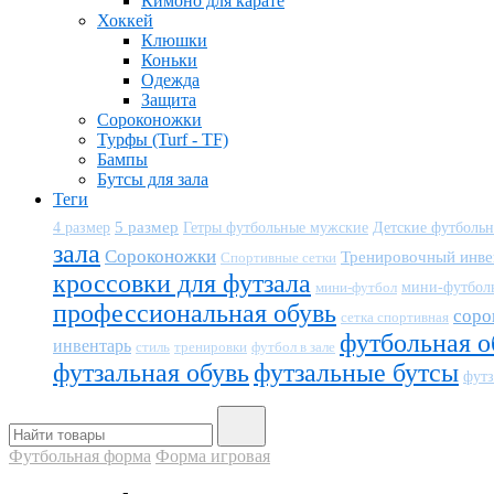
Кимоно для карате
Хоккей
Клюшки
Коньки
Одежда
Защита
Сороконожки
Турфы (Turf - TF)
Бампы
Бутсы для зала
Теги
5 размер
Детские футболь
4 размер
Гетры футбольные мужские
зала
Сороконожки
Тренировочный инве
Спортивные сетки
кроссовки для футзала
мини-футбол
мини-футбол
профессиональная обувь
соро
сетка спортивная
футбольная о
инвентарь
тренировки
футбол в зале
стиль
футзальная обувь
футзальные бутсы
футз
Футбольная форма
Форма игровая