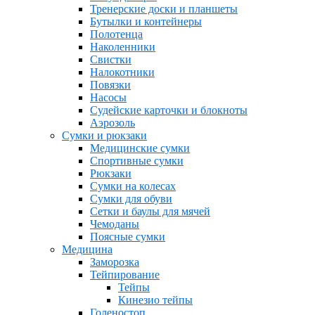
Тренерские доски и планшеты
Бутылки и контейнеры
Полотенца
Наколенники
Свистки
Налокотники
Повязки
Насосы
Судейские карточки и блокноты
Аэрозоль
Сумки и рюкзаки
Медицинские сумки
Спортивные сумки
Рюкзаки
Сумки на колесах
Сумки для обуви
Сетки и баулы для мячей
Чемоданы
Поясные сумки
Медицина
Заморозка
Тейпирование
Тейпы
Кинезио тейпы
Голеностоп