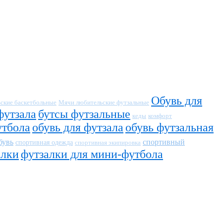
Обувь для
ские баскетбольные
Мячи любительские футзальные
футзала
бутсы футзальные
кеды
комфорт
утбола
обувь для футзала
обувь футзальная
бувь
спортивный
спортивная одежда
спортивная экипировка
алки
футзалки для мини-футбола