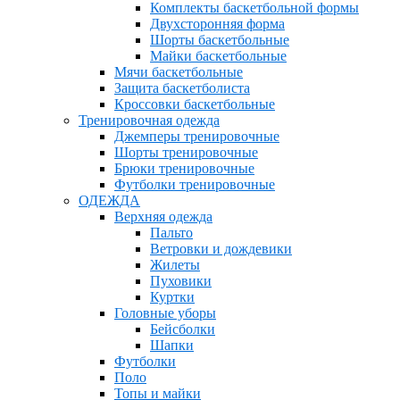
Комплекты баскетбольной формы
Двухсторонняя форма
Шорты баскетбольные
Майки баскетбольные
Мячи баскетбольные
Защита баскетболиста
Кроссовки баскетбольные
Тренировочная одежда
Джемперы тренировочные
Шорты тренировочные
Брюки тренировочные
Футболки тренировочные
ОДЕЖДА
Верхняя одежда
Пальто
Ветровки и дождевики
Жилеты
Пуховики
Куртки
Головные уборы
Бейсболки
Шапки
Футболки
Поло
Топы и майки