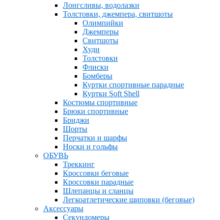
Лонгсливы, водолазки
Толстовки, джемпера, свитшоты
Олимпийки
Джемперы
Свитшоты
Худи
Толстовки
Флиски
Бомберы
Куртки спортивные парадные
Куртки Soft Shell
Костюмы спортивные
Брюки спортивные
Бриджи
Шорты
Перчатки и шарфы
Носки и гольфы
ОБУВЬ
Треккинг
Кроссовки беговые
Кроссовки парадные
Шлепанцы и сланцы
Легкоатлетические шиповки (беговые)
Аксессуары
Секундомеры