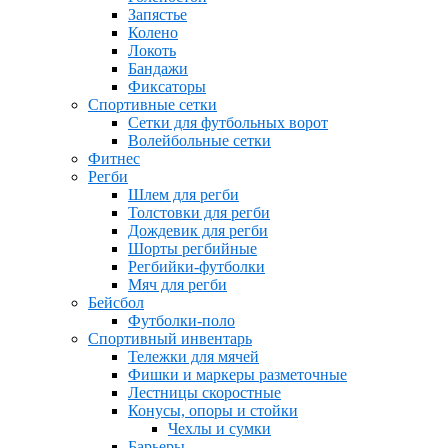
Запястье
Колено
Локоть
Бандажи
Фиксаторы
Спортивные сетки
Сетки для футбольных ворот
Волейбольные сетки
Фитнес
Регби
Шлем для регби
Толстовки для регби
Дождевик для регби
Шорты регбийные
Регбийки-футболки
Мяч для регби
Бейсбол
Футболки-поло
Спортивный инвентарь
Тележки для мячей
Фишки и маркеры разметочные
Лестницы скоростные
Конусы, опоры и стойки
Чехлы и сумки
Барьеры