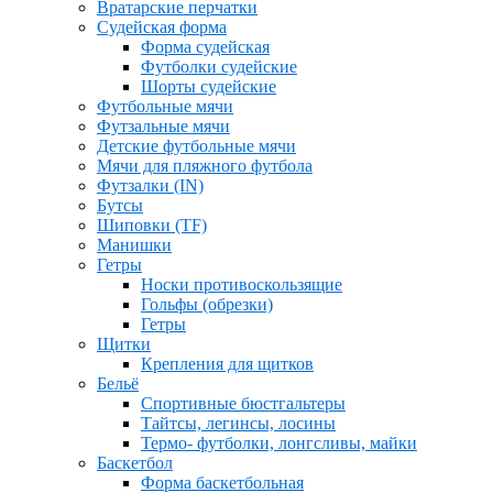
Вратарские перчатки
Судейская форма
Форма судейская
Футболки судейские
Шорты судейские
Футбольные мячи
Футзальные мячи
Детские футбольные мячи
Мячи для пляжного футбола
Футзалки (IN)
Бутсы
Шиповки (TF)
Манишки
Гетры
Носки противоскользящие
Гольфы (обрезки)
Гетры
Щитки
Крепления для щитков
Бельё
Спортивные бюстгальтеры
Тайтсы, легинсы, лосины
Термо- футболки, лонгсливы, майки
Баскетбол
Форма баскетбольная