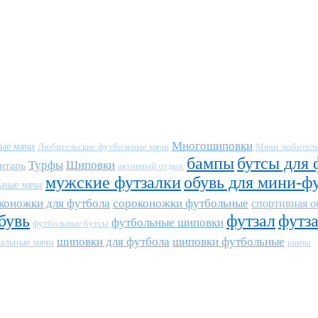
Многошиповки
ные мячи
Любительские футбольные мячи
Мячи любитель
бампы
бутсы для 
Турфы
Шиповки
нтарь
активный отдых
мужские футзалки
обувь для мини-ф
ьные мячи
коножки для футбола
сороконожки футбольные
спортивная о
бувь
футзал
футз
футбольные шиповки
футбольные бутсы
шиповки для футбола
шиповки футбольные
альные мячи
шипы