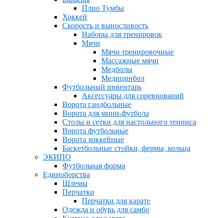
Плио Тумбы
Хоккей
Скорость и выносливость
Наборы для тренировок
Мячи
Мячи тренировочные
Массажные мячи
Медболы
Медицинбол
Футбольный инвентарь
Аксессуары для соревнований
Ворота гандбольные
Ворота для мини-футбола
Столы и сетки для настольного тенниса
Ворота футбольные
Ворота хоккейные
Баскетбольные стойки, фермы, кольца
ЭКИПО
Футбольная форма
Единоборства
Шлемы
Перчатки
Перчатки для карате
Одежда и обувь для самбо