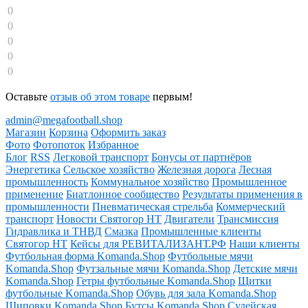
0
0
0
0
0
Оставьте
отзыв об этом товаре
первым!
admin@megafootball.shop
Магазин
Корзина
Оформить заказ
Фото
Фотопоток
Избранное
Блог
RSS
Легковой транспорт
Бонусы от партнёров
Энергетика
Сельское хозяйство
Железная дорога
Лесная
промышленность
Коммунальное хозяйство
Промышленное
применение
Биатлонное сообщество
Результаты применения в
промышленности
Пневматическая стрельба
Коммерческий
транспорт
Новости Святогор НТ
Двигатели
Трансмиссия
Гидравлика и ТНВД
Смазка
Промышленные клиенты
Святогор НТ
Кейсы для РЕВИТАЛИЗАНТ.РФ
Наши клиенты
Футбольная форма Komanda.Shop
Футбольные мячи
Komanda.Shop
Футзальные мячи Komanda.Shop
Детские мячи
Komanda.Shop
Гетры футбольные Komanda.Shop
Щитки
футбольные Komanda.Shop
Обувь для зала Komanda.Shop
Шиповки Komanda.Shop
Бутсы Komanda.Shop
Судейская