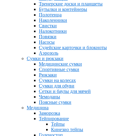
Тренерские доски и планшеты
Бутылки и контейнеры
Полотенца
Наколенники
Свистки
Налокотники
Повязки
Насосы
Судейские карточки и блокноты
Аэрозоль
Сумки и рюкзаки
Медицинские сумки
Спортивные сумки
Рюкзаки
Сумки на колесах
Сумки для обуви
Сетки и баулы для мячей
Чемоданы
Поясные сумки
Медицина
Заморозка
Тейпирование
Тейпы
Кинезио тейпы
Голеностоп