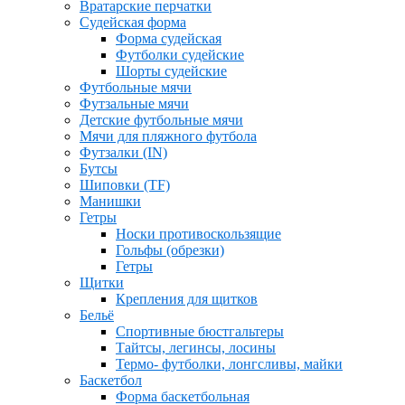
Вратарские перчатки
Судейская форма
Форма судейская
Футболки судейские
Шорты судейские
Футбольные мячи
Футзальные мячи
Детские футбольные мячи
Мячи для пляжного футбола
Футзалки (IN)
Бутсы
Шиповки (TF)
Манишки
Гетры
Носки противоскользящие
Гольфы (обрезки)
Гетры
Щитки
Крепления для щитков
Бельё
Спортивные бюстгальтеры
Тайтсы, легинсы, лосины
Термо- футболки, лонгсливы, майки
Баскетбол
Форма баскетбольная