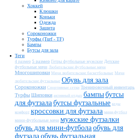
Кимоно для карате
Хоккей
Клюшки
Коньки
Одежда
Защита
Сороконожки
Турфы (Turf - TF)
Бампы
Бутсы для зала
Теги
5 размер
Детские
4 размер
Гетры футбольные мужские
футбольные мячи
Любительские футбольные мячи
Многошиповки
Мячи любительские баскетбольные
Мячи
Обувь для зала
любительские футзальные
Сороконожки
Тренировочный инвентарь
Спортивные сетки
бампы
бутсы
Турфы
Шиповки
активный отдых
для футзала
бутсы футзальные
кеды
кроссовки для футзала
комфорт
мини-футбол
мужские футзалки
мини-футбольные мячи
обувь для мини-футбола
обувь для
футзала
обувь футзальная