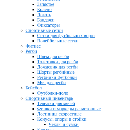
Запястье
Колено
Локоть
Бандажи
Фиксаторы
Спортивные сетки
Сетки для футбольных ворот
Волейбольные сетки
Фитнес
Регби
Шлем для регби
Толстовки для регби
Дождевик для регби
Шорты регбийные
Регбийки-футболки
Мяч для регби
Бейсбол
Футболки-поло
Спортивный инвентарь
Тележки для мячей
Фишки и маркеры разметочные
Лестницы скоростные
Конусы, опоры и стойки
Чехлы и сумки
Барьеры