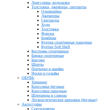
Лонгсливы, водолазки
Толстовки, джемпера, свитшоты
Олимпийки
Джемперы
Свитшоты
Худи
Толстовки
Флиски
Бомберы
Куртки спортивные парадные
Куртки Soft Shell
Костюмы спортивные
Брюки спортивные
Бриджи
Шорты
Перчатки и шарфы
Носки и гольфы
ОБУВЬ
Треккинг
Кроссовки беговые
Кроссовки парадные
Шлепанцы и сланцы
Легкоатлетические шиповки (беговые)
Аксессуары
Секундомеры