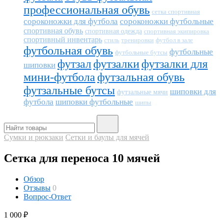
профессиональная обувь
сетка спортивная
сороконожки для футбола
сороконожки футбольные
спортивная обувь
спортивная одежда
спортивная экипировка
спортивный инвентарь
тренировки
футбол в зале
стиль
футбольная обувь
футбольные
футбольные бутсы
футзал
футзалки
футзалки для
шиповки
мини-футбола
футзальная обувь
футзальные бутсы
шиповки для
футзальные мячи
футбола
шиповки футбольные
шипы
Сумки и рюкзаки
Сетки и баулы для мячей
Сетка для переноса 10 мячей
Обзор
Отзывы
0
Вопрос-Ответ
1 000
₽