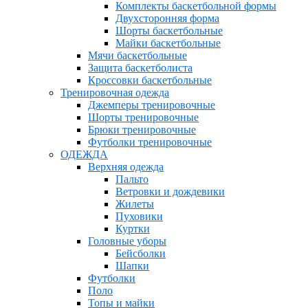
Комплекты баскетбольной формы
Двухсторонняя форма
Шорты баскетбольные
Майки баскетбольные
Мячи баскетбольные
Защита баскетболиста
Кроссовки баскетбольные
Тренировочная одежда
Джемперы тренировочные
Шорты тренировочные
Брюки тренировочные
Футболки тренировочные
ОДЕЖДА
Верхняя одежда
Пальто
Ветровки и дождевики
Жилеты
Пуховики
Куртки
Головные уборы
Бейсболки
Шапки
Футболки
Поло
Топы и майки