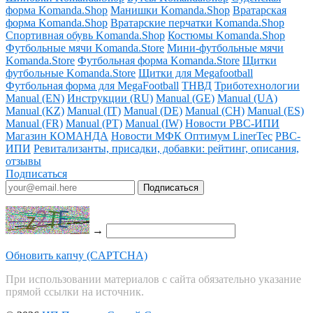
форма Komanda.Shop
Манишки Komanda.Shop
Вратарская
форма Komanda.Shop
Вратарские перчатки Komanda.Shop
Спортивная обувь Komanda.Shop
Костюмы Komanda.Shop
Футбольные мячи Komanda.Store
Мини-футбольные мячи
Komanda.Store
Футбольная форма Komanda.Store
Щитки
футбольные Komanda.Store
Щитки для Megafootball
Футбольная форма для MegaFootball
ТНВД
Триботехнологии
Manual (EN)
Инструкции (RU)
Manual (GE)
Manual (UA)
Manual (KZ)
Manual (IT)
Manual (DE)
Manual (CH)
Manual (ES)
Manual (FR)
Manual (PT)
Manual (IW)
Новости РВС-ИПИ
Магазин КОМАНДА
Новости МФК Оптимум LinerTec
РВС-
ИПИ
Ревитализанты, присадки, добавки: рейтинг, описания,
отзывы
Подписаться
→
Обновить капчу (CAPTCHA)
При использовании материалов с сайта обязательно указание
прямой ссылки на источник.