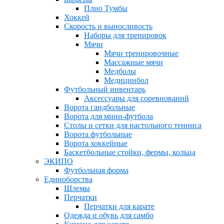
Плио Тумбы
Хоккей
Скорость и выносливость
Наборы для тренировок
Мячи
Мячи тренировочные
Массажные мячи
Медболы
Медицинбол
Футбольный инвентарь
Аксессуары для соревнований
Ворота гандбольные
Ворота для мини-футбола
Столы и сетки для настольного тенниса
Ворота футбольные
Ворота хоккейные
Баскетбольные стойки, фермы, кольца
ЭКИПО
Футбольная форма
Единоборства
Шлемы
Перчатки
Перчатки для карате
Одежда и обувь для самбо