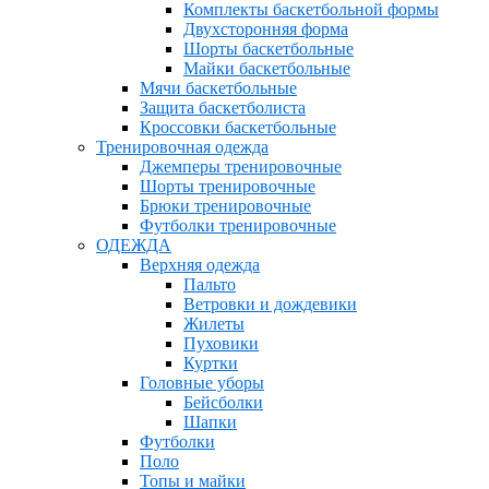
Комплекты баскетбольной формы
Двухсторонняя форма
Шорты баскетбольные
Майки баскетбольные
Мячи баскетбольные
Защита баскетболиста
Кроссовки баскетбольные
Тренировочная одежда
Джемперы тренировочные
Шорты тренировочные
Брюки тренировочные
Футболки тренировочные
ОДЕЖДА
Верхняя одежда
Пальто
Ветровки и дождевики
Жилеты
Пуховики
Куртки
Головные уборы
Бейсболки
Шапки
Футболки
Поло
Топы и майки