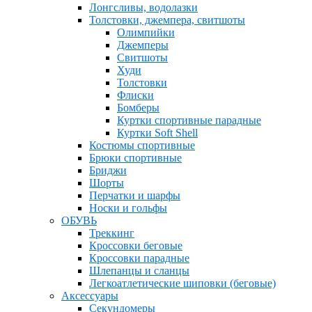
Лонгсливы, водолазки
Толстовки, джемпера, свитшоты
Олимпийки
Джемперы
Свитшоты
Худи
Толстовки
Флиски
Бомберы
Куртки спортивные парадные
Куртки Soft Shell
Костюмы спортивные
Брюки спортивные
Бриджи
Шорты
Перчатки и шарфы
Носки и гольфы
ОБУВЬ
Треккинг
Кроссовки беговые
Кроссовки парадные
Шлепанцы и сланцы
Легкоатлетические шиповки (беговые)
Аксессуары
Секундомеры