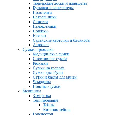
Тренерские доски и планшеты
Бутылки и контейнеры
Полотенца
Наколенники
Свистки
Налокотники
Повязки
Насосы
Судейские карточки и блокноты
Аэрозоль
Сумки и рюкзаки
Медицинские сумки
Спортивные сумки
Рюкзаки
Сумки на колесах
Сумки для обуви
Сетки и баулы для мячей
Чемоданы
Поясные сумки
Медицина
Заморозка
Тейпирование
Тейпы
Кинезио тейпы
Голеностоп