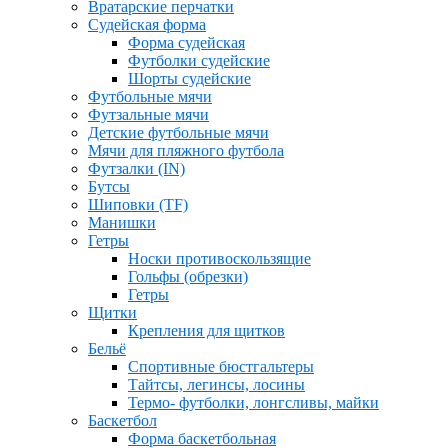
Вратарские перчатки
Судейская форма
Форма судейская
Футболки судейские
Шорты судейские
Футбольные мячи
Футзальные мячи
Детские футбольные мячи
Мячи для пляжного футбола
Футзалки (IN)
Бутсы
Шиповки (TF)
Манишки
Гетры
Носки противоскользящие
Гольфы (обрезки)
Гетры
Щитки
Крепления для щитков
Бельё
Спортивные бюстгальтеры
Тайтсы, легинсы, лосины
Термо- футболки, лонгсливы, майки
Баскетбол
Форма баскетбольная