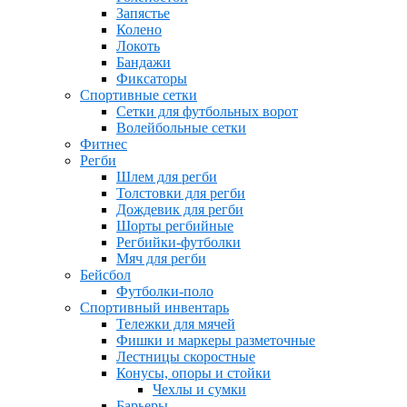
Запястье
Колено
Локоть
Бандажи
Фиксаторы
Спортивные сетки
Сетки для футбольных ворот
Волейбольные сетки
Фитнес
Регби
Шлем для регби
Толстовки для регби
Дождевик для регби
Шорты регбийные
Регбийки-футболки
Мяч для регби
Бейсбол
Футболки-поло
Спортивный инвентарь
Тележки для мячей
Фишки и маркеры разметочные
Лестницы скоростные
Конусы, опоры и стойки
Чехлы и сумки
Барьеры