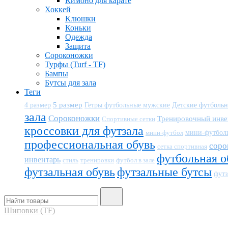
Кимоно для карате
Хоккей
Клюшки
Коньки
Одежда
Защита
Сороконожки
Турфы (Turf - TF)
Бампы
Бутсы для зала
Теги
5 размер
Детские футболь
4 размер
Гетры футбольные мужские
зала
Сороконожки
Тренировочный инве
Спортивные сетки
кроссовки для футзала
мини-футбол
мини-футбол
профессиональная обувь
соро
сетка спортивная
футбольная о
инвентарь
тренировки
футбол в зале
стиль
футзальная обувь
футзальные бутсы
футз
Шиповки (TF)