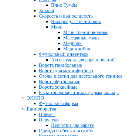
Плио Тумбы
Хоккей
Скорость и выносливость
Наборы для тренировок
Мячи
Мячи тренировочные
Массажные мячи
Медболы
Медицинбол
Футбольный инвентарь
Аксессуары для соревнований
Ворота гандбольные
Ворота для мини-футбола
Столы и сетки для настольного тенниса
Ворота футбольные
Ворота хоккейные
Баскетбольные стойки, фермы, кольца
ЭКИПО
Футбольная форма
Единоборства
Шлемы
Перчатки
Перчатки для карате
Одежда и обувь для самбо