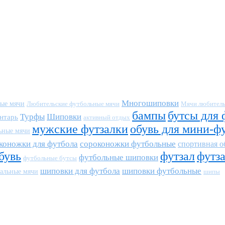
Многошиповки
ные мячи
Любительские футбольные мячи
Мячи любитель
бампы
бутсы для 
Турфы
Шиповки
нтарь
активный отдых
мужские футзалки
обувь для мини-ф
ьные мячи
коножки для футбола
сороконожки футбольные
спортивная о
бувь
футзал
футз
футбольные шиповки
футбольные бутсы
шиповки для футбола
шиповки футбольные
альные мячи
шипы