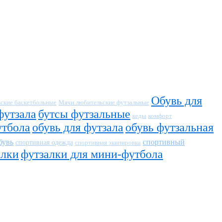
Обувь для
ские баскетбольные
Мячи любительские футзальные
футзала
бутсы футзальные
кеды
комфорт
утбола
обувь для футзала
обувь футзальная
бувь
спортивный
спортивная одежда
спортивная экипировка
алки
футзалки для мини-футбола