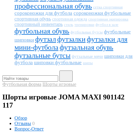
профессиональная обувь
сетка спортивная
сороконожки для футбола
сороконожки футбольные
спортивная обувь
спортивная одежда
спортивная экипировка
спортивный инвентарь
тренировки
футбол в зале
стиль
футбольная обувь
футбольные
футбольные бутсы
футзал
футзалки
футзалки для
шиповки
мини-футбола
футзальная обувь
футзальные бутсы
шиповки для
футзальные мячи
футбола
шиповки футбольные
шипы
Футбольная форма
Шорты игровые
Шорты игровые JOMA MAXI 901142
117
Обзор
Отзывы
0
Вопрос-Ответ