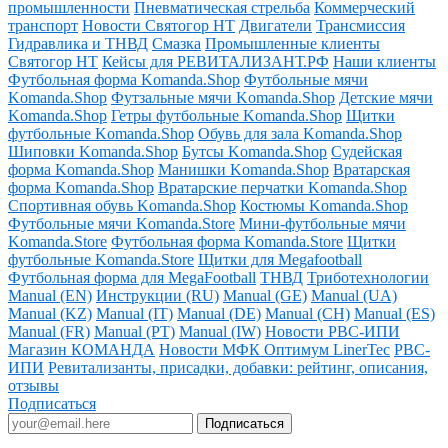
промышленности
Пневматическая стрельба
Коммерческий
транспорт
Новости Святогор НТ
Двигатели
Трансмиссия
Гидравлика и ТНВД
Смазка
Промышленные клиенты
Святогор НТ
Кейсы для РЕВИТАЛИЗАНТ.РФ
Наши клиенты
Футбольная форма Komanda.Shop
Футбольные мячи
Komanda.Shop
Футзальные мячи Komanda.Shop
Детские мячи
Komanda.Shop
Гетры футбольные Komanda.Shop
Щитки
футбольные Komanda.Shop
Обувь для зала Komanda.Shop
Шиповки Komanda.Shop
Бутсы Komanda.Shop
Судейская
форма Komanda.Shop
Манишки Komanda.Shop
Вратарская
форма Komanda.Shop
Вратарские перчатки Komanda.Shop
Спортивная обувь Komanda.Shop
Костюмы Komanda.Shop
Футбольные мячи Komanda.Store
Мини-футбольные мячи
Komanda.Store
Футбольная форма Komanda.Store
Щитки
футбольные Komanda.Store
Щитки для Megafootball
Футбольная форма для MegaFootball
ТНВД
Триботехнологии
Manual (EN)
Инструкции (RU)
Manual (GE)
Manual (UA)
Manual (KZ)
Manual (IT)
Manual (DE)
Manual (CH)
Manual (ES)
Manual (FR)
Manual (PT)
Manual (IW)
Новости РВС-ИПИ
Магазин КОМАНДА
Новости МФК Оптимум LinerTec
РВС-
ИПИ
Ревитализанты, присадки, добавки: рейтинг, описания,
отзывы
Подписаться