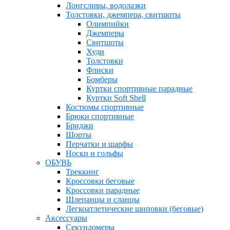
Лонгсливы, водолазки
Толстовки, джемпера, свитшоты
Олимпийки
Джемперы
Свитшоты
Худи
Толстовки
Флиски
Бомберы
Куртки спортивные парадные
Куртки Soft Shell
Костюмы спортивные
Брюки спортивные
Бриджи
Шорты
Перчатки и шарфы
Носки и гольфы
ОБУВЬ
Треккинг
Кроссовки беговые
Кроссовки парадные
Шлепанцы и сланцы
Легкоатлетические шиповки (беговые)
Аксессуары
Секундомеры