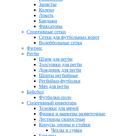
Запястье
Колено
Локоть
Бандажи
Фиксаторы
Спортивные сетки
Сетки для футбольных ворот
Волейбольные сетки
Фитнес
Регби
Шлем для регби
Толстовки для регби
Дождевик для регби
Шорты регбийные
Регбийки-футболки
Мяч для регби
Бейсбол
Футболки-поло
Спортивный инвентарь
Тележки для мячей
Фишки и маркеры разметочные
Лестницы скоростные
Конусы, опоры и стойки
Чехлы и сумки
Барьеры