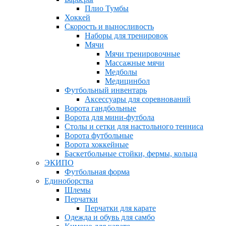
Плио Тумбы
Хоккей
Скорость и выносливость
Наборы для тренировок
Мячи
Мячи тренировочные
Массажные мячи
Медболы
Медицинбол
Футбольный инвентарь
Аксессуары для соревнований
Ворота гандбольные
Ворота для мини-футбола
Столы и сетки для настольного тенниса
Ворота футбольные
Ворота хоккейные
Баскетбольные стойки, фермы, кольца
ЭКИПО
Футбольная форма
Единоборства
Шлемы
Перчатки
Перчатки для карате
Одежда и обувь для самбо