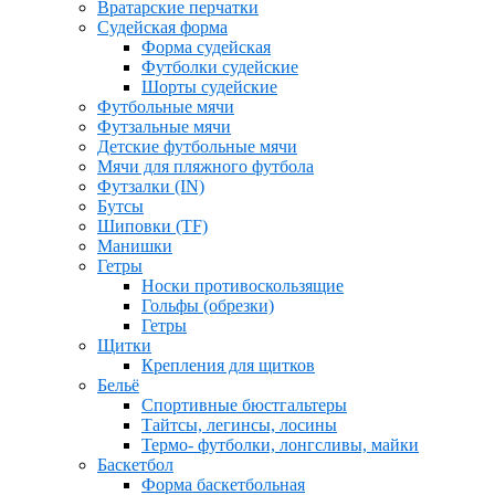
Вратарские перчатки
Судейская форма
Форма судейская
Футболки судейские
Шорты судейские
Футбольные мячи
Футзальные мячи
Детские футбольные мячи
Мячи для пляжного футбола
Футзалки (IN)
Бутсы
Шиповки (TF)
Манишки
Гетры
Носки противоскользящие
Гольфы (обрезки)
Гетры
Щитки
Крепления для щитков
Бельё
Спортивные бюстгальтеры
Тайтсы, легинсы, лосины
Термо- футболки, лонгсливы, майки
Баскетбол
Форма баскетбольная