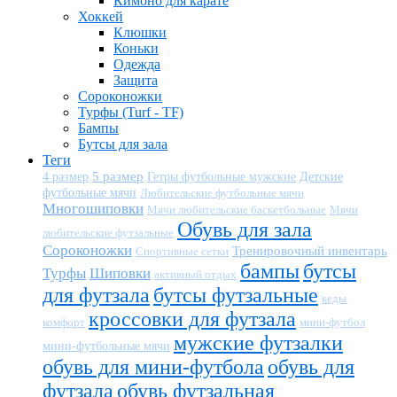
Кимоно для карате
Хоккей
Клюшки
Коньки
Одежда
Защита
Сороконожки
Турфы (Turf - TF)
Бампы
Бутсы для зала
Теги
5 размер
Детские
4 размер
Гетры футбольные мужские
футбольные мячи
Любительские футбольные мячи
Многошиповки
Мячи любительские баскетбольные
Мячи
Обувь для зала
любительские футзальные
Сороконожки
Тренировочный инвентарь
Спортивные сетки
бампы
бутсы
Турфы
Шиповки
активный отдых
для футзала
бутсы футзальные
кеды
кроссовки для футзала
комфорт
мини-футбол
мужские футзалки
мини-футбольные мячи
обувь для мини-футбола
обувь для
футзала
обувь футзальная