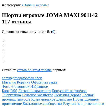
Категории:
Шорты игровые
Шорты игровые JOMA MAXI 901142
117 отзывы
Средняя оценка покупателей: (
0
)
0
0
0
0
0
Оставьте
отзыв об этом товаре
первым!
admin@megafootball.shop
Магазин
Корзина
Оформить заказ
Фото
Фотопоток
Избранное
Блог
RSS
Легковой транспорт
Бонусы от партнёров
Энергетика
Сельское хозяйство
Железная дорога
Лесная
промышленность
Коммунальное хозяйство
Промышленное
применение
Биатлонное сообщество
Результаты применения в