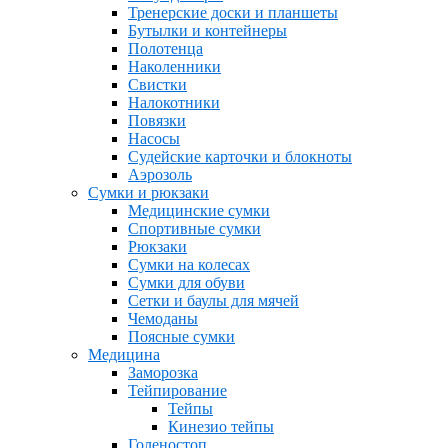
Тренерские доски и планшеты
Бутылки и контейнеры
Полотенца
Наколенники
Свистки
Налокотники
Повязки
Насосы
Судейские карточки и блокноты
Аэрозоль
Сумки и рюкзаки
Медицинские сумки
Спортивные сумки
Рюкзаки
Сумки на колесах
Сумки для обуви
Сетки и баулы для мячей
Чемоданы
Поясные сумки
Медицина
Заморозка
Тейпирование
Тейпы
Кинезио тейпы
Голеностоп