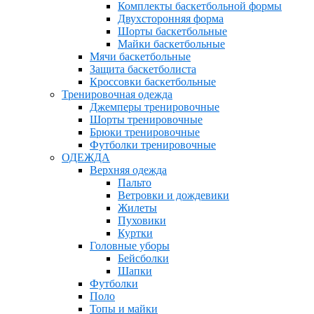
Комплекты баскетбольной формы
Двухсторонняя форма
Шорты баскетбольные
Майки баскетбольные
Мячи баскетбольные
Защита баскетболиста
Кроссовки баскетбольные
Тренировочная одежда
Джемперы тренировочные
Шорты тренировочные
Брюки тренировочные
Футболки тренировочные
ОДЕЖДА
Верхняя одежда
Пальто
Ветровки и дождевики
Жилеты
Пуховики
Куртки
Головные уборы
Бейсболки
Шапки
Футболки
Поло
Топы и майки