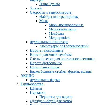
Плио Тумбы
Хоккей
Скорость и выносливость
Наборы для тренировок
Мячи
Мячи тренировочные
Массажные мячи
Медболы
Медицинбол
Футбольный инвентарь
Аксессуары для соревнований
Ворота гандбольные
Ворота для мини-футбола
Столы и сетки для настольного тенниса
Ворота футбольные
Ворота хоккейные
Баскетбольные стойки, фермы, кольца
ЭКИПО
Футбольная форма
Единоборства
Шлемы
Перчатки
Перчатки для карате
Одежда и обувь для самбо