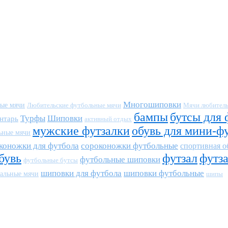
Многошиповки
ные мячи
Любительские футбольные мячи
Мячи любитель
бампы
бутсы для 
Турфы
Шиповки
нтарь
активный отдых
мужские футзалки
обувь для мини-ф
ьные мячи
коножки для футбола
сороконожки футбольные
спортивная о
бувь
футзал
футз
футбольные шиповки
футбольные бутсы
шиповки для футбола
шиповки футбольные
альные мячи
шипы