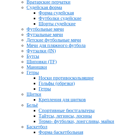
Вратарские перчатки
Судейская форма
Форма судейская
Футболки судейские
Шорты судейские
Футбольные мячи
Футзальные мячи
Детские футбольные мячи
Мячи для пляжного футбола
Футзалки (IN)
Бутсы
Шиповки (TF)
Манишки
Гетры
Носки противоскользящие
Гольфы (обрезки)
Гетры
Щитки
Крепления для щитков
Бельё
Спортивные бюстгальтеры
Тайтсы, легинсы, лосины
Термо- футболки, лонгсливы, майки
Баскетбол
Форма баскетбольная