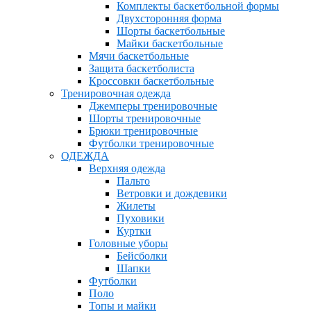
Комплекты баскетбольной формы
Двухсторонняя форма
Шорты баскетбольные
Майки баскетбольные
Мячи баскетбольные
Защита баскетболиста
Кроссовки баскетбольные
Тренировочная одежда
Джемперы тренировочные
Шорты тренировочные
Брюки тренировочные
Футболки тренировочные
ОДЕЖДА
Верхняя одежда
Пальто
Ветровки и дождевики
Жилеты
Пуховики
Куртки
Головные уборы
Бейсболки
Шапки
Футболки
Поло
Топы и майки