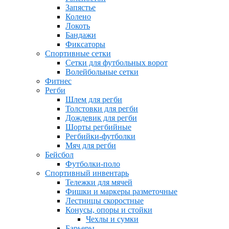
Запястье
Колено
Локоть
Бандажи
Фиксаторы
Спортивные сетки
Сетки для футбольных ворот
Волейбольные сетки
Фитнес
Регби
Шлем для регби
Толстовки для регби
Дождевик для регби
Шорты регбийные
Регбийки-футболки
Мяч для регби
Бейсбол
Футболки-поло
Спортивный инвентарь
Тележки для мячей
Фишки и маркеры разметочные
Лестницы скоростные
Конусы, опоры и стойки
Чехлы и сумки
Барьеры