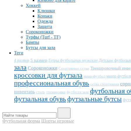
Кимоно для карате
Хоккей
Клюшки
Коньки
Одежда
Защита
Сороконожки
Турфы (Turf - TF)
Бампы
Бутсы для зала
Теги
5 размер
Детские футболь
4 размер
Гетры футбольные мужские
зала
Сороконожки
Тренировочный инве
Спортивные сетки
кроссовки для футзала
мини-футбол
мини-футбол
профессиональная обувь
соро
сетка спортивная
футбольная о
инвентарь
тренировки
футбол в зале
стиль
футзальная обувь
футзальные бутсы
футз
Футбольная форма
Шорты игровые