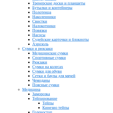
Тренерские доски и планшеты
Бутылки и контейнеры
Полотенца
Наколенники
Свистки
Налокотники
Повязки
Насосы
Судейские карточки и блокноты
Аэрозоль
Сумки и рюкзаки
Медицинские сумки
Спортивные сумки
Рюкзаки
Сумки на колесах
Сумки для обуви
Сетки и баулы для мячей
Чемоданы
Поясные сумки
Медицина
Заморозка
Тейпирование
Тейпы
Кинезио тейпы
Голеностоп