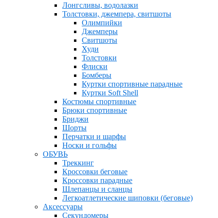
Лонгсливы, водолазки
Толстовки, джемпера, свитшоты
Олимпийки
Джемперы
Свитшоты
Худи
Толстовки
Флиски
Бомберы
Куртки спортивные парадные
Куртки Soft Shell
Костюмы спортивные
Брюки спортивные
Бриджи
Шорты
Перчатки и шарфы
Носки и гольфы
ОБУВЬ
Треккинг
Кроссовки беговые
Кроссовки парадные
Шлепанцы и сланцы
Легкоатлетические шиповки (беговые)
Аксессуары
Секундомеры