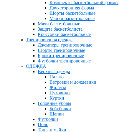
Комплекты баскетбольной формы
Двухсторонняя форма
Шорты баскетбольные
Майки баскетбольные
Мячи баскетбольные
Защита баскетболиста
Кроссовки баскетбольные
Тренировочная одежда
Джемперы тренировочные
Шорты тренировочные
Брюки тренировочные
Футболки тренировочные
ОДЕЖДА
Верхняя одежда
Пальто
Ветровки и дождевики
Жилеты
Пуховики
Куртки
Головные уборы
Бейсболки
Шапки
Футболки
Поло
Топы и майки