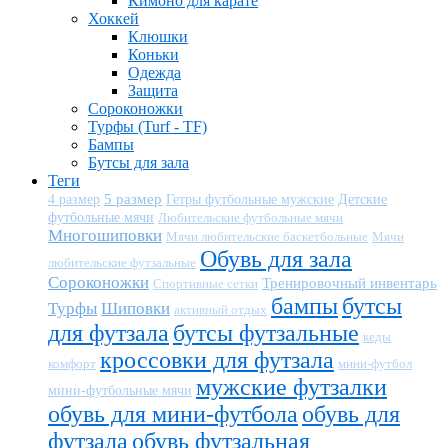
Кимоно для карате
Хоккей
Клюшки
Коньки
Одежда
Защита
Сороконожки
Турфы (Turf - TF)
Бампы
Бутсы для зала
Теги
5 размер
Детские
4 размер
Гетры футбольные мужские
футбольные мячи
Любительские футбольные мячи
Многошиповки
Мячи любительские баскетбольные
Мячи
Обувь для зала
любительские футзальные
Сороконожки
Тренировочный инвентарь
Спортивные сетки
бампы
бутсы
Турфы
Шиповки
активный отдых
для футзала
бутсы футзальные
кеды
кроссовки для футзала
комфорт
мини-футбол
мужские футзалки
мини-футбольные мячи
обувь для мини-футбола
обувь для
футзала
обувь футзальная