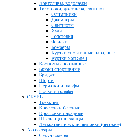
Лонгсливы, водолазки
Толстовки, джемпера, свитшоты
Олимпийки
Джемперы
Свитшоты
Худи
Толстовки
Флиски
Бомберы
Куртки спортивные парадные
Куртки Soft Shell
Костюмы спортивные
Брюки спортивные
Бриджи
Шорты
Перчатки и шарфы
Носки и гольфы
ОБУВЬ
Треккинг
Кроссовки беговые
Кроссовки парадные
Шлепанцы и сланцы
Легкоатлетические шиповки (беговые)
Аксессуары
Секундомеры