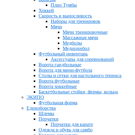
Плио Тумбы
Хоккей
Скорость и выносливость
Наборы для тренировок
Мячи
Мячи тренировочные
Массажные мячи
Медболы
Медицинбол
Футбольный инвентарь
Аксессуары для соревнований
Ворота гандбольные
Ворота для мини-футбола
Столы и сетки для настольного тенниса
Ворота футбольные
Ворота хоккейные
Баскетбольные стойки, фермы, кольца
ЭКИПО
Футбольная форма
Единоборства
Шлемы
Перчатки
Перчатки для карате
Одежда и обувь для самбо