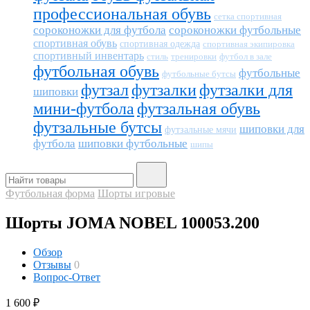
профессиональная обувь
сетка спортивная
сороконожки для футбола
сороконожки футбольные
спортивная обувь
спортивная одежда
спортивная экипировка
спортивный инвентарь
тренировки
футбол в зале
стиль
футбольная обувь
футбольные
футбольные бутсы
футзал
футзалки
футзалки для
шиповки
мини-футбола
футзальная обувь
футзальные бутсы
шиповки для
футзальные мячи
футбола
шиповки футбольные
шипы
Футбольная форма
Шорты игровые
Шорты JOMA NOBEL 100053.200
Обзор
Отзывы
0
Вопрос-Ответ
1 600
₽