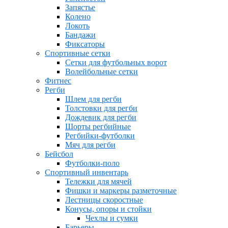
Запястье
Колено
Локоть
Бандажи
Фиксаторы
Спортивные сетки
Сетки для футбольных ворот
Волейбольные сетки
Фитнес
Регби
Шлем для регби
Толстовки для регби
Дождевик для регби
Шорты регбийные
Регбийки-футболки
Мяч для регби
Бейсбол
Футболки-поло
Спортивный инвентарь
Тележки для мячей
Фишки и маркеры разметочные
Лестницы скоростные
Конусы, опоры и стойки
Чехлы и сумки
Барьеры