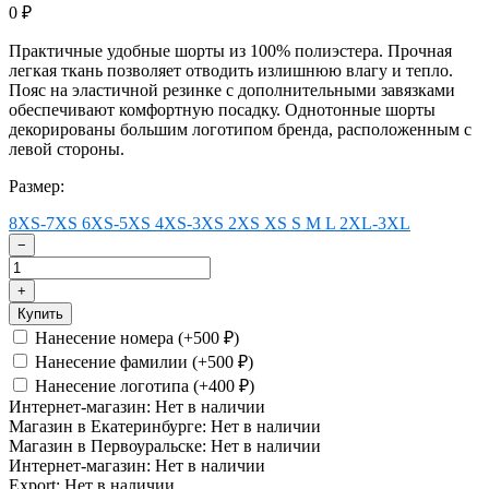
0
₽
Практичные удобные шорты из 100% полиэстера. Прочная
легкая ткань позволяет отводить излишнюю влагу и тепло.
Пояс на эластичной резинке с дополнительными завязками
обеспечивают комфортную посадку. Однотонные шорты
декорированы большим логотипом бренда, расположенным с
левой стороны.
Размер:
8XS-7XS
6XS-5XS
4XS-3XS
2XS
XS
S
M
L
2XL-3XL
−
+
Купить
Нанесение номера (+
500
)
₽
Нанесение фамилии (+
500
)
₽
Нанесение логотипа (+
400
)
₽
Интернет-магазин:
Нет в наличии
Магазин в Екатеринбурге:
Нет в наличии
Магазин в Первоуральске:
Нет в наличии
Интернет-магазин:
Нет в наличии
Export:
Нет в наличии