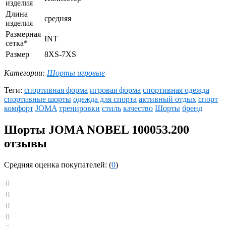
изделия
Длина
средняя
изделия
Размерная
INT
сетка*
Размер
8XS-7XS
Категории:
Шорты игровые
Теги:
спортивная форма
игровая форма
спортивная одежда
спортивные шорты
одежда для спорта
активный отдых
спорт
комфорт
JOMA
тренировки
стиль
качество
Шорты
бренд
Шорты JOMA NOBEL 100053.200
отзывы
Средняя оценка покупателей: (
0
)
0
0
0
0