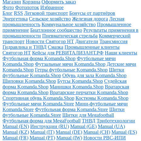
Магазин
Корзина
Оформить заказ
Фото
Фотопоток
Избранное
Блог
RSS
Легковой транспорт
Бонусы от партнёров
Энергетика
Сельское хозяйство
Железная дорога
Лесная
промышленность
Коммунальное хозяйство
Промышленное
применение
Биатлонное сообщество
Результаты применения в
промышленности
Пневматическая стрельба
Коммерческий
транспорт
Новости Святогор НТ
Двигатели
Трансмиссия
Гидравлика и ТНВД
Смазка
Промышленные клиенты
Святогор НТ
Кейсы для РЕВИТАЛИЗАНТ.РФ
Наши клиенты
Футбольная форма Komanda.Shop
Футбольные мячи
Komanda.Shop
Футзальные мячи Komanda.Shop
Детские мячи
Komanda.Shop
Гетры футбольные Komanda.Shop
Щитки
футбольные Komanda.Shop
Обувь для зала Komanda.Shop
Шиповки Komanda.Shop
Бутсы Komanda.Shop
Судейская
форма Komanda.Shop
Манишки Komanda.Shop
Вратарская
форма Komanda.Shop
Вратарские перчатки Komanda.Shop
Спортивная обувь Komanda.Shop
Костюмы Komanda.Shop
Футбольные мячи Komanda.Store
Мини-футбольные мячи
Komanda.Store
Футбольная форма Komanda.Store
Щитки
футбольные Komanda.Store
Щитки для Megafootball
Футбольная форма для MegaFootball
ТНВД
Триботехнологии
Manual (EN)
Инструкции (RU)
Manual (GE)
Manual (UA)
Manual (KZ)
Manual (IT)
Manual (DE)
Manual (CH)
Manual (ES)
Manual (FR)
Manual (PT)
Manual (IW)
Новости РВС-ИПИ