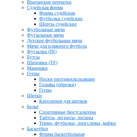
Вратарские перчатки
Судейская форма
Форма судейская
Футболки судейские
Шорты судейские
Футбольные мячи
Футзальные мячи
Детские футбольные мячи
Мячи для пляжного футбола
Футзалки (IN)
Бутсы
Шиповки (TF)
Манишки
Гетры
Носки противоскользящие
Гольфы (обрезки)
Гетры
Щитки
Крепления для щитков
Бельё
Спортивные бюстгальтеры
Тайтсы, легинсы, лосины
Термо- футболки, лонгсливы, майки
Баскетбол
Форма баскетбольная