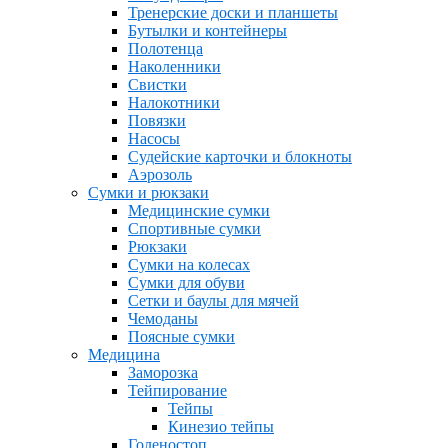
Тренерские доски и планшеты
Бутылки и контейнеры
Полотенца
Наколенники
Свистки
Налокотники
Повязки
Насосы
Судейские карточки и блокноты
Аэрозоль
Сумки и рюкзаки
Медицинские сумки
Спортивные сумки
Рюкзаки
Сумки на колесах
Сумки для обуви
Сетки и баулы для мячей
Чемоданы
Поясные сумки
Медицина
Заморозка
Тейпирование
Тейпы
Кинезио тейпы
Голеностоп