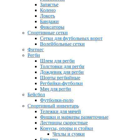
Запястье
Колено
Локоть
Бандажи
Фиксаторы
Спортивные сетки
Сетки для футбольных ворот
Волейбольные сетки
Фитнес
Регби
Шлем для регби
Толстовки для регби
Дождевик для регби
Шорты регбийные
Регбийки-футболки
Мяч для регби
Бейсбол
Футболки-поло
Спортивный инвентарь
Тележки для мячей
Фишки и маркеры разметочные
Лестницы скоростные
Конусы, опоры и стойки
Чехлы и сумки
Барьеры