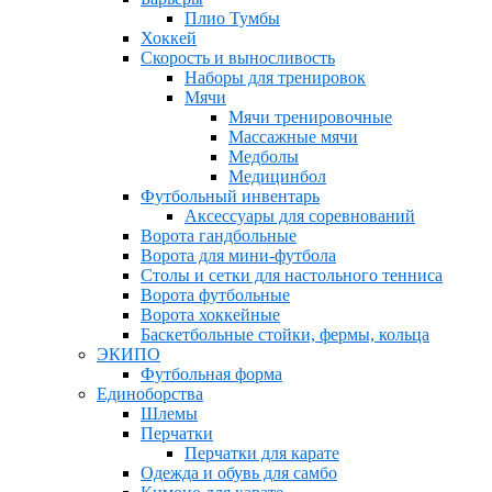
Плио Тумбы
Хоккей
Скорость и выносливость
Наборы для тренировок
Мячи
Мячи тренировочные
Массажные мячи
Медболы
Медицинбол
Футбольный инвентарь
Аксессуары для соревнований
Ворота гандбольные
Ворота для мини-футбола
Столы и сетки для настольного тенниса
Ворота футбольные
Ворота хоккейные
Баскетбольные стойки, фермы, кольца
ЭКИПО
Футбольная форма
Единоборства
Шлемы
Перчатки
Перчатки для карате
Одежда и обувь для самбо