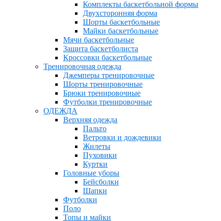
Комплекты баскетбольной формы
Двухсторонняя форма
Шорты баскетбольные
Майки баскетбольные
Мячи баскетбольные
Защита баскетболиста
Кроссовки баскетбольные
Тренировочная одежда
Джемперы тренировочные
Шорты тренировочные
Брюки тренировочные
Футболки тренировочные
ОДЕЖДА
Верхняя одежда
Пальто
Ветровки и дождевики
Жилеты
Пуховики
Куртки
Головные уборы
Бейсболки
Шапки
Футболки
Поло
Топы и майки