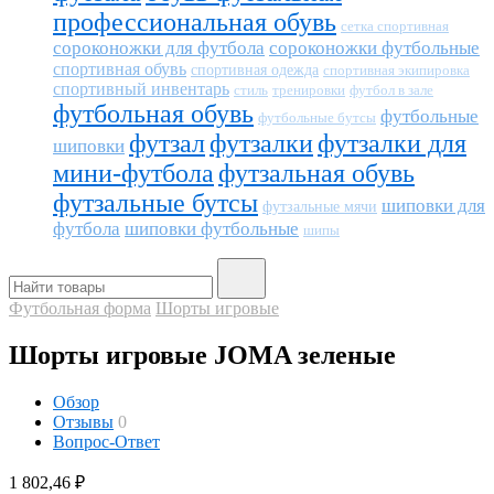
профессиональная обувь
сетка спортивная
сороконожки для футбола
сороконожки футбольные
спортивная обувь
спортивная одежда
спортивная экипировка
спортивный инвентарь
тренировки
футбол в зале
стиль
футбольная обувь
футбольные
футбольные бутсы
футзал
футзалки
футзалки для
шиповки
мини-футбола
футзальная обувь
футзальные бутсы
шиповки для
футзальные мячи
футбола
шиповки футбольные
шипы
Футбольная форма
Шорты игровые
Шорты игровые JOMA зеленые
Обзор
Отзывы
0
Вопрос-Ответ
1 802,46
₽