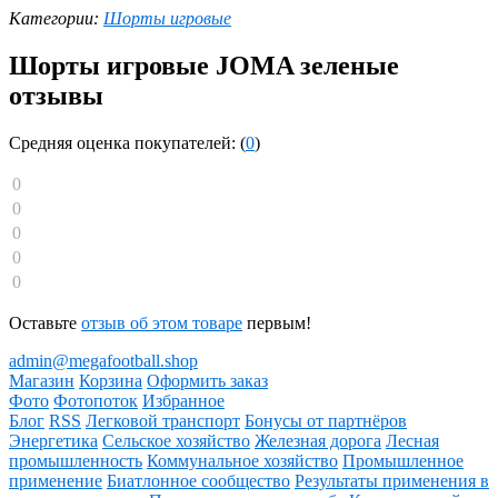
Категории:
Шорты игровые
Шорты игровые JOMA зеленые
отзывы
Средняя оценка покупателей: (
0
)
0
0
0
0
0
Оставьте
отзыв об этом товаре
первым!
admin@megafootball.shop
Магазин
Корзина
Оформить заказ
Фото
Фотопоток
Избранное
Блог
RSS
Легковой транспорт
Бонусы от партнёров
Энергетика
Сельское хозяйство
Железная дорога
Лесная
промышленность
Коммунальное хозяйство
Промышленное
применение
Биатлонное сообщество
Результаты применения в