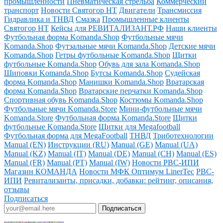
промышленности
Пневматическая стрельба
Коммерческий
транспорт
Новости Святогор НТ
Двигатели
Трансмиссия
Гидравлика и ТНВД
Смазка
Промышленные клиенты
Святогор НТ
Кейсы для РЕВИТАЛИЗАНТ.РФ
Наши клиенты
Футбольная форма Komanda.Shop
Футбольные мячи
Komanda.Shop
Футзальные мячи Komanda.Shop
Детские мячи
Komanda.Shop
Гетры футбольные Komanda.Shop
Щитки
футбольные Komanda.Shop
Обувь для зала Komanda.Shop
Шиповки Komanda.Shop
Бутсы Komanda.Shop
Судейская
форма Komanda.Shop
Манишки Komanda.Shop
Вратарская
форма Komanda.Shop
Вратарские перчатки Komanda.Shop
Спортивная обувь Komanda.Shop
Костюмы Komanda.Shop
Футбольные мячи Komanda.Store
Мини-футбольные мячи
Komanda.Store
Футбольная форма Komanda.Store
Щитки
футбольные Komanda.Store
Щитки для Megafootball
Футбольная форма для MegaFootball
ТНВД
Триботехнологии
Manual (EN)
Инструкции (RU)
Manual (GE)
Manual (UA)
Manual (KZ)
Manual (IT)
Manual (DE)
Manual (CH)
Manual (ES)
Manual (FR)
Manual (PT)
Manual (IW)
Новости РВС-ИПИ
Магазин КОМАНДА
Новости МФК Оптимум LinerTec
РВС-
ИПИ
Ревитализанты, присадки, добавки: рейтинг, описания,
отзывы
Подписаться