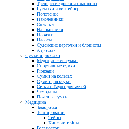
Тренерские доски и планшеты
Бутылки и контейнеры
Полотенца
Наколенники
Свистки
Налокотники
Повязки
Насосы
Судейские карточки и блокноты
Аэрозоль
Сумки и рюкзаки
Медицинские сумки
Спортивные сумки
Рюкзаки
Сумки на колесах
Сумки для обуви
Сетки и баулы для мячей
Чемоданы
Поясные сумки
Медицина
Заморозка
Тейпирование
Тейпы
Кинезио тейпы
Голеностоп