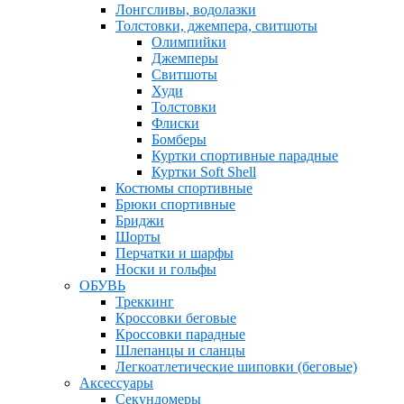
Лонгсливы, водолазки
Толстовки, джемпера, свитшоты
Олимпийки
Джемперы
Свитшоты
Худи
Толстовки
Флиски
Бомберы
Куртки спортивные парадные
Куртки Soft Shell
Костюмы спортивные
Брюки спортивные
Бриджи
Шорты
Перчатки и шарфы
Носки и гольфы
ОБУВЬ
Треккинг
Кроссовки беговые
Кроссовки парадные
Шлепанцы и сланцы
Легкоатлетические шиповки (беговые)
Аксессуары
Секундомеры