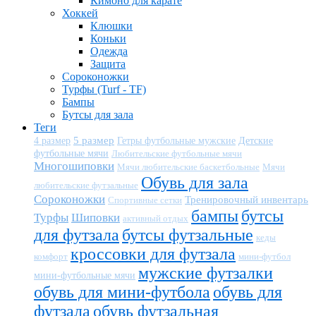
Кимоно для карате
Хоккей
Клюшки
Коньки
Одежда
Защита
Сороконожки
Турфы (Turf - TF)
Бампы
Бутсы для зала
Теги
5 размер
Детские
4 размер
Гетры футбольные мужские
футбольные мячи
Любительские футбольные мячи
Многошиповки
Мячи любительские баскетбольные
Мячи
Обувь для зала
любительские футзальные
Сороконожки
Тренировочный инвентарь
Спортивные сетки
бампы
бутсы
Турфы
Шиповки
активный отдых
для футзала
бутсы футзальные
кеды
кроссовки для футзала
комфорт
мини-футбол
мужские футзалки
мини-футбольные мячи
обувь для мини-футбола
обувь для
футзала
обувь футзальная