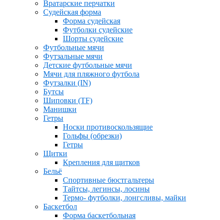
Вратарские перчатки
Судейская форма
Форма судейская
Футболки судейские
Шорты судейские
Футбольные мячи
Футзальные мячи
Детские футбольные мячи
Мячи для пляжного футбола
Футзалки (IN)
Бутсы
Шиповки (TF)
Манишки
Гетры
Носки противоскользящие
Гольфы (обрезки)
Гетры
Щитки
Крепления для щитков
Бельё
Спортивные бюстгальтеры
Тайтсы, легинсы, лосины
Термо- футболки, лонгсливы, майки
Баскетбол
Форма баскетбольная