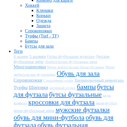
Кимоно для карате
Хоккей
Клюшки
Коньки
Одежда
Защита
Сороконожки
Турфы (Turf - TF)
Бампы
Бутсы для зала
Теги
5 размер
Детские
4 размер
Гетры футбольные мужские
футбольные мячи
Любительские футбольные мячи
Многошиповки
Мячи любительские баскетбольные
Мячи
Обувь для зала
любительские футзальные
Сороконожки
Тренировочный инвентарь
Спортивные сетки
бампы
бутсы
Турфы
Шиповки
активный отдых
для футзала
бутсы футзальные
кеды
кроссовки для футзала
комфорт
мини-футбол
мужские футзалки
мини-футбольные мячи
обувь для мини-футбола
обувь для
футзала
обувь футзальная