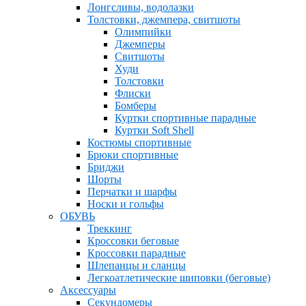
Лонгсливы, водолазки
Толстовки, джемпера, свитшоты
Олимпийки
Джемперы
Свитшоты
Худи
Толстовки
Флиски
Бомберы
Куртки спортивные парадные
Куртки Soft Shell
Костюмы спортивные
Брюки спортивные
Бриджи
Шорты
Перчатки и шарфы
Носки и гольфы
ОБУВЬ
Треккинг
Кроссовки беговые
Кроссовки парадные
Шлепанцы и сланцы
Легкоатлетические шиповки (беговые)
Аксессуары
Секундомеры