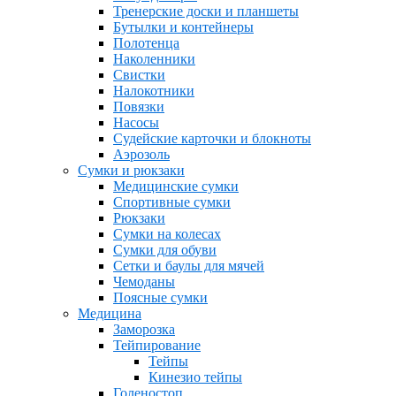
Тренерские доски и планшеты
Бутылки и контейнеры
Полотенца
Наколенники
Свистки
Налокотники
Повязки
Насосы
Судейские карточки и блокноты
Аэрозоль
Сумки и рюкзаки
Медицинские сумки
Спортивные сумки
Рюкзаки
Сумки на колесах
Сумки для обуви
Сетки и баулы для мячей
Чемоданы
Поясные сумки
Медицина
Заморозка
Тейпирование
Тейпы
Кинезио тейпы
Голеностоп