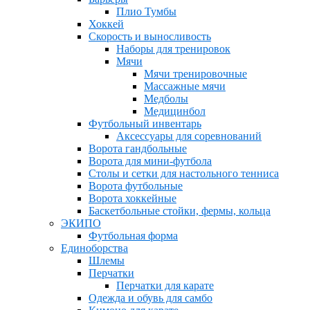
Плио Тумбы
Хоккей
Скорость и выносливость
Наборы для тренировок
Мячи
Мячи тренировочные
Массажные мячи
Медболы
Медицинбол
Футбольный инвентарь
Аксессуары для соревнований
Ворота гандбольные
Ворота для мини-футбола
Столы и сетки для настольного тенниса
Ворота футбольные
Ворота хоккейные
Баскетбольные стойки, фермы, кольца
ЭКИПО
Футбольная форма
Единоборства
Шлемы
Перчатки
Перчатки для карате
Одежда и обувь для самбо