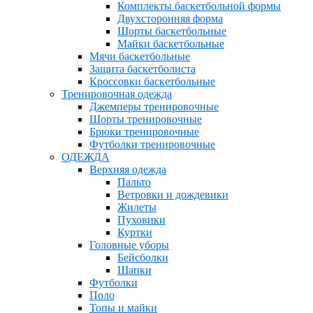
Комплекты баскетбольной формы
Двухсторонняя форма
Шорты баскетбольные
Майки баскетбольные
Мячи баскетбольные
Защита баскетболиста
Кроссовки баскетбольные
Тренировочная одежда
Джемперы тренировочные
Шорты тренировочные
Брюки тренировочные
Футболки тренировочные
ОДЕЖДА
Верхняя одежда
Пальто
Ветровки и дождевики
Жилеты
Пуховики
Куртки
Головные уборы
Бейсболки
Шапки
Футболки
Поло
Топы и майки