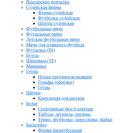
Вратарские перчатки
Судейская форма
Форма судейская
Футболки судейские
Шорты судейские
Футбольные мячи
Футзальные мячи
Детские футбольные мячи
Мячи для пляжного футбола
Футзалки (IN)
Бутсы
Шиповки (TF)
Манишки
Гетры
Носки противоскользящие
Гольфы (обрезки)
Гетры
Щитки
Крепления для щитков
Бельё
Спортивные бюстгальтеры
Тайтсы, легинсы, лосины
Термо- футболки, лонгсливы, майки
Баскетбол
Форма баскетбольная