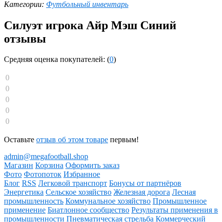
Категории:
Футбольный инвентарь
Силуэт игрока Айр Мэш Синий
отзывы
Средняя оценка покупателей: (
0
)
0
0
0
0
0
Оставьте
отзыв об этом товаре
первым!
admin@megafootball.shop
Магазин
Корзина
Оформить заказ
Фото
Фотопоток
Избранное
Блог
RSS
Легковой транспорт
Бонусы от партнёров
Энергетика
Сельское хозяйство
Железная дорога
Лесная
промышленность
Коммунальное хозяйство
Промышленное
применение
Биатлонное сообщество
Результаты применения в
промышленности
Пневматическая стрельба
Коммерческий