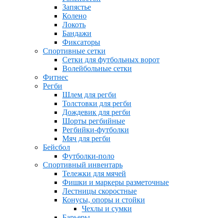
Запястье
Колено
Локоть
Бандажи
Фиксаторы
Спортивные сетки
Сетки для футбольных ворот
Волейбольные сетки
Фитнес
Регби
Шлем для регби
Толстовки для регби
Дождевик для регби
Шорты регбийные
Регбийки-футболки
Мяч для регби
Бейсбол
Футболки-поло
Спортивный инвентарь
Тележки для мячей
Фишки и маркеры разметочные
Лестницы скоростные
Конусы, опоры и стойки
Чехлы и сумки
Барьеры