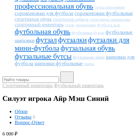
профессиональная обувь
сетка спортивная
сороконожки для футбола
сороконожки футбольные
спортивная обувь
спортивная одежда
спортивная экипировка
спортивный инвентарь
тренировки
футбол в зале
стиль
футбольная обувь
футбольные
футбольные бутсы
футзал
футзалки
футзалки для
шиповки
мини-футбола
футзальная обувь
футзальные бутсы
шиповки для
футзальные мячи
футбола
шиповки футбольные
шипы
Спортивный инвентарь
Футбольный инвентарь
Силуэт игрока Айр Мэш Синий
Обзор
Отзывы
0
Вопрос-Ответ
6 000
₽