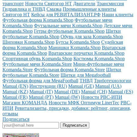
транспорт
Новости Святогор НТ
Двигатели
Трансмиссия
Гидравлика и ТНВД
Смазка
Промышленные клиенты
Святогор НТ
Кейсы для РЕВИТАЛИЗАНТ.РФ
Наши клиенты
Футбольная форма Komanda.Shop
Футбольные мячи
Komanda.Shop
Футзальные мячи Komanda.Shop
Детские мячи
Komanda.Shop
Гетры футбольные Komanda.Shop
Щитки
футбольные Komanda.Shop
Обувь для зала Komanda.Shop
Шиповки Komanda.Shop
Бутсы Komanda.Shop
Судейская
форма Komanda.Shop
Манишки Komanda.Shop
Вратарская
форма Komanda.Shop
Вратарские перчатки Komanda.Shop
Спортивная обувь Komanda.Shop
Костюмы Komanda.Shop
Футбольные мячи Komanda.Store
Мини-футбольные мячи
Komanda.Store
Футбольная форма Komanda.Store
Щитки
футбольные Komanda.Store
Щитки для Megafootball
Футбольная форма для MegaFootball
ТНВД
Триботехнологии
Manual (EN)
Инструкции (RU)
Manual (GE)
Manual (UA)
Manual (KZ)
Manual (IT)
Manual (DE)
Manual (CH)
Manual (ES)
Manual (FR)
Manual (PT)
Manual (IW)
Новости РВС-ИПИ
Магазин КОМАНДА
Новости МФК Оптимум LinerTec
РВС-
ИПИ
Ревитализанты, присадки, добавки: рейтинг, описания,
отзывы
Подписаться