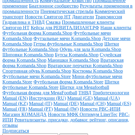
промышленность
Коммунальное хозяйство
Промышленное
применение
Биатлонное сообщество
Результаты применения в
промышленности
Пневматическая стрельба
Коммерческий
транспорт
Новости Святогор НТ
Двигатели
Трансмиссия
Гидравлика и ТНВД
Смазка
Промышленные клиенты
Святогор НТ
Кейсы для РЕВИТАЛИЗАНТ.РФ
Наши клиенты
Футбольная форма Komanda.Shop
Футбольные мячи
Komanda.Shop
Футзальные мячи Komanda.Shop
Детские мячи
Komanda.Shop
Гетры футбольные Komanda.Shop
Щитки
футбольные Komanda.Shop
Обувь для зала Komanda.Shop
Шиповки Komanda.Shop
Бутсы Komanda.Shop
Судейская
форма Komanda.Shop
Манишки Komanda.Shop
Вратарская
форма Komanda.Shop
Вратарские перчатки Komanda.Shop
Спортивная обувь Komanda.Shop
Костюмы Komanda.Shop
Футбольные мячи Komanda.Store
Мини-футбольные мячи
Komanda.Store
Футбольная форма Komanda.Store
Щитки
футбольные Komanda.Store
Щитки для Megafootball
Футбольная форма для MegaFootball
ТНВД
Триботехнологии
Manual (EN)
Инструкции (RU)
Manual (GE)
Manual (UA)
Manual (KZ)
Manual (IT)
Manual (DE)
Manual (CH)
Manual (ES)
Manual (FR)
Manual (PT)
Manual (IW)
Новости РВС-ИПИ
Магазин КОМАНДА
Новости МФК Оптимум LinerTec
РВС-
ИПИ
Ревитализанты, присадки, добавки: рейтинг, описания,
отзывы
Подписаться