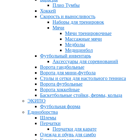
Плио Тумбы
Хоккей
Скорость и выносливость
Наборы для тренировок
Мячи
Мячи тренировочные
Массажные мячи
Медболы
Медицинбол
Футбольный инвентарь
Аксессуары для соревнований
Ворота гандбольные
Ворота для мини-футбола
Столы и сетки для настольного тенниса
Ворота футбольные
Ворота хоккейные
Баскетбольные стойки, фермы, кольца
ЭКИПО
Футбольная форма
Единоборства
Шлемы
Перчатки
Перчатки для карате
Одежда и обувь для самбо