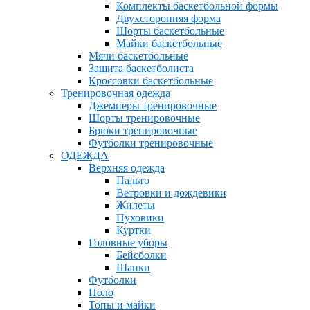
Комплекты баскетбольной формы
Двухсторонняя форма
Шорты баскетбольные
Майки баскетбольные
Мячи баскетбольные
Защита баскетболиста
Кроссовки баскетбольные
Тренировочная одежда
Джемперы тренировочные
Шорты тренировочные
Брюки тренировочные
Футболки тренировочные
ОДЕЖДА
Верхняя одежда
Пальто
Ветровки и дождевики
Жилеты
Пуховики
Куртки
Головные уборы
Бейсболки
Шапки
Футболки
Поло
Топы и майки