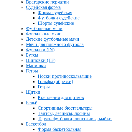
Вратарские перчатки
Судейская форма
Форма судейская
Футболки судейские
Шорты судейские
Футбольные мячи
Футзальные мячи
Детские футбольные мячи
Мячи для пляжного футбола
Футзалки (IN)
Бутсы
Шиповки (TF)
Манишки
Гетры
Носки противоскользящие
Гольфы (обрезки)
Гетры
Щитки
Крепления для щитков
Бельё
Спортивные бюстгальтеры
Тайтсы, легинсы, лосины
Термо- футболки, лонгсливы, майки
Баскетбол
Форма баскетбольная