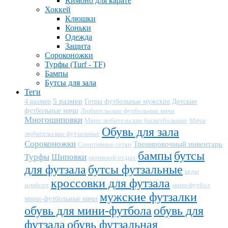
Кимоно для карате
Хоккей
Клюшки
Коньки
Одежда
Защита
Сороконожки
Турфы (Turf - TF)
Бампы
Бутсы для зала
Теги
5 размер
Детские
4 размер
Гетры футбольные мужские
футбольные мячи
Любительские футбольные мячи
Многошиповки
Мячи любительские баскетбольные
Мячи
Обувь для зала
любительские футзальные
Сороконожки
Тренировочный инвентарь
Спортивные сетки
бампы
бутсы
Турфы
Шиповки
активный отдых
для футзала
бутсы футзальные
кеды
кроссовки для футзала
комфорт
мини-футбол
мужские футзалки
мини-футбольные мячи
обувь для мини-футбола
обувь для
футзала
обувь футзальная