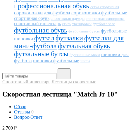
профессиональная обувь
сетка спортивная
сороконожки для футбола
сороконожки футбольные
спортивная обувь
спортивная одежда
спортивная экипировка
спортивный инвентарь
тренировки
футбол в зале
стиль
футбольная обувь
футбольные
футбольные бутсы
футзал
футзалки
футзалки для
шиповки
мини-футбола
футзальная обувь
футзальные бутсы
шиповки для
футзальные мячи
футбола
шиповки футбольные
шипы
Спортивный инвентарь
Лестницы скоростные
Скоростная лестница "Match Jr 10"
Обзор
Отзывы
0
Вопрос-Ответ
2 700
₽