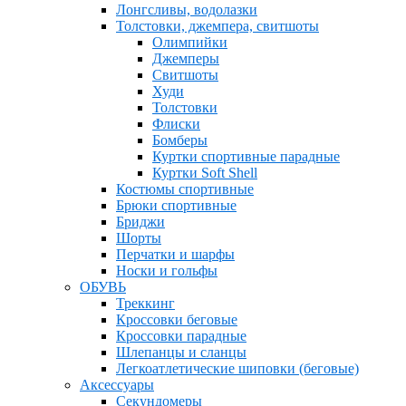
Лонгсливы, водолазки
Толстовки, джемпера, свитшоты
Олимпийки
Джемперы
Свитшоты
Худи
Толстовки
Флиски
Бомберы
Куртки спортивные парадные
Куртки Soft Shell
Костюмы спортивные
Брюки спортивные
Бриджи
Шорты
Перчатки и шарфы
Носки и гольфы
ОБУВЬ
Треккинг
Кроссовки беговые
Кроссовки парадные
Шлепанцы и сланцы
Легкоатлетические шиповки (беговые)
Аксессуары
Секундомеры