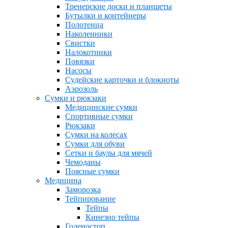
Тренерские доски и планшеты
Бутылки и контейнеры
Полотенца
Наколенники
Свистки
Налокотники
Повязки
Насосы
Судейские карточки и блокноты
Аэрозоль
Сумки и рюкзаки
Медицинские сумки
Спортивные сумки
Рюкзаки
Сумки на колесах
Сумки для обуви
Сетки и баулы для мячей
Чемоданы
Поясные сумки
Медицина
Заморозка
Тейпирование
Тейпы
Кинезио тейпы
Голеностоп