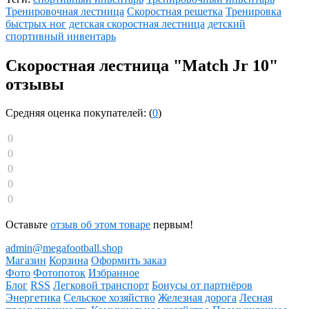
Тренировочная лестница
Скоростная решетка
Тренировка
быстрых ног
детская скоростная лестница
детский
спортивный инвентарь
Скоростная лестница "Match Jr 10"
отзывы
Средняя оценка покупателей: (
0
)
0
0
0
0
0
Оставьте
отзыв об этом товаре
первым!
admin@megafootball.shop
Магазин
Корзина
Оформить заказ
Фото
Фотопоток
Избранное
Блог
RSS
Легковой транспорт
Бонусы от партнёров
Энергетика
Сельское хозяйство
Железная дорога
Лесная