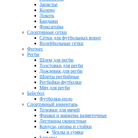
Запястье
Колено
Локоть
Бандажи
Фиксаторы
Спортивные сетки
Сетки для футбольных ворот
Волейбольные сетки
Фитнес
Регби
Шлем для регби
Толстовки для регби
Дождевик для регби
Шорты регбийные
Регбийки-футболки
Мяч для регби
Бейсбол
Футболки-поло
Спортивный инвентарь
Тележки для мячей
Фишки и маркеры разметочные
Лестницы скоростные
Конусы, опоры и стойки
Чехлы и сумки
Барьеры