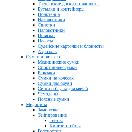
Тренерские доски и планшеты
Бутылки и контейнеры
Полотенца
Наколенники
Свистки
Налокотники
Повязки
Насосы
Судейские карточки и блокноты
Аэрозоль
Сумки и рюкзаки
Медицинские сумки
Спортивные сумки
Рюкзаки
Сумки на колесах
Сумки для обуви
Сетки и баулы для мячей
Чемоданы
Поясные сумки
Медицина
Заморозка
Тейпирование
Тейпы
Кинезио тейпы
Голеностоп