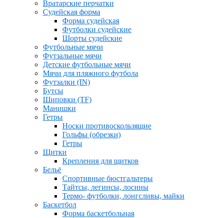
Вратарские перчатки
Судейская форма
Форма судейская
Футболки судейские
Шорты судейские
Футбольные мячи
Футзальные мячи
Детские футбольные мячи
Мячи для пляжного футбола
Футзалки (IN)
Бутсы
Шиповки (TF)
Манишки
Гетры
Носки противоскользящие
Гольфы (обрезки)
Гетры
Щитки
Крепления для щитков
Бельё
Спортивные бюстгальтеры
Тайтсы, легинсы, лосины
Термо- футболки, лонгсливы, майки
Баскетбол
Форма баскетбольная