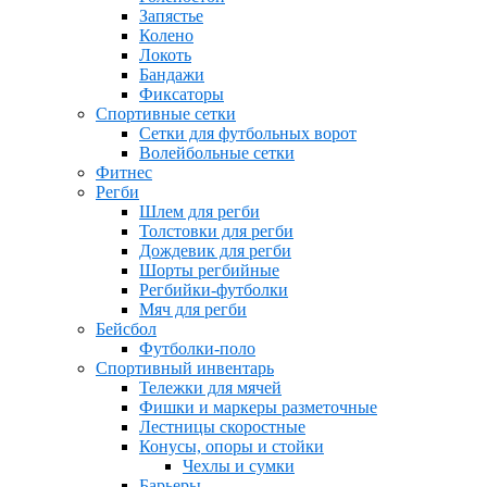
Запястье
Колено
Локоть
Бандажи
Фиксаторы
Спортивные сетки
Сетки для футбольных ворот
Волейбольные сетки
Фитнес
Регби
Шлем для регби
Толстовки для регби
Дождевик для регби
Шорты регбийные
Регбийки-футболки
Мяч для регби
Бейсбол
Футболки-поло
Спортивный инвентарь
Тележки для мячей
Фишки и маркеры разметочные
Лестницы скоростные
Конусы, опоры и стойки
Чехлы и сумки
Барьеры