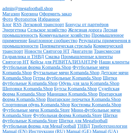
admin@megafootball.shop
Магазин
Корзина
Оформить заказ
Фото
Фотопоток
Избранное
Блог
RSS
Легковой транспорт
Бонусы от партнёров
Энергетика
Сельское хозяйство
Железная дорога
Лесная
промышленность
Коммунальное хозяйство
Промышленное
применение
Биатлонное сообщество
Результаты применения в
промышленности
Пневматическая стрельба
Коммерческий
транспорт
Новости Святогор НТ
Двигатели
Трансмиссия
Гидравлика и ТНВД
Смазка
Промышленные клиенты
Святогор НТ
Кейсы для РЕВИТАЛИЗАНТ.РФ
Наши клиенты
Футбольная форма Komanda.Shop
Футбольные мячи
Komanda.Shop
Футзальные мячи Komanda.Shop
Детские мячи
Komanda.Shop
Гетры футбольные Komanda.Shop
Щитки
футбольные Komanda.Shop
Обувь для зала Komanda.Shop
Шиповки Komanda.Shop
Бутсы Komanda.Shop
Судейская
форма Komanda.Shop
Манишки Komanda.Shop
Вратарская
форма Komanda.Shop
Вратарские перчатки Komanda.Shop
Спортивная обувь Komanda.Shop
Костюмы Komanda.Shop
Футбольные мячи Komanda.Store
Мини-футбольные мячи
Komanda.Store
Футбольная форма Komanda.Store
Щитки
футбольные Komanda.Store
Щитки для Megafootball
Футбольная форма для MegaFootball
ТНВД
Триботехнологии
Manual (EN)
Инструкции (RU)
Manual (GE)
Manual (UA)