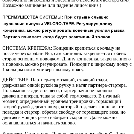
Возможно запинание или падение лицом вниз.)
ПРЕИМУЩЕСТВА СИСТЕМЫ: При отрыве слышно
шуршание липучки VELCRO-TAPE. Регулируя длину
концевика, можно регулировать конечные усилия рывка.
Партнер понимает когда будет реактивный толчок.
СИСТЕМА КРЕПЕЖА: Концевик крепиться к кольцу на
поясе через карабин №5, сам концовик закрепляется с обеих
сторон основным поводком. Длину концевика, закрепленного
в поводке, можно регулировать. Подходит к широкому поясу с
1 кольцом или к универсальному поясу.
ДЕЙСТВИЕ: Партнер-тормозящий, стоящий сзади,
удерживает одной рукой за ручку в натяг партнера-стартера.
По команде сзади стоящего, стартер начинает мощное
движение вперед, таща за собой тормозящего. В нужный
момент, определенный уровнем тренировки, тормозящий
второй рукой дергает шнур, который отделает концевик от
поводка и стартер, обретая свободу от тормозящего веса, но
двигаясь мощно, резко набирает скорость. Далее можно
останавливаться и начинать заново.
Комплект: Стоп-стропа "Ремень реактивного сброса" - 1 шт.