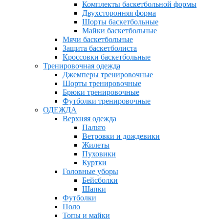
Комплекты баскетбольной формы
Двухсторонняя форма
Шорты баскетбольные
Майки баскетбольные
Мячи баскетбольные
Защита баскетболиста
Кроссовки баскетбольные
Тренировочная одежда
Джемперы тренировочные
Шорты тренировочные
Брюки тренировочные
Футболки тренировочные
ОДЕЖДА
Верхняя одежда
Пальто
Ветровки и дождевики
Жилеты
Пуховики
Куртки
Головные уборы
Бейсболки
Шапки
Футболки
Поло
Топы и майки