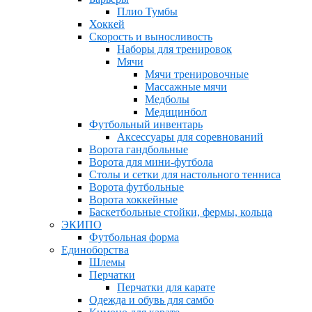
Плио Тумбы
Хоккей
Скорость и выносливость
Наборы для тренировок
Мячи
Мячи тренировочные
Массажные мячи
Медболы
Медицинбол
Футбольный инвентарь
Аксессуары для соревнований
Ворота гандбольные
Ворота для мини-футбола
Столы и сетки для настольного тенниса
Ворота футбольные
Ворота хоккейные
Баскетбольные стойки, фермы, кольца
ЭКИПО
Футбольная форма
Единоборства
Шлемы
Перчатки
Перчатки для карате
Одежда и обувь для самбо