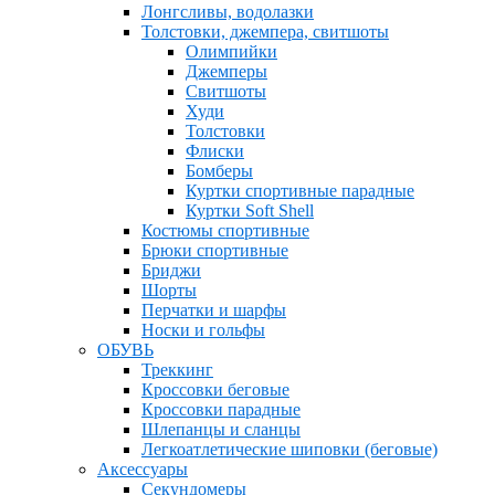
Лонгсливы, водолазки
Толстовки, джемпера, свитшоты
Олимпийки
Джемперы
Свитшоты
Худи
Толстовки
Флиски
Бомберы
Куртки спортивные парадные
Куртки Soft Shell
Костюмы спортивные
Брюки спортивные
Бриджи
Шорты
Перчатки и шарфы
Носки и гольфы
ОБУВЬ
Треккинг
Кроссовки беговые
Кроссовки парадные
Шлепанцы и сланцы
Легкоатлетические шиповки (беговые)
Аксессуары
Секундомеры