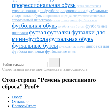
профессиональная обувь
сетка спортивная
сороконожки для футбола
сороконожки футбольные
спортивная обувь
спортивная одежда
спортивная экипировка
спортивный инвентарь
тренировки
футбол в зале
стиль
футбольная обувь
футбольные
футбольные бутсы
футзал
футзалки
футзалки для
шиповки
мини-футбола
футзальная обувь
футзальные бутсы
шиповки для
футзальные мячи
футбола
шиповки футбольные
шипы
Спортивный инвентарь
Скорость и выносливость
Стоп-стропа "Ремень реактивного
сброса" Prof+
Обзор
Отзывы
0
Вопрос-Ответ