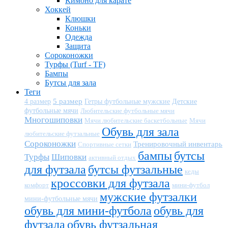
Кимоно для карате
Хоккей
Клюшки
Коньки
Одежда
Защита
Сороконожки
Турфы (Turf - TF)
Бампы
Бутсы для зала
Теги
5 размер
Детские
4 размер
Гетры футбольные мужские
футбольные мячи
Любительские футбольные мячи
Многошиповки
Мячи любительские баскетбольные
Мячи
Обувь для зала
любительские футзальные
Сороконожки
Тренировочный инвентарь
Спортивные сетки
бампы
бутсы
Турфы
Шиповки
активный отдых
для футзала
бутсы футзальные
кеды
кроссовки для футзала
комфорт
мини-футбол
мужские футзалки
мини-футбольные мячи
обувь для мини-футбола
обувь для
футзала
обувь футзальная