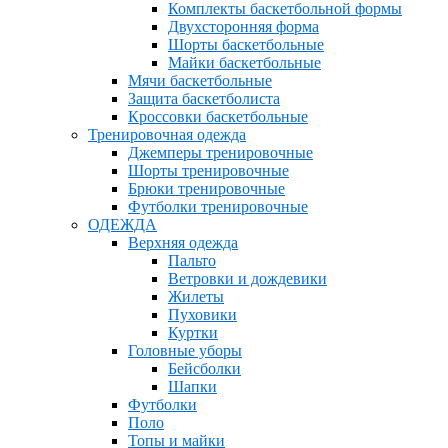
Комплекты баскетбольной формы
Двухсторонняя форма
Шорты баскетбольные
Майки баскетбольные
Мячи баскетбольные
Защита баскетболиста
Кроссовки баскетбольные
Тренировочная одежда
Джемперы тренировочные
Шорты тренировочные
Брюки тренировочные
Футболки тренировочные
ОДЕЖДА
Верхняя одежда
Пальто
Ветровки и дождевики
Жилеты
Пуховики
Куртки
Головные уборы
Бейсболки
Шапки
Футболки
Поло
Топы и майки