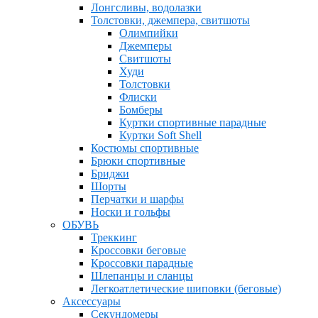
Лонгсливы, водолазки
Толстовки, джемпера, свитшоты
Олимпийки
Джемперы
Свитшоты
Худи
Толстовки
Флиски
Бомберы
Куртки спортивные парадные
Куртки Soft Shell
Костюмы спортивные
Брюки спортивные
Бриджи
Шорты
Перчатки и шарфы
Носки и гольфы
ОБУВЬ
Треккинг
Кроссовки беговые
Кроссовки парадные
Шлепанцы и сланцы
Легкоатлетические шиповки (беговые)
Аксессуары
Секундомеры