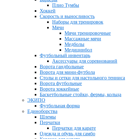
Плио Тумбы
Хоккей
Скорость и выносливость
Наборы для тренировок
Мячи
Мячи тренировочные
Массажные мячи
Медболы
Медицинбол
Футбольный инвентарь
Аксессуары для соревнований
Ворота гандбольные
Ворота для мини-футбола
Столы и сетки для настольного тенниса
Ворота футбольные
Ворота хоккейные
Баскетбольные стойки, фермы, кольца
ЭКИПО
Футбольная форма
Единоборства
Шлемы
Перчатки
Перчатки для карате
Одежда и обувь для самбо