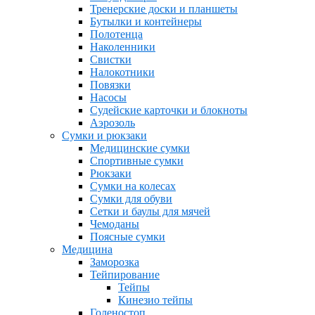
Тренерские доски и планшеты
Бутылки и контейнеры
Полотенца
Наколенники
Свистки
Налокотники
Повязки
Насосы
Судейские карточки и блокноты
Аэрозоль
Сумки и рюкзаки
Медицинские сумки
Спортивные сумки
Рюкзаки
Сумки на колесах
Сумки для обуви
Сетки и баулы для мячей
Чемоданы
Поясные сумки
Медицина
Заморозка
Тейпирование
Тейпы
Кинезио тейпы
Голеностоп