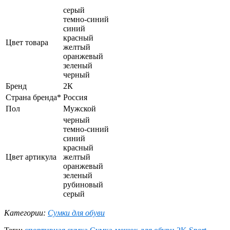
серый
темно-синий
синий
красный
Цвет товара
желтый
оранжевый
зеленый
черный
Бренд
2К
Страна бренда*
Россия
Пол
Мужской
черный
темно-синий
синий
красный
Цвет артикула
желтый
оранжевый
зеленый
рубиновый
серый
Категории:
Сумки для обуви