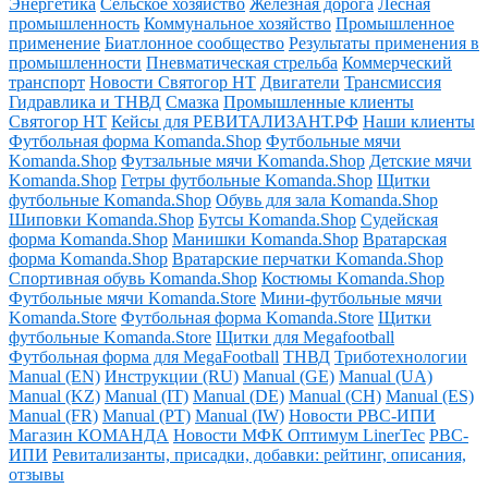
Энергетика
Сельское хозяйство
Железная дорога
Лесная
промышленность
Коммунальное хозяйство
Промышленное
применение
Биатлонное сообщество
Результаты применения в
промышленности
Пневматическая стрельба
Коммерческий
транспорт
Новости Святогор НТ
Двигатели
Трансмиссия
Гидравлика и ТНВД
Смазка
Промышленные клиенты
Святогор НТ
Кейсы для РЕВИТАЛИЗАНТ.РФ
Наши клиенты
Футбольная форма Komanda.Shop
Футбольные мячи
Komanda.Shop
Футзальные мячи Komanda.Shop
Детские мячи
Komanda.Shop
Гетры футбольные Komanda.Shop
Щитки
футбольные Komanda.Shop
Обувь для зала Komanda.Shop
Шиповки Komanda.Shop
Бутсы Komanda.Shop
Судейская
форма Komanda.Shop
Манишки Komanda.Shop
Вратарская
форма Komanda.Shop
Вратарские перчатки Komanda.Shop
Спортивная обувь Komanda.Shop
Костюмы Komanda.Shop
Футбольные мячи Komanda.Store
Мини-футбольные мячи
Komanda.Store
Футбольная форма Komanda.Store
Щитки
футбольные Komanda.Store
Щитки для Megafootball
Футбольная форма для MegaFootball
ТНВД
Триботехнологии
Manual (EN)
Инструкции (RU)
Manual (GE)
Manual (UA)
Manual (KZ)
Manual (IT)
Manual (DE)
Manual (CH)
Manual (ES)
Manual (FR)
Manual (PT)
Manual (IW)
Новости РВС-ИПИ
Магазин КОМАНДА
Новости МФК Оптимум LinerTec
РВС-
ИПИ
Ревитализанты, присадки, добавки: рейтинг, описания,
отзывы