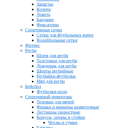
Запястье
Колено
Локоть
Бандажи
Фиксаторы
Спортивные сетки
Сетки для футбольных ворот
Волейбольные сетки
Фитнес
Регби
Шлем для регби
Толстовки для регби
Дождевик для регби
Шорты регбийные
Регбийки-футболки
Мяч для регби
Бейсбол
Футболки-поло
Спортивный инвентарь
Тележки для мячей
Фишки и маркеры разметочные
Лестницы скоростные
Конусы, опоры и стойки
Чехлы и сумки
Барьеры