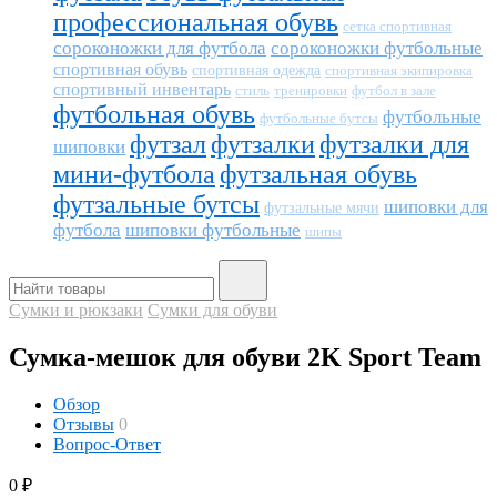
профессиональная обувь
сетка спортивная
сороконожки для футбола
сороконожки футбольные
спортивная обувь
спортивная одежда
спортивная экипировка
спортивный инвентарь
тренировки
футбол в зале
стиль
футбольная обувь
футбольные
футбольные бутсы
футзал
футзалки
футзалки для
шиповки
мини-футбола
футзальная обувь
футзальные бутсы
шиповки для
футзальные мячи
футбола
шиповки футбольные
шипы
Сумки и рюкзаки
Сумки для обуви
Сумка-мешок для обуви 2K Sport Team
Обзор
Отзывы
0
Вопрос-Ответ
0
₽