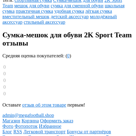
Теги:
спортивная сумка
Сумка-мешок
для обуви
2K Sport
Team
мешок для обуви
сумка для сменной обуви
школьная
сумка
практичная сумка
удобная сумка
лёгкая сумка
вместительный мешок
детский аксессуар
молодёжный
аксессуар
стильный аксессуар
Сумка-мешок для обуви 2K Sport Team
отзывы
Средняя оценка покупателей: (
0
)
0
0
0
0
0
Оставьте
отзыв об этом товаре
первым!
admin@megafootball.shop
Магазин
Корзина
Оформить заказ
Фото
Фотопоток
Избранное
Блог
RSS
Легковой транспорт
Бонусы от партнёров