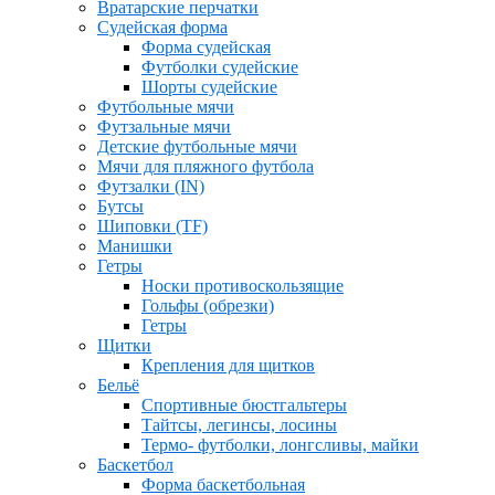
Вратарские перчатки
Судейская форма
Форма судейская
Футболки судейские
Шорты судейские
Футбольные мячи
Футзальные мячи
Детские футбольные мячи
Мячи для пляжного футбола
Футзалки (IN)
Бутсы
Шиповки (TF)
Манишки
Гетры
Носки противоскользящие
Гольфы (обрезки)
Гетры
Щитки
Крепления для щитков
Бельё
Спортивные бюстгальтеры
Тайтсы, легинсы, лосины
Термо- футболки, лонгсливы, майки
Баскетбол
Форма баскетбольная