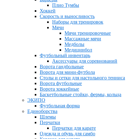
Плио Тумбы
Хоккей
Скорость и выносливость
Наборы для тренировок
Мячи
Мячи тренировочные
Массажные мячи
Медболы
Медицинбол
Футбольный инвентарь
Аксессуары для соревнований
Ворота гандбольные
Ворота для мини-футбола
Столы и сетки для настольного тенниса
Ворота футбольные
Ворота хоккейные
Баскетбольные стойки, фермы, кольца
ЭКИПО
Футбольная форма
Единоборства
Шлемы
Перчатки
Перчатки для карате
Одежда и обувь для самбо