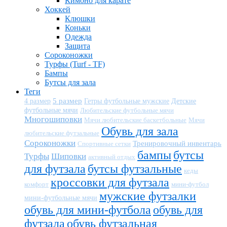
Кимоно для карате
Хоккей
Клюшки
Коньки
Одежда
Защита
Сороконожки
Турфы (Turf - TF)
Бампы
Бутсы для зала
Теги
5 размер
Детские
4 размер
Гетры футбольные мужские
футбольные мячи
Любительские футбольные мячи
Многошиповки
Мячи любительские баскетбольные
Мячи
Обувь для зала
любительские футзальные
Сороконожки
Тренировочный инвентарь
Спортивные сетки
бампы
бутсы
Турфы
Шиповки
активный отдых
для футзала
бутсы футзальные
кеды
кроссовки для футзала
комфорт
мини-футбол
мужские футзалки
мини-футбольные мячи
обувь для мини-футбола
обувь для
футзала
обувь футзальная