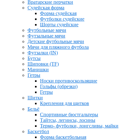
Вратарские перчатки
Судейская форма
Форма судейская
Футболки судейские
Шорты судейские
Футбольные мячи
Футзальные мячи
Детские футбольные мячи
Мячи для пляжного футбола
Футзалки (IN)
Бутсы
Шиповки (TF)
Манишки
Гетры
Носки противоскользящие
Гольфы (обрезки)
Гетры
Щитки
Крепления для щитков
Бельё
Спортивные бюстгальтеры
Тайтсы, легинсы, лосины
Термо- футболки, лонгсливы, майки
Баскетбол
Форма баскетбольная