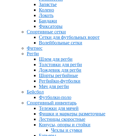
Запястье
Колено
Локоть
Бандажи
Фиксаторы
Спортивные сетки
Сетки для футбольных ворот
Волейбольные сетки
Фитнес
Регби
Шлем для регби
Толстовки для регби
Дождевик для регби
Шорты регбийные
Регбийки-футболки
Мяч для регби
Бейсбол
Футболки-поло
Спортивный инвентарь
Тележки для мячей
Фишки и маркеры разметочные
Лестницы скоростные
Конусы, опоры и стойки
Чехлы и сумки
Барьеры