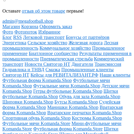
Оставьте
отзыв об этом товаре
первым!
admin@megafootball.shop
Магазин
Корзина
Оформить заказ
Фото
Фотопоток
Избранное
Блог
RSS
Легковой транспорт
Бонусы от партнёров
Энергетика
Сельское хозяйство
Железная дорога
Лесная
промышленность
Коммунальное хозяйство
Промышленное
применение
Биатлонное сообщество
Результаты применения в
промышленности
Пневматическая стрельба
Коммерческий
транспорт
Новости Святогор НТ
Двигатели
Трансмиссия
Гидравлика и ТНВД
Смазка
Промышленные клиенты
Святогор НТ
Кейсы для РЕВИТАЛИЗАНТ.РФ
Наши клиенты
Футбольная форма Komanda.Shop
Футбольные мячи
Komanda.Shop
Футзальные мячи Komanda.Shop
Детские мячи
Komanda.Shop
Гетры футбольные Komanda.Shop
Щитки
футбольные Komanda.Shop
Обувь для зала Komanda.Shop
Шиповки Komanda.Shop
Бутсы Komanda.Shop
Судейская
форма Komanda.Shop
Манишки Komanda.Shop
Вратарская
форма Komanda.Shop
Вратарские перчатки Komanda.Shop
Спортивная обувь Komanda.Shop
Костюмы Komanda.Shop
Футбольные мячи Komanda.Store
Мини-футбольные мячи
Komanda.Store
Футбольная форма Komanda.Store
Щитки