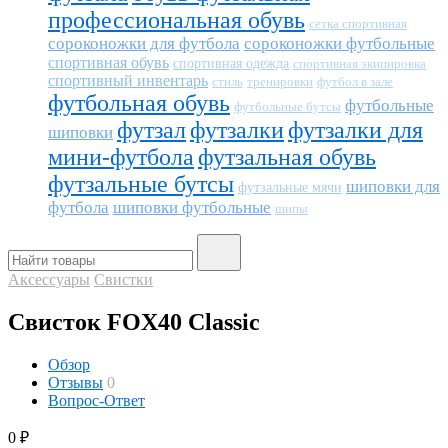
профессиональная обувь
сетка спортивная
сороконожки для футбола
сороконожки футбольные
спортивная обувь
спортивная одежда
спортивная экипировка
спортивный инвентарь
тренировки
футбол в зале
стиль
футбольная обувь
футбольные
футбольные бутсы
футзал
футзалки
футзалки для
шиповки
мини-футбола
футзальная обувь
футзальные бутсы
шиповки для
футзальные мячи
футбола
шиповки футбольные
шипы
Аксессуары
Свистки
Свисток FOX40 Classic
Обзор
Отзывы
0
Вопрос-Ответ
0
₽