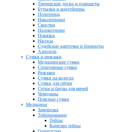
Тренерские доски и планшеты
Бутылки и контейнеры
Полотенца
Наколенники
Свистки
Налокотники
Повязки
Насосы
Судейские карточки и блокноты
Аэрозоль
Сумки и рюкзаки
Медицинские сумки
Спортивные сумки
Рюкзаки
Сумки на колесах
Сумки для обуви
Сетки и баулы для мячей
Чемоданы
Поясные сумки
Медицина
Заморозка
Тейпирование
Тейпы
Кинезио тейпы
Голеностоп