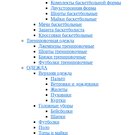
Комплекты баскетбольной формы
Двухсторонняя форма
Шорты баскетбольные
Майки баскетбольные
Мячи баскетбольные
Защита баскетболиста
Кроссовки баскетбольные
Тренировочная одежда
Джемперы тренировочные
Шорты тренировочные
Брюки тренировочные
Футболки тренировочные
ОДЕЖДА
Верхняя одежда
Пальто
Ветровки и дождевики
Жилеты
Пуховики
Куртки
Головные уборы
Бейсболки
Шапки
Футболки
Поло
Топы и майки