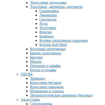
Лонгсливы, водолазки
Толстовки, джемпера, свитшоты
Олимпийки
Джемперы
Свитшоты
Худи
Толстовки
Флиски
Бомберы
Куртки спортивные парадные
Куртки Soft Shell
Костюмы спортивные
Брюки спортивные
Бриджи
Шорты
Перчатки и шарфы
Носки и гольфы
ОБУВЬ
Треккинг
Кроссовки беговые
Кроссовки парадные
Шлепанцы и сланцы
Легкоатлетические шиповки (беговые)
Аксессуары
Секундомеры