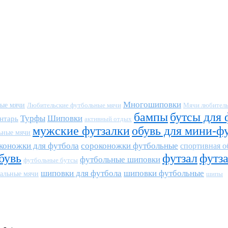
Многошиповки
ные мячи
Любительские футбольные мячи
Мячи любитель
бампы
бутсы для 
Турфы
Шиповки
нтарь
активный отдых
мужские футзалки
обувь для мини-ф
ьные мячи
коножки для футбола
сороконожки футбольные
спортивная о
бувь
футзал
футз
футбольные шиповки
футбольные бутсы
шиповки для футбола
шиповки футбольные
альные мячи
шипы