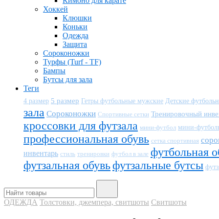
Кимоно для карате
Хоккей
Клюшки
Коньки
Одежда
Защита
Сороконожки
Турфы (Turf - TF)
Бампы
Бутсы для зала
Теги
5 размер
Детские футболь
4 размер
Гетры футбольные мужские
зала
Сороконожки
Тренировочный инве
Спортивные сетки
кроссовки для футзала
мини-футбол
мини-футбол
профессиональная обувь
соро
сетка спортивная
футбольная о
инвентарь
тренировки
футбол в зале
стиль
футзальная обувь
футзальные бутсы
футз
ОДЕЖДА
Толстовки, джемпера, свитшоты
Свитшоты