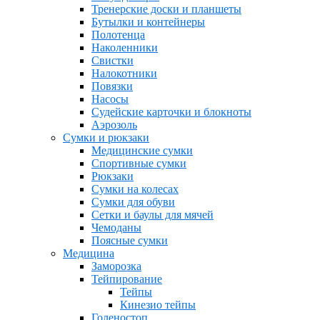
Тренерские доски и планшеты
Бутылки и контейнеры
Полотенца
Наколенники
Свистки
Налокотники
Повязки
Насосы
Судейские карточки и блокноты
Аэрозоль
Сумки и рюкзаки
Медицинские сумки
Спортивные сумки
Рюкзаки
Сумки на колесах
Сумки для обуви
Сетки и баулы для мячей
Чемоданы
Поясные сумки
Медицина
Заморозка
Тейпирование
Тейпы
Кинезио тейпы
Голеностоп