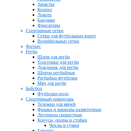
Запястье
Колено
Локоть
Бандажи
Фиксаторы
Спортивные сетки
Сетки для футбольных ворот
Волейбольные сетки
Фитнес
Регби
Шлем для регби
Толстовки для регби
Дождевик для регби
Шорты регбийные
Регбийки-футболки
Мяч для регби
Бейсбол
Футболки-поло
Спортивный инвентарь
Тележки для мячей
Фишки и маркеры разметочные
Лестницы скоростные
Конусы, опоры и стойки
Чехлы и сумки
Барьеры