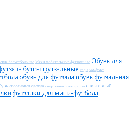
Обувь для
ские баскетбольные
Мячи любительские футзальные
футзала
бутсы футзальные
кеды
комфорт
утбола
обувь для футзала
обувь футзальная
бувь
спортивный
спортивная одежда
спортивная экипировка
алки
футзалки для мини-футбола