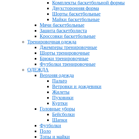
Комплекты баскетбольной формы
Двухсторонняя форма
Шорты баскетбольные
Майки баскетбольные
Мячи баскетбольные
Защита баскетболиста
Кроссовки баскетбольные
Тренировочная одежда
Джемперы тренировочные
Шорты тренировочные
Брюки тренировочные
Футболки тренировочные
ОДЕЖДА
Верхняя одежда
Пальто
Ветровки и дождевики
Жилеты
Пуховики
Куртки
Головные уборы
Бейсболки
Шапки
Футболки
Поло
Топы и майки