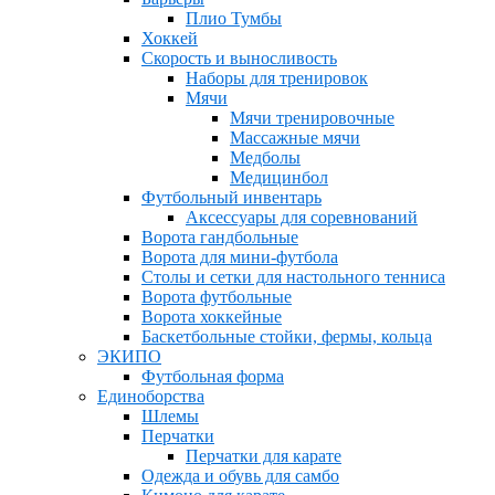
Плио Тумбы
Хоккей
Скорость и выносливость
Наборы для тренировок
Мячи
Мячи тренировочные
Массажные мячи
Медболы
Медицинбол
Футбольный инвентарь
Аксессуары для соревнований
Ворота гандбольные
Ворота для мини-футбола
Столы и сетки для настольного тенниса
Ворота футбольные
Ворота хоккейные
Баскетбольные стойки, фермы, кольца
ЭКИПО
Футбольная форма
Единоборства
Шлемы
Перчатки
Перчатки для карате
Одежда и обувь для самбо