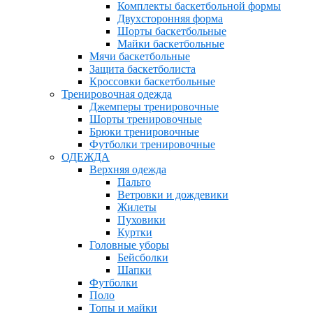
Комплекты баскетбольной формы
Двухсторонняя форма
Шорты баскетбольные
Майки баскетбольные
Мячи баскетбольные
Защита баскетболиста
Кроссовки баскетбольные
Тренировочная одежда
Джемперы тренировочные
Шорты тренировочные
Брюки тренировочные
Футболки тренировочные
ОДЕЖДА
Верхняя одежда
Пальто
Ветровки и дождевики
Жилеты
Пуховики
Куртки
Головные уборы
Бейсболки
Шапки
Футболки
Поло
Топы и майки