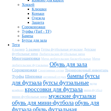
Кимоно для карате
Хоккей
Клюшки
Коньки
Одежда
Защита
Сороконожки
Турфы (Turf - TF)
Бампы
Бутсы для зала
Теги
5 размер
Детские
4 размер
Гетры футбольные мужские
футбольные мячи
Любительские футбольные мячи
Многошиповки
Мячи любительские баскетбольные
Мячи
Обувь для зала
любительские футзальные
Сороконожки
Тренировочный инвентарь
Спортивные сетки
бампы
бутсы
Турфы
Шиповки
активный отдых
для футзала
бутсы футзальные
кеды
кроссовки для футзала
комфорт
мини-футбол
мужские футзалки
мини-футбольные мячи
обувь для мини-футбола
обувь для
футзала
обувь футзальная