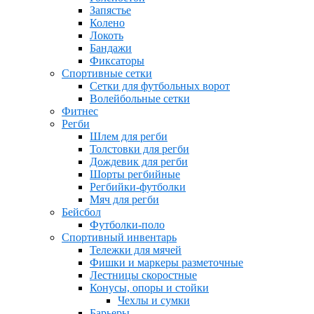
Запястье
Колено
Локоть
Бандажи
Фиксаторы
Спортивные сетки
Сетки для футбольных ворот
Волейбольные сетки
Фитнес
Регби
Шлем для регби
Толстовки для регби
Дождевик для регби
Шорты регбийные
Регбийки-футболки
Мяч для регби
Бейсбол
Футболки-поло
Спортивный инвентарь
Тележки для мячей
Фишки и маркеры разметочные
Лестницы скоростные
Конусы, опоры и стойки
Чехлы и сумки
Барьеры