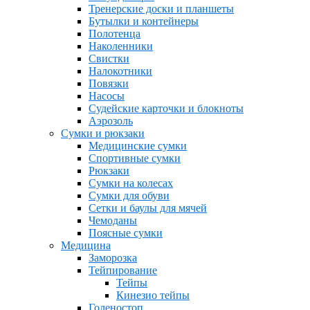
Тренерские доски и планшеты
Бутылки и контейнеры
Полотенца
Наколенники
Свистки
Налокотники
Повязки
Насосы
Судейские карточки и блокноты
Аэрозоль
Сумки и рюкзаки
Медицинские сумки
Спортивные сумки
Рюкзаки
Сумки на колесах
Сумки для обуви
Сетки и баулы для мячей
Чемоданы
Поясные сумки
Медицина
Заморозка
Тейпирование
Тейпы
Кинезио тейпы
Голеностоп