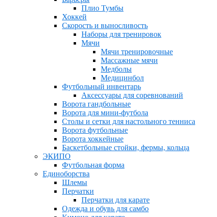
Плио Тумбы
Хоккей
Скорость и выносливость
Наборы для тренировок
Мячи
Мячи тренировочные
Массажные мячи
Медболы
Медицинбол
Футбольный инвентарь
Аксессуары для соревнований
Ворота гандбольные
Ворота для мини-футбола
Столы и сетки для настольного тенниса
Ворота футбольные
Ворота хоккейные
Баскетбольные стойки, фермы, кольца
ЭКИПО
Футбольная форма
Единоборства
Шлемы
Перчатки
Перчатки для карате
Одежда и обувь для самбо