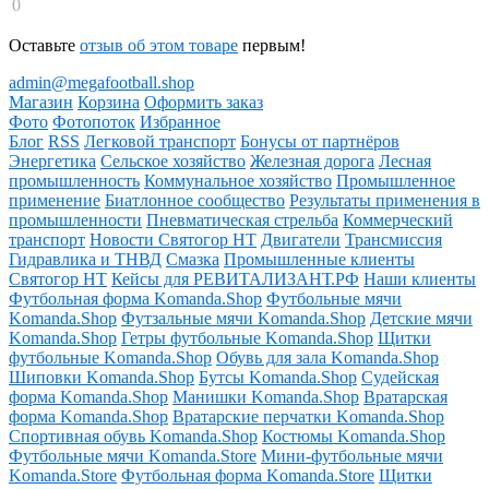
0
Оставьте
отзыв об этом товаре
первым!
admin@megafootball.shop
Магазин
Корзина
Оформить заказ
Фото
Фотопоток
Избранное
Блог
RSS
Легковой транспорт
Бонусы от партнёров
Энергетика
Сельское хозяйство
Железная дорога
Лесная
промышленность
Коммунальное хозяйство
Промышленное
применение
Биатлонное сообщество
Результаты применения в
промышленности
Пневматическая стрельба
Коммерческий
транспорт
Новости Святогор НТ
Двигатели
Трансмиссия
Гидравлика и ТНВД
Смазка
Промышленные клиенты
Святогор НТ
Кейсы для РЕВИТАЛИЗАНТ.РФ
Наши клиенты
Футбольная форма Komanda.Shop
Футбольные мячи
Komanda.Shop
Футзальные мячи Komanda.Shop
Детские мячи
Komanda.Shop
Гетры футбольные Komanda.Shop
Щитки
футбольные Komanda.Shop
Обувь для зала Komanda.Shop
Шиповки Komanda.Shop
Бутсы Komanda.Shop
Судейская
форма Komanda.Shop
Манишки Komanda.Shop
Вратарская
форма Komanda.Shop
Вратарские перчатки Komanda.Shop
Спортивная обувь Komanda.Shop
Костюмы Komanda.Shop
Футбольные мячи Komanda.Store
Мини-футбольные мячи
Komanda.Store
Футбольная форма Komanda.Store
Щитки