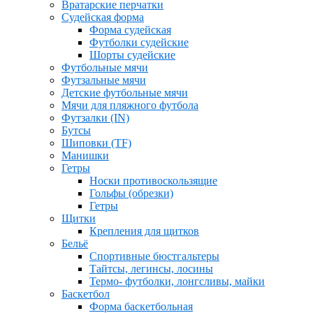
Вратарские перчатки
Судейская форма
Форма судейская
Футболки судейские
Шорты судейские
Футбольные мячи
Футзальные мячи
Детские футбольные мячи
Мячи для пляжного футбола
Футзалки (IN)
Бутсы
Шиповки (TF)
Манишки
Гетры
Носки противоскользящие
Гольфы (обрезки)
Гетры
Щитки
Крепления для щитков
Бельё
Спортивные бюстгальтеры
Тайтсы, легинсы, лосины
Термо- футболки, лонгсливы, майки
Баскетбол
Форма баскетбольная