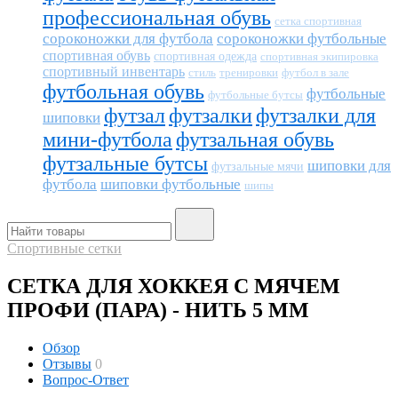
профессиональная обувь
сетка спортивная
сороконожки для футбола
сороконожки футбольные
спортивная обувь
спортивная одежда
спортивная экипировка
спортивный инвентарь
тренировки
футбол в зале
стиль
футбольная обувь
футбольные
футбольные бутсы
футзал
футзалки
футзалки для
шиповки
мини-футбола
футзальная обувь
футзальные бутсы
шиповки для
футзальные мячи
футбола
шиповки футбольные
шипы
Спортивные сетки
СЕТКА ДЛЯ ХОККЕЯ С МЯЧЕМ
ПРОФИ (ПАРА) - НИТЬ 5 ММ
Обзор
Отзывы
0
Вопрос-Ответ