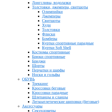
Лонгсливы, водолазки
Толстовки, джемпера, свитшоты
Олимпийки
Джемперы
Свитшоты
Худи
Толстовки
Флиски
Бомберы
Куртки спортивные парадные
Куртки Soft Shell
Костюмы спортивные
Брюки спортивные
Бриджи
Шорты
Перчатки и шарфы
Носки и гольфы
ОБУВЬ
Треккинг
Кроссовки беговые
Кроссовки парадные
Шлепанцы и сланцы
Легкоатлетические шиповки (беговые)
Аксессуары
Секундомеры