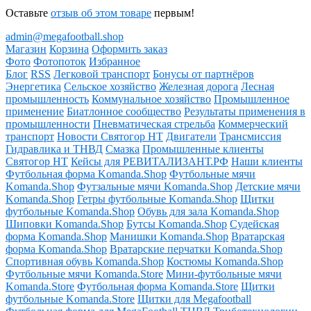
Оставьте
отзыв об этом товаре
первым!
admin@megafootball.shop
Магазин
Корзина
Оформить заказ
Фото
Фотопоток
Избранное
Блог
RSS
Легковой транспорт
Бонусы от партнёров
Энергетика
Сельское хозяйство
Железная дорога
Лесная
промышленность
Коммунальное хозяйство
Промышленное
применение
Биатлонное сообщество
Результаты применения в
промышленности
Пневматическая стрельба
Коммерческий
транспорт
Новости Святогор НТ
Двигатели
Трансмиссия
Гидравлика и ТНВД
Смазка
Промышленные клиенты
Святогор НТ
Кейсы для РЕВИТАЛИЗАНТ.РФ
Наши клиенты
Футбольная форма Komanda.Shop
Футбольные мячи
Komanda.Shop
Футзальные мячи Komanda.Shop
Детские мячи
Komanda.Shop
Гетры футбольные Komanda.Shop
Щитки
футбольные Komanda.Shop
Обувь для зала Komanda.Shop
Шиповки Komanda.Shop
Бутсы Komanda.Shop
Судейская
форма Komanda.Shop
Манишки Komanda.Shop
Вратарская
форма Komanda.Shop
Вратарские перчатки Komanda.Shop
Спортивная обувь Komanda.Shop
Костюмы Komanda.Shop
Футбольные мячи Komanda.Store
Мини-футбольные мячи
Komanda.Store
Футбольная форма Komanda.Store
Щитки
футбольные Komanda.Store
Щитки для Megafootball