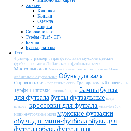
Кимоно для карате
Хоккей
Клюшки
Коньки
Одежда
Защита
Сороконожки
Турфы (Turf - TF)
Бампы
Бутсы для зала
Теги
5 размер
Детские
4 размер
Гетры футбольные мужские
футбольные мячи
Любительские футбольные мячи
Многошиповки
Мячи любительские баскетбольные
Мячи
Обувь для зала
любительские футзальные
Сороконожки
Тренировочный инвентарь
Спортивные сетки
бампы
бутсы
Турфы
Шиповки
активный отдых
для футзала
бутсы футзальные
кеды
кроссовки для футзала
комфорт
мини-футбол
мужские футзалки
мини-футбольные мячи
обувь для мини-футбола
обувь для
футзала
обувь футзальная