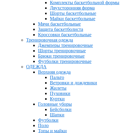
Комплекты баскетбольной формы
Двухсторонняя форма
Шорты баскетбольные
Майки баскетбольные
Мячи баскетбольные
Защита баскетболиста
Кроссовки баскетбольные
Тренировочная одежда
Джемперы тренировочные
Шорты тренировочные
Брюки тренировочные
Футболки тренировочные
ОДЕЖДА
Верхняя одежда
Пальто
Ветровки и дождевики
Жилеты
Пуховики
Куртки
Головные уборы
Бейсболки
Шапки
Футболки
Поло
Топы и майки