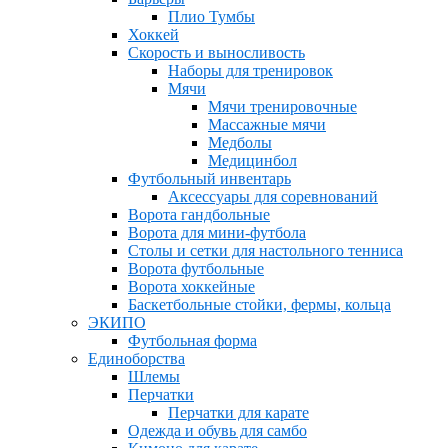
Плио Тумбы
Хоккей
Скорость и выносливость
Наборы для тренировок
Мячи
Мячи тренировочные
Массажные мячи
Медболы
Медицинбол
Футбольный инвентарь
Аксессуары для соревнований
Ворота гандбольные
Ворота для мини-футбола
Столы и сетки для настольного тенниса
Ворота футбольные
Ворота хоккейные
Баскетбольные стойки, фермы, кольца
ЭКИПО
Футбольная форма
Единоборства
Шлемы
Перчатки
Перчатки для карате
Одежда и обувь для самбо