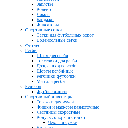
Запястье
Колено
Локоть
Бандажи
Фиксаторы
Спортивные сетки
Сетки для футбольных ворот
Волейбольные сетки
Фитнес
Регби
Шлем для регби
Толстовки для регби
Дождевик для регби
Шорты регбийные
Регбийки-футболки
Мяч для регби
Бейсбол
Футболки-поло
Спортивный инвентарь
Тележки для мячей
Фишки и маркеры разметочные
Лестницы скоростные
Конусы, опоры и стойки
Чехлы и сумки
Барьеры