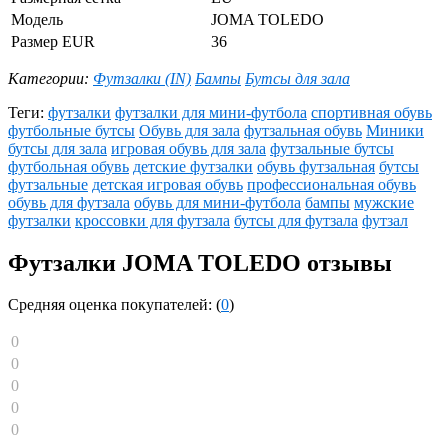
Модель
JOMA TOLEDO
Размер EUR
36
Категории:
Футзалки (IN)
Бампы
Бутсы для зала
Теги:
футзалки
футзалки для мини-футбола
спортивная обувь
футбольные бутсы
Обувь для зала
футзальная обувь
Миники
бутсы для зала
игровая обувь для зала
футзальные бутсы
футбольная обувь
детские футзалки
обувь футзальная
бутсы
футзальные
детская игровая обувь
профессиональная обувь
обувь для футзала
обувь для мини-футбола
бампы
мужские
футзалки
кроссовки для футзала
бутсы для футзала
футзал
Футзалки JOMA TOLEDO отзывы
Средняя оценка покупателей: (
0
)
0
0
0
0
0