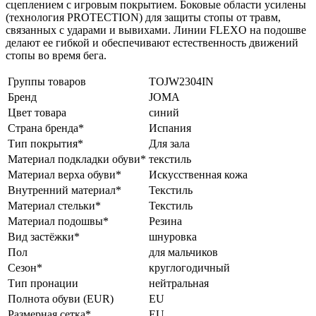
сцеплением с игровым покрытием. Боковые области усилены
(технология PROTECTION) для защиты стопы от травм,
связанных с ударами и вывихами. Линии FLEXO на подошве
делают ее гибкой и обеспечивают естественность движений
стопы во время бега.
Группы товаров
TOJW2304IN
Бренд
JOMA
Цвет товара
синий
Страна бренда*
Испания
Тип покрытия*
Для зала
Материал подкладки обуви*
текстиль
Материал верха обуви*
Искусственная кожа
Внутренний материал*
Текстиль
Материал стельки*
Текстиль
Материал подошвы*
Резина
Вид застёжки*
шнуровка
Пол
для мальчиков
Сезон*
круглогодичный
Тип пронации
нейтральная
Полнота обуви (EUR)
EU
Размерная сетка*
EU