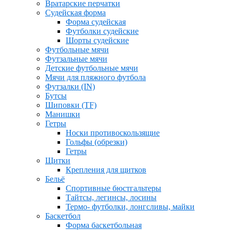
Вратарские перчатки
Судейская форма
Форма судейская
Футболки судейские
Шорты судейские
Футбольные мячи
Футзальные мячи
Детские футбольные мячи
Мячи для пляжного футбола
Футзалки (IN)
Бутсы
Шиповки (TF)
Манишки
Гетры
Носки противоскользящие
Гольфы (обрезки)
Гетры
Щитки
Крепления для щитков
Бельё
Спортивные бюстгальтеры
Тайтсы, легинсы, лосины
Термо- футболки, лонгсливы, майки
Баскетбол
Форма баскетбольная