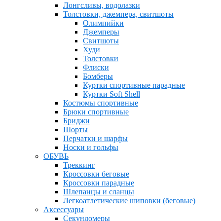
Лонгсливы, водолазки
Толстовки, джемпера, свитшоты
Олимпийки
Джемперы
Свитшоты
Худи
Толстовки
Флиски
Бомберы
Куртки спортивные парадные
Куртки Soft Shell
Костюмы спортивные
Брюки спортивные
Бриджи
Шорты
Перчатки и шарфы
Носки и гольфы
ОБУВЬ
Треккинг
Кроссовки беговые
Кроссовки парадные
Шлепанцы и сланцы
Легкоатлетические шиповки (беговые)
Аксессуары
Секундомеры