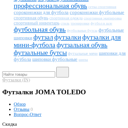
профессиональная обувь
сетка спортивная
сороконожки для футбола
сороконожки футбольные
спортивная обувь
спортивная одежда
спортивная экипировка
спортивный инвентарь
тренировки
футбол в зале
стиль
футбольная обувь
футбольные
футбольные бутсы
футзал
футзалки
футзалки для
шиповки
мини-футбола
футзальная обувь
футзальные бутсы
шиповки для
футзальные мячи
футбола
шиповки футбольные
шипы
Футзалки (IN)
Футзалки JOMA TOLEDO
Обзор
Отзывы
0
Вопрос-Ответ
Скидка