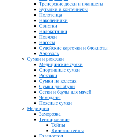
Тренерские доски и планшеты
Бутылки и контейнеры
Полотенца
Наколенники
Свистки
Налокотники
Повязки
Насосы
Судейские карточки и блокноты
Аэрозоль
Сумки и рюкзаки
Медицинские сумки
Спортивные сумки
Рюкзаки
Сумки на колесах
Сумки для обуви
Сетки и баулы для мячей
Чемоданы
Поясные сумки
Медицина
Заморозка
Тейпирование
Тейпы
Кинезио тейпы
Голеностоп