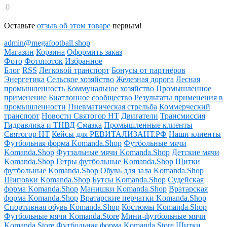
0
Оставьте
отзыв об этом товаре
первым!
admin@megafootball.shop
Магазин
Корзина
Оформить заказ
Фото
Фотопоток
Избранное
Блог
RSS
Легковой транспорт
Бонусы от партнёров
Энергетика
Сельское хозяйство
Железная дорога
Лесная
промышленность
Коммунальное хозяйство
Промышленное
применение
Биатлонное сообщество
Результаты применения в
промышленности
Пневматическая стрельба
Коммерческий
транспорт
Новости Святогор НТ
Двигатели
Трансмиссия
Гидравлика и ТНВД
Смазка
Промышленные клиенты
Святогор НТ
Кейсы для РЕВИТАЛИЗАНТ.РФ
Наши клиенты
Футбольная форма Komanda.Shop
Футбольные мячи
Komanda.Shop
Футзальные мячи Komanda.Shop
Детские мячи
Komanda.Shop
Гетры футбольные Komanda.Shop
Щитки
футбольные Komanda.Shop
Обувь для зала Komanda.Shop
Шиповки Komanda.Shop
Бутсы Komanda.Shop
Судейская
форма Komanda.Shop
Манишки Komanda.Shop
Вратарская
форма Komanda.Shop
Вратарские перчатки Komanda.Shop
Спортивная обувь Komanda.Shop
Костюмы Komanda.Shop
Футбольные мячи Komanda.Store
Мини-футбольные мячи
Komanda.Store
Футбольная форма Komanda.Store
Щитки