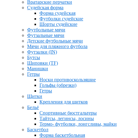
Вратарские перчатки
Судейская форма
Форма судейская
Футболки судейские
Шорты судейские
Футбольные мячи
Футзальные мячи
Детские футбольные мячи
Мячи для пляжного футбола
Футзалки (IN)
Бутсы
Шиповки (TF)
Манишки
Гетры
Носки противоскользящие
Гольфы (обрезки)
Гетры
Щитки
Крепления для щитков
Бельё
Спортивные бюстгальтеры
Тайтсы, легинсы, лосины
Термо- футболки, лонгсливы, майки
Баскетбол
Форма баскетбольная