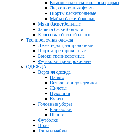
Комплекты баскетбольной формы
Двухсторонняя форма
Шорты баскетбольные
Майки баскетбольные
Мячи баскетбольные
Защита баскетболиста
Кроссовки баскетбольные
Тренировочная одежда
Джемперы тренировочные
Шорты тренировочные
Брюки тренировочные
Футболки тренировочные
ОДЕЖДА
Верхняя одежда
Пальто
Ветровки и дождевики
Жилеты
Пуховики
Куртки
Головные уборы
Бейсболки
Шапки
Футболки
Поло
Топы и майки