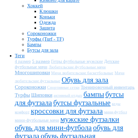
Кимоно для карате
Хоккей
Клюшки
Коньки
Одежда
Защита
Сороконожки
Турфы (Turf - TF)
Бампы
Бутсы для зала
Теги
5 размер
Детские
4 размер
Гетры футбольные мужские
футбольные мячи
Любительские футбольные мячи
Многошиповки
Мячи любительские баскетбольные
Мячи
Обувь для зала
любительские футзальные
Сороконожки
Тренировочный инвентарь
Спортивные сетки
бампы
бутсы
Турфы
Шиповки
активный отдых
для футзала
бутсы футзальные
кеды
кроссовки для футзала
комфорт
мини-футбол
мужские футзалки
мини-футбольные мячи
обувь для мини-футбола
обувь для
футзала
обувь футзальная