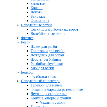
Запястье
Колено
Локоть
Бандажи
Фиксаторы
Спортивные сетки
Сетки для футбольных ворот
Волейбольные сетки
Фитнес
Регби
Шлем для регби
Толстовки для регби
Дождевик для регби
Шорты регбийные
Регбийки-футболки
Мяч для регби
Бейсбол
Футболки-поло
Спортивный инвентарь
Тележки для мячей
Фишки и маркеры разметочные
Лестницы скоростные
Конусы, опоры и стойки
Чехлы и сумки
Барьеры