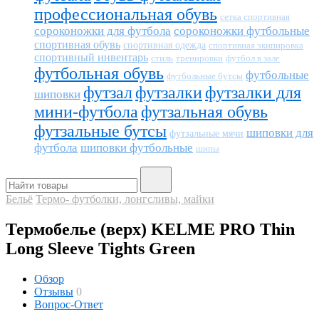
профессиональная обувь
сетка спортивная
сороконожки для футбола
сороконожки футбольные
спортивная обувь
спортивная одежда
спортивная экипировка
спортивный инвентарь
тренировки
футбол в зале
стиль
футбольная обувь
футбольные
футбольные бутсы
футзал
футзалки
футзалки для
шиповки
мини-футбола
футзальная обувь
футзальные бутсы
шиповки для
футзальные мячи
футбола
шиповки футбольные
шипы
Бельё
Термо- футболки, лонгсливы, майки
Термобелье (верх) KELME PRO Thin
Long Sleeve Tights Green
Обзор
Отзывы
0
Вопрос-Ответ