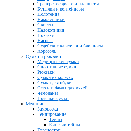
Тренерские доски и планшеты
Бутылки и контейнеры
Полотенца
Наколенники
Свистки
Налокотники
Повязки
Насосы
Судейские карточки и блокноты
Аэрозоль
Сумки и рюкзаки
Медицинские сумки
Спортивные сумки
Рюкзаки
Сумки на колесах
Сумки для обуви
Сетки и баулы для мячей
Чемоданы
Поясные сумки
Медицина
Заморозка
Тейпирование
Тейпы
Кинезио тейпы
Голеностоп