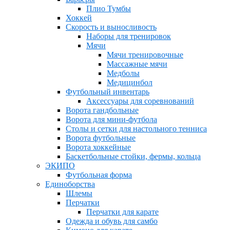
Плио Тумбы
Хоккей
Скорость и выносливость
Наборы для тренировок
Мячи
Мячи тренировочные
Массажные мячи
Медболы
Медицинбол
Футбольный инвентарь
Аксессуары для соревнований
Ворота гандбольные
Ворота для мини-футбола
Столы и сетки для настольного тенниса
Ворота футбольные
Ворота хоккейные
Баскетбольные стойки, фермы, кольца
ЭКИПО
Футбольная форма
Единоборства
Шлемы
Перчатки
Перчатки для карате
Одежда и обувь для самбо