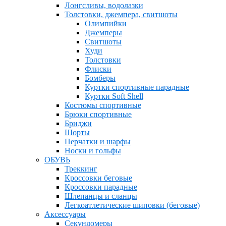
Лонгсливы, водолазки
Толстовки, джемпера, свитшоты
Олимпийки
Джемперы
Свитшоты
Худи
Толстовки
Флиски
Бомберы
Куртки спортивные парадные
Куртки Soft Shell
Костюмы спортивные
Брюки спортивные
Бриджи
Шорты
Перчатки и шарфы
Носки и гольфы
ОБУВЬ
Треккинг
Кроссовки беговые
Кроссовки парадные
Шлепанцы и сланцы
Легкоатлетические шиповки (беговые)
Аксессуары
Секундомеры