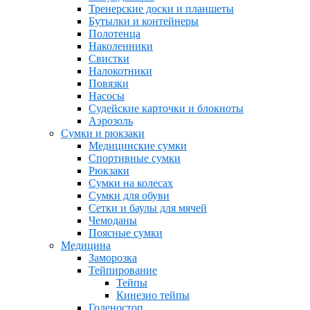
Тренерские доски и планшеты
Бутылки и контейнеры
Полотенца
Наколенники
Свистки
Налокотники
Повязки
Насосы
Судейские карточки и блокноты
Аэрозоль
Сумки и рюкзаки
Медицинские сумки
Спортивные сумки
Рюкзаки
Сумки на колесах
Сумки для обуви
Сетки и баулы для мячей
Чемоданы
Поясные сумки
Медицина
Заморозка
Тейпирование
Тейпы
Кинезио тейпы
Голеностоп