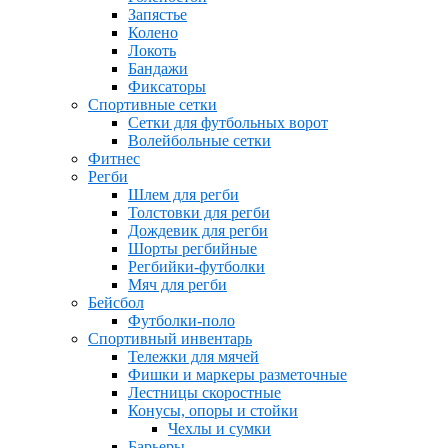
Запястье
Колено
Локоть
Бандажи
Фиксаторы
Спортивные сетки
Сетки для футбольных ворот
Волейбольные сетки
Фитнес
Регби
Шлем для регби
Толстовки для регби
Дождевик для регби
Шорты регбийные
Регбийки-футболки
Мяч для регби
Бейсбол
Футболки-поло
Спортивный инвентарь
Тележки для мячей
Фишки и маркеры разметочные
Лестницы скоростные
Конусы, опоры и стойки
Чехлы и сумки
Барьеры