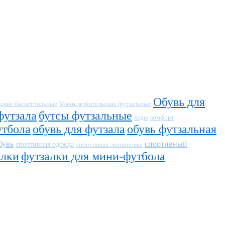
Обувь для
ские баскетбольные
Мячи любительские футзальные
футзала
бутсы футзальные
кеды
комфорт
утбола
обувь для футзала
обувь футзальная
бувь
спортивный
спортивная одежда
спортивная экипировка
алки
футзалки для мини-футбола