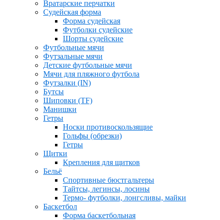
Вратарские перчатки
Судейская форма
Форма судейская
Футболки судейские
Шорты судейские
Футбольные мячи
Футзальные мячи
Детские футбольные мячи
Мячи для пляжного футбола
Футзалки (IN)
Бутсы
Шиповки (TF)
Манишки
Гетры
Носки противоскользящие
Гольфы (обрезки)
Гетры
Щитки
Крепления для щитков
Бельё
Спортивные бюстгальтеры
Тайтсы, легинсы, лосины
Термо- футболки, лонгсливы, майки
Баскетбол
Форма баскетбольная