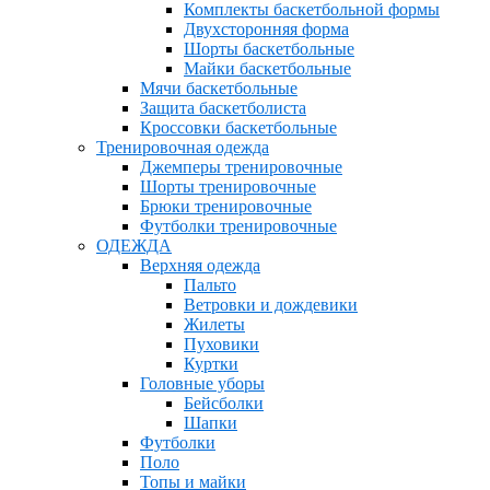
Комплекты баскетбольной формы
Двухсторонняя форма
Шорты баскетбольные
Майки баскетбольные
Мячи баскетбольные
Защита баскетболиста
Кроссовки баскетбольные
Тренировочная одежда
Джемперы тренировочные
Шорты тренировочные
Брюки тренировочные
Футболки тренировочные
ОДЕЖДА
Верхняя одежда
Пальто
Ветровки и дождевики
Жилеты
Пуховики
Куртки
Головные уборы
Бейсболки
Шапки
Футболки
Поло
Топы и майки