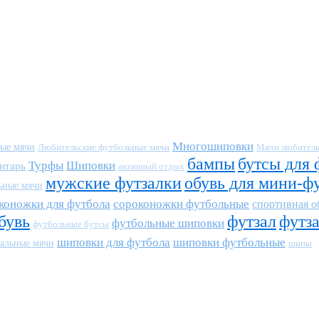
Многошиповки
ные мячи
Любительские футбольные мячи
Мячи любитель
бампы
бутсы для 
Турфы
Шиповки
нтарь
активный отдых
мужские футзалки
обувь для мини-ф
ьные мячи
коножки для футбола
сороконожки футбольные
спортивная о
бувь
футзал
футз
футбольные шиповки
футбольные бутсы
шиповки для футбола
шиповки футбольные
альные мячи
шипы