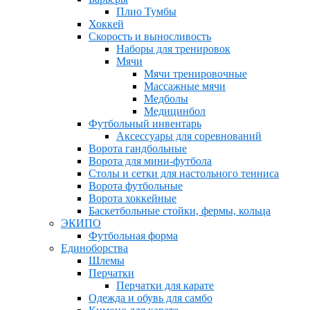
Плио Тумбы
Хоккей
Скорость и выносливость
Наборы для тренировок
Мячи
Мячи тренировочные
Массажные мячи
Медболы
Медицинбол
Футбольный инвентарь
Аксессуары для соревнований
Ворота гандбольные
Ворота для мини-футбола
Столы и сетки для настольного тенниса
Ворота футбольные
Ворота хоккейные
Баскетбольные стойки, фермы, кольца
ЭКИПО
Футбольная форма
Единоборства
Шлемы
Перчатки
Перчатки для карате
Одежда и обувь для самбо