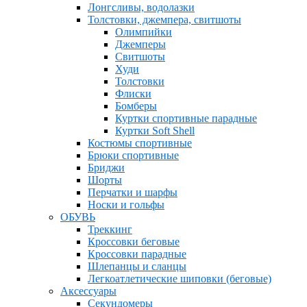
Лонгсливы, водолазки
Толстовки, джемпера, свитшоты
Олимпийки
Джемперы
Свитшоты
Худи
Толстовки
Флиски
Бомберы
Куртки спортивные парадные
Куртки Soft Shell
Костюмы спортивные
Брюки спортивные
Бриджи
Шорты
Перчатки и шарфы
Носки и гольфы
ОБУВЬ
Треккинг
Кроссовки беговые
Кроссовки парадные
Шлепанцы и сланцы
Легкоатлетические шиповки (беговые)
Аксессуары
Секундомеры