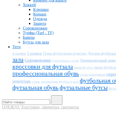
Кимоно для карате
Хоккей
Клюшки
Коньки
Одежда
Защита
Сороконожки
Турфы (Turf - TF)
Бампы
Бутсы для зала
Теги
5 размер
Детские футболь
4 размер
Гетры футбольные мужские
зала
Сороконожки
Тренировочный инве
Спортивные сетки
кроссовки для футзала
мини-футбол
мини-футбол
профессиональная обувь
соро
сетка спортивная
футбольная о
инвентарь
тренировки
футбол в зале
стиль
футзальная обувь
футзальные бутсы
футз
ОДЕЖДА
Толстовки, джемпера, свитшоты