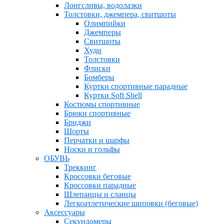
Лонгсливы, водолазки
Толстовки, джемпера, свитшоты
Олимпийки
Джемперы
Свитшоты
Худи
Толстовки
Флиски
Бомберы
Куртки спортивные парадные
Куртки Soft Shell
Костюмы спортивные
Брюки спортивные
Бриджи
Шорты
Перчатки и шарфы
Носки и гольфы
ОБУВЬ
Треккинг
Кроссовки беговые
Кроссовки парадные
Шлепанцы и сланцы
Легкоатлетические шиповки (беговые)
Аксессуары
Секундомеры