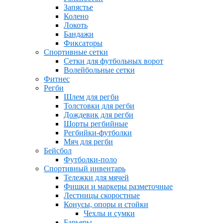
Запястье
Колено
Локоть
Бандажи
Фиксаторы
Спортивные сетки
Сетки для футбольных ворот
Волейбольные сетки
Фитнес
Регби
Шлем для регби
Толстовки для регби
Дождевик для регби
Шорты регбийные
Регбийки-футболки
Мяч для регби
Бейсбол
Футболки-поло
Спортивный инвентарь
Тележки для мячей
Фишки и маркеры разметочные
Лестницы скоростные
Конусы, опоры и стойки
Чехлы и сумки
Барьеры