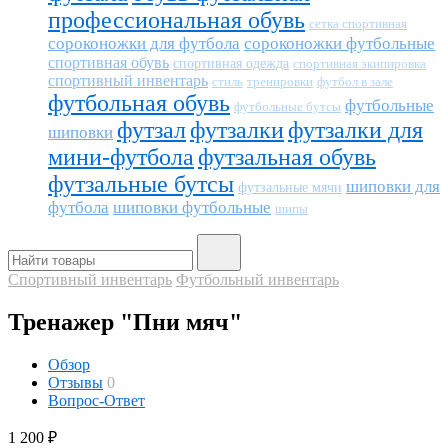
профессиональная обувь
сетка спортивная
сороконожки для футбола
сороконожки футбольные
спортивная обувь
спортивная одежда
спортивная экипировка
спортивный инвентарь
тренировки
футбол в зале
стиль
футбольная обувь
футбольные
футбольные бутсы
футзал
футзалки
футзалки для
шиповки
мини-футбола
футзальная обувь
футзальные бутсы
шиповки для
футзальные мячи
футбола
шиповки футбольные
шипы
Спортивный инвентарь
Футбольный инвентарь
Тренажер "Пни мяч"
Обзор
Отзывы
0
Вопрос-Ответ
1 200
₽