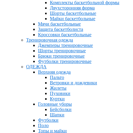
Комплекты баскетбольной формы
Двухсторонняя форма
Шорты баскетбольные
Майки баскетбольные
Мячи баскетбольные
Защита баскетболиста
Кроссовки баскетбольные
Тренировочная одежда
Джемперы тренировочные
Шорты тренировочные
Брюки тренировочные
Футболки тренировочные
ОДЕЖДА
Верхняя одежда
Пальто
Ветровки и дождевики
Жилеты
Пуховики
Куртки
Головные уборы
Бейсболки
Шапки
Футболки
Поло
Топы и майки