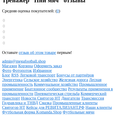
Тренажер "Пни мяч" отзывы
Средняя оценка покупателей: (
0
)
0
0
0
0
0
Оставьте
отзыв об этом товаре
первым!
admin@megafootball.shop
Магазин
Корзина
Оформить заказ
Фото
Фотопоток
Избранное
Блог
RSS
Легковой транспорт
Бонусы от партнёров
Энергетика
Сельское хозяйство
Железная дорога
Лесная
промышленность
Коммунальное хозяйство
Промышленное
применение
Биатлонное сообщество
Результаты применения в
промышленности
Пневматическая стрельба
Коммерческий
транспорт
Новости Святогор НТ
Двигатели
Трансмиссия
Гидравлика и ТНВД
Смазка
Промышленные клиенты
Святогор НТ
Кейсы для РЕВИТАЛИЗАНТ.РФ
Наши клиенты
Футбольная форма Komanda.Shop
Футбольные мячи