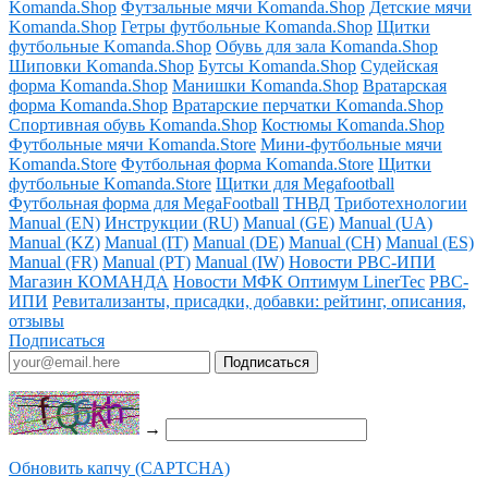
Komanda.Shop
Футзальные мячи Komanda.Shop
Детские мячи
Komanda.Shop
Гетры футбольные Komanda.Shop
Щитки
футбольные Komanda.Shop
Обувь для зала Komanda.Shop
Шиповки Komanda.Shop
Бутсы Komanda.Shop
Судейская
форма Komanda.Shop
Манишки Komanda.Shop
Вратарская
форма Komanda.Shop
Вратарские перчатки Komanda.Shop
Спортивная обувь Komanda.Shop
Костюмы Komanda.Shop
Футбольные мячи Komanda.Store
Мини-футбольные мячи
Komanda.Store
Футбольная форма Komanda.Store
Щитки
футбольные Komanda.Store
Щитки для Megafootball
Футбольная форма для MegaFootball
ТНВД
Триботехнологии
Manual (EN)
Инструкции (RU)
Manual (GE)
Manual (UA)
Manual (KZ)
Manual (IT)
Manual (DE)
Manual (CH)
Manual (ES)
Manual (FR)
Manual (PT)
Manual (IW)
Новости РВС-ИПИ
Магазин КОМАНДА
Новости МФК Оптимум LinerTec
РВС-
ИПИ
Ревитализанты, присадки, добавки: рейтинг, описания,
отзывы
Подписаться
→
Обновить капчу (CAPTCHA)