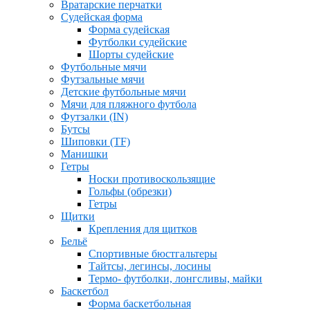
Вратарские перчатки
Судейская форма
Форма судейская
Футболки судейские
Шорты судейские
Футбольные мячи
Футзальные мячи
Детские футбольные мячи
Мячи для пляжного футбола
Футзалки (IN)
Бутсы
Шиповки (TF)
Манишки
Гетры
Носки противоскользящие
Гольфы (обрезки)
Гетры
Щитки
Крепления для щитков
Бельё
Спортивные бюстгальтеры
Тайтсы, легинсы, лосины
Термо- футболки, лонгсливы, майки
Баскетбол
Форма баскетбольная