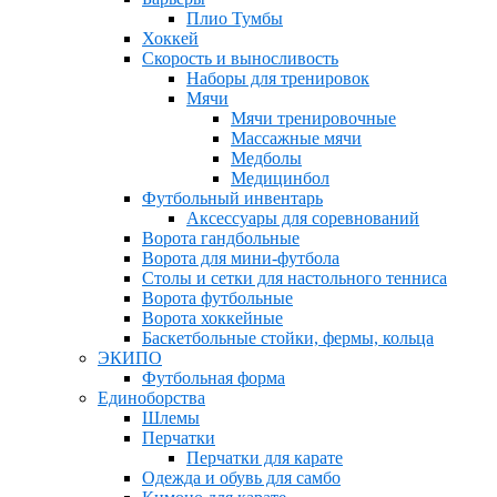
Плио Тумбы
Хоккей
Скорость и выносливость
Наборы для тренировок
Мячи
Мячи тренировочные
Массажные мячи
Медболы
Медицинбол
Футбольный инвентарь
Аксессуары для соревнований
Ворота гандбольные
Ворота для мини-футбола
Столы и сетки для настольного тенниса
Ворота футбольные
Ворота хоккейные
Баскетбольные стойки, фермы, кольца
ЭКИПО
Футбольная форма
Единоборства
Шлемы
Перчатки
Перчатки для карате
Одежда и обувь для самбо