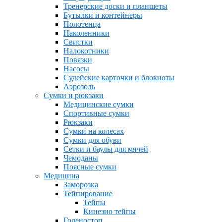
Тренерские доски и планшеты
Бутылки и контейнеры
Полотенца
Наколенники
Свистки
Налокотники
Повязки
Насосы
Судейские карточки и блокноты
Аэрозоль
Сумки и рюкзаки
Медицинские сумки
Спортивные сумки
Рюкзаки
Сумки на колесах
Сумки для обуви
Сетки и баулы для мячей
Чемоданы
Поясные сумки
Медицина
Заморозка
Тейпирование
Тейпы
Кинезио тейпы
Голеностоп