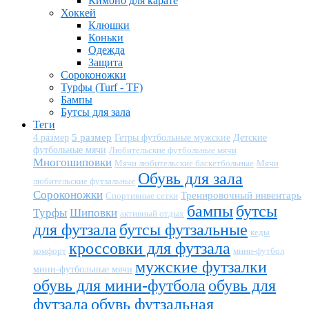
Кимоно для карате
Хоккей
Клюшки
Коньки
Одежда
Защита
Сороконожки
Турфы (Turf - TF)
Бампы
Бутсы для зала
Теги
5 размер
Детские
4 размер
Гетры футбольные мужские
футбольные мячи
Любительские футбольные мячи
Многошиповки
Мячи любительские баскетбольные
Мячи
Обувь для зала
любительские футзальные
Сороконожки
Тренировочный инвентарь
Спортивные сетки
бампы
бутсы
Турфы
Шиповки
активный отдых
для футзала
бутсы футзальные
кеды
кроссовки для футзала
комфорт
мини-футбол
мужские футзалки
мини-футбольные мячи
обувь для мини-футбола
обувь для
футзала
обувь футзальная