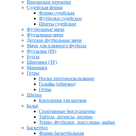
Вратарские перчатки
Судейская форма
Форма судейская
Футболки судейские
Шорты судейские
Футбольные мячи
Футзальные мячи
Детские футбольные мячи
Мячи для пляжного футбола
Футзалки (IN)
Бутсы
Шиповки (TF)
Манишки
Гетры
Носки противоскользящие
Гольфы (обрезки)
Гетры
Щитки
Крепления для щитков
Бельё
Спортивные бюстгальтеры
Тайтсы, легинсы, лосины
Термо- футболки, лонгсливы, майки
Баскетбол
Форма баскетбольная