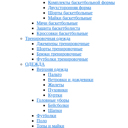
Комплекты баскетбольной формы
Двухсторонняя форма
Шорты баскетбольные
Майки баскетбольные
Мячи баскетбольные
Защита баскетболиста
Кроссовки баскетбольные
Тренировочная одежда
Джемперы тренировочные
Шорты тренировочные
Брюки тренировочные
Футболки тренировочные
ОДЕЖДА
Верхняя одежда
Пальто
Ветровки и дождевики
Жилеты
Пуховики
Куртки
Головные уборы
Бейсболки
Шапки
Футболки
Поло
Топы и майки