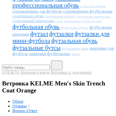
профессиональная обувь
сетка спортивная
сороконожки для футбола
сороконожки футбольные
спортивная обувь
спортивная одежда
спортивная экипировка
спортивный инвентарь
тренировки
футбол в зале
стиль
футбольная обувь
футбольные
футбольные бутсы
футзал
футзалки
футзалки для
шиповки
мини-футбола
футзальная обувь
футзальные бутсы
шиповки для
футзальные мячи
футбола
шиповки футбольные
шипы
ОДЕЖДА
Верхняя одежда
Ветровки и дождевики
Ветровка KELME Men's Skin Trench
Coat Orange
Обзор
Отзывы
0
Вопрос-Ответ