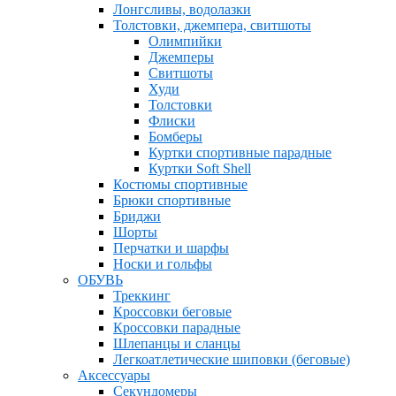
Лонгсливы, водолазки
Толстовки, джемпера, свитшоты
Олимпийки
Джемперы
Свитшоты
Худи
Толстовки
Флиски
Бомберы
Куртки спортивные парадные
Куртки Soft Shell
Костюмы спортивные
Брюки спортивные
Бриджи
Шорты
Перчатки и шарфы
Носки и гольфы
ОБУВЬ
Треккинг
Кроссовки беговые
Кроссовки парадные
Шлепанцы и сланцы
Легкоатлетические шиповки (беговые)
Аксессуары
Секундомеры