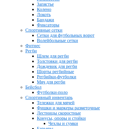
Запястье
Колено
Локоть
Бандажи
Фиксаторы
Спортивные сетки
Сетки для футбольных ворот
Волейбольные сетки
Фитнес
Регби
Шлем для регби
Толстовки для регби
Дождевик для регби
Шорты регбийные
Регбийки-футболки
Мяч для регби
Бейсбол
Футболки-поло
Спортивный инвентарь
Тележки для мячей
Фишки и маркеры разметочные
Лестницы скоростные
Конусы, опоры и стойки
Чехлы и сумки
Барьеры