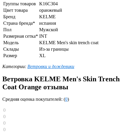
Группы товаров
K16C304
Цвет товара
оранжевый
Бренд
KELME
Страна бренда*
испания
Пол
Мужской
Размерная сетка*
INT
Модель
KELME Men's skin trench coat
Склады
Из-за границы
Размер
XL
Категории:
Ветровки и дождевики
Ветровка KELME Men's Skin Trench
Coat Orange отзывы
Средняя оценка покупателей: (
0
)
0
0
0
0