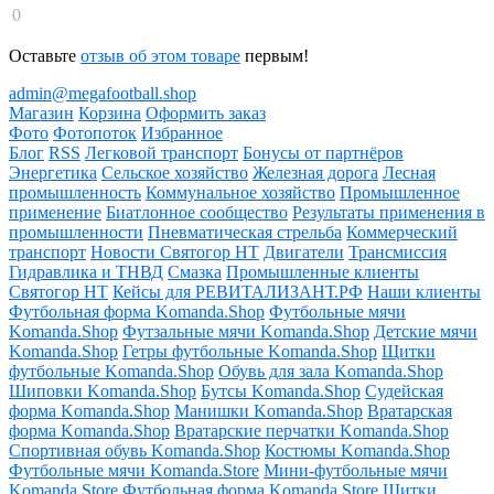
0
Оставьте
отзыв об этом товаре
первым!
admin@megafootball.shop
Магазин
Корзина
Оформить заказ
Фото
Фотопоток
Избранное
Блог
RSS
Легковой транспорт
Бонусы от партнёров
Энергетика
Сельское хозяйство
Железная дорога
Лесная
промышленность
Коммунальное хозяйство
Промышленное
применение
Биатлонное сообщество
Результаты применения в
промышленности
Пневматическая стрельба
Коммерческий
транспорт
Новости Святогор НТ
Двигатели
Трансмиссия
Гидравлика и ТНВД
Смазка
Промышленные клиенты
Святогор НТ
Кейсы для РЕВИТАЛИЗАНТ.РФ
Наши клиенты
Футбольная форма Komanda.Shop
Футбольные мячи
Komanda.Shop
Футзальные мячи Komanda.Shop
Детские мячи
Komanda.Shop
Гетры футбольные Komanda.Shop
Щитки
футбольные Komanda.Shop
Обувь для зала Komanda.Shop
Шиповки Komanda.Shop
Бутсы Komanda.Shop
Судейская
форма Komanda.Shop
Манишки Komanda.Shop
Вратарская
форма Komanda.Shop
Вратарские перчатки Komanda.Shop
Спортивная обувь Komanda.Shop
Костюмы Komanda.Shop
Футбольные мячи Komanda.Store
Мини-футбольные мячи
Komanda.Store
Футбольная форма Komanda.Store
Щитки