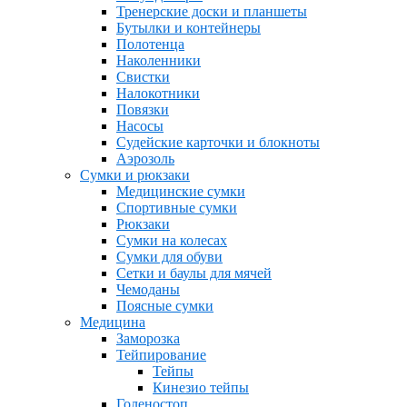
Тренерские доски и планшеты
Бутылки и контейнеры
Полотенца
Наколенники
Свистки
Налокотники
Повязки
Насосы
Судейские карточки и блокноты
Аэрозоль
Сумки и рюкзаки
Медицинские сумки
Спортивные сумки
Рюкзаки
Сумки на колесах
Сумки для обуви
Сетки и баулы для мячей
Чемоданы
Поясные сумки
Медицина
Заморозка
Тейпирование
Тейпы
Кинезио тейпы
Голеностоп