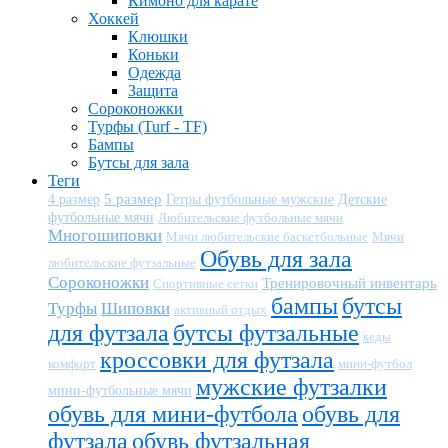
Кимоно для карате
Хоккей
Клюшки
Коньки
Одежда
Защита
Сороконожки
Турфы (Turf - TF)
Бампы
Бутсы для зала
Теги
5 размер
Детские
4 размер
Гетры футбольные мужские
футбольные мячи
Любительские футбольные мячи
Многошиповки
Мячи любительские баскетбольные
Мячи
Обувь для зала
любительские футзальные
Сороконожки
Тренировочный инвентарь
Спортивные сетки
бампы
бутсы
Турфы
Шиповки
активный отдых
для футзала
бутсы футзальные
кеды
кроссовки для футзала
комфорт
мини-футбол
мужские футзалки
мини-футбольные мячи
обувь для мини-футбола
обувь для
футзала
обувь футзальная