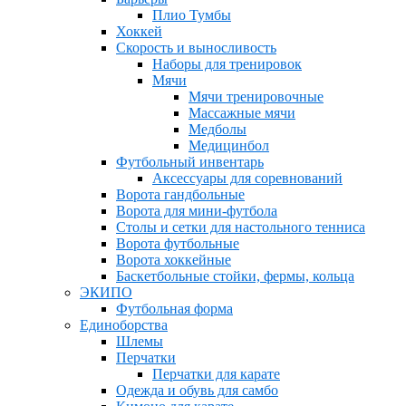
Плио Тумбы
Хоккей
Скорость и выносливость
Наборы для тренировок
Мячи
Мячи тренировочные
Массажные мячи
Медболы
Медицинбол
Футбольный инвентарь
Аксессуары для соревнований
Ворота гандбольные
Ворота для мини-футбола
Столы и сетки для настольного тенниса
Ворота футбольные
Ворота хоккейные
Баскетбольные стойки, фермы, кольца
ЭКИПО
Футбольная форма
Единоборства
Шлемы
Перчатки
Перчатки для карате
Одежда и обувь для самбо