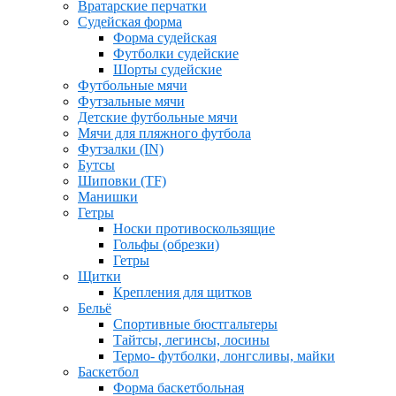
Вратарские перчатки
Судейская форма
Форма судейская
Футболки судейские
Шорты судейские
Футбольные мячи
Футзальные мячи
Детские футбольные мячи
Мячи для пляжного футбола
Футзалки (IN)
Бутсы
Шиповки (TF)
Манишки
Гетры
Носки противоскользящие
Гольфы (обрезки)
Гетры
Щитки
Крепления для щитков
Бельё
Спортивные бюстгальтеры
Тайтсы, легинсы, лосины
Термо- футболки, лонгсливы, майки
Баскетбол
Форма баскетбольная