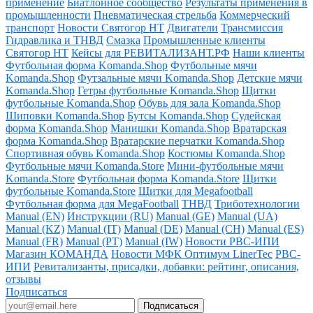
применение
Биатлонное сообщество
Результаты применения в
промышленности
Пневматическая стрельба
Коммерческий
транспорт
Новости Святогор НТ
Двигатели
Трансмиссия
Гидравлика и ТНВД
Смазка
Промышленные клиенты
Святогор НТ
Кейсы для РЕВИТАЛИЗАНТ.РФ
Наши клиенты
Футбольная форма Komanda.Shop
Футбольные мячи
Komanda.Shop
Футзальные мячи Komanda.Shop
Детские мячи
Komanda.Shop
Гетры футбольные Komanda.Shop
Щитки
футбольные Komanda.Shop
Обувь для зала Komanda.Shop
Шиповки Komanda.Shop
Бутсы Komanda.Shop
Судейская
форма Komanda.Shop
Манишки Komanda.Shop
Вратарская
форма Komanda.Shop
Вратарские перчатки Komanda.Shop
Спортивная обувь Komanda.Shop
Костюмы Komanda.Shop
Футбольные мячи Komanda.Store
Мини-футбольные мячи
Komanda.Store
Футбольная форма Komanda.Store
Щитки
футбольные Komanda.Store
Щитки для Megafootball
Футбольная форма для MegaFootball
ТНВД
Триботехнологии
Manual (EN)
Инструкции (RU)
Manual (GE)
Manual (UA)
Manual (KZ)
Manual (IT)
Manual (DE)
Manual (CH)
Manual (ES)
Manual (FR)
Manual (PT)
Manual (IW)
Новости РВС-ИПИ
Магазин КОМАНДА
Новости МФК Оптимум LinerTec
РВС-
ИПИ
Ревитализанты, присадки, добавки: рейтинг, описания,
отзывы
Подписаться