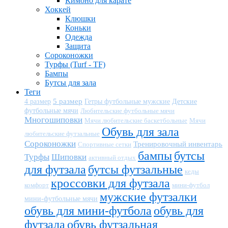
Кимоно для карате
Хоккей
Клюшки
Коньки
Одежда
Защита
Сороконожки
Турфы (Turf - TF)
Бампы
Бутсы для зала
Теги
5 размер
Детские
4 размер
Гетры футбольные мужские
футбольные мячи
Любительские футбольные мячи
Многошиповки
Мячи любительские баскетбольные
Мячи
Обувь для зала
любительские футзальные
Сороконожки
Тренировочный инвентарь
Спортивные сетки
бампы
бутсы
Турфы
Шиповки
активный отдых
для футзала
бутсы футзальные
кеды
кроссовки для футзала
комфорт
мини-футбол
мужские футзалки
мини-футбольные мячи
обувь для мини-футбола
обувь для
футзала
обувь футзальная