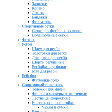
Запястье
Колено
Локоть
Бандажи
Фиксаторы
Спортивные сетки
Сетки для футбольных ворот
Волейбольные сетки
Фитнес
Регби
Шлем для регби
Толстовки для регби
Дождевик для регби
Шорты регбийные
Регбийки-футболки
Мяч для регби
Бейсбол
Футболки-поло
Спортивный инвентарь
Тележки для мячей
Фишки и маркеры разметочные
Лестницы скоростные
Конусы, опоры и стойки
Чехлы и сумки
Барьеры