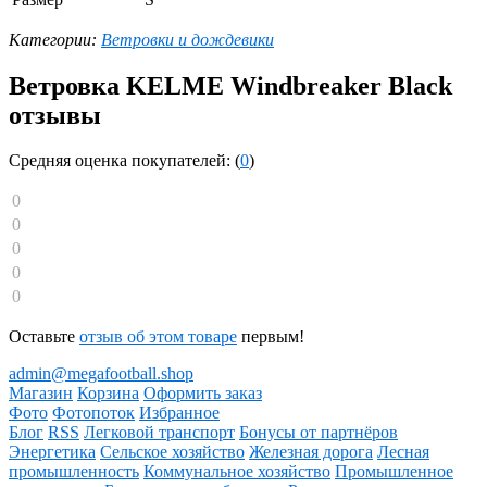
Категории:
Ветровки и дождевики
Ветровка KELME Windbreaker Black
отзывы
Средняя оценка покупателей: (
0
)
0
0
0
0
0
Оставьте
отзыв об этом товаре
первым!
admin@megafootball.shop
Магазин
Корзина
Оформить заказ
Фото
Фотопоток
Избранное
Блог
RSS
Легковой транспорт
Бонусы от партнёров
Энергетика
Сельское хозяйство
Железная дорога
Лесная
промышленность
Коммунальное хозяйство
Промышленное