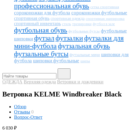
профессиональная обувь
сетка спортивная
сороконожки для футбола
сороконожки футбольные
спортивная обувь
спортивная одежда
спортивная экипировка
спортивный инвентарь
тренировки
футбол в зале
стиль
футбольная обувь
футбольные
футбольные бутсы
футзал
футзалки
футзалки для
шиповки
мини-футбола
футзальная обувь
футзальные бутсы
шиповки для
футзальные мячи
футбола
шиповки футбольные
шипы
ОДЕЖДА
Верхняя одежда
Ветровки и дождевики
Ветровка KELME Windbreaker Black
Обзор
Отзывы
0
Вопрос-Ответ
6 030
₽