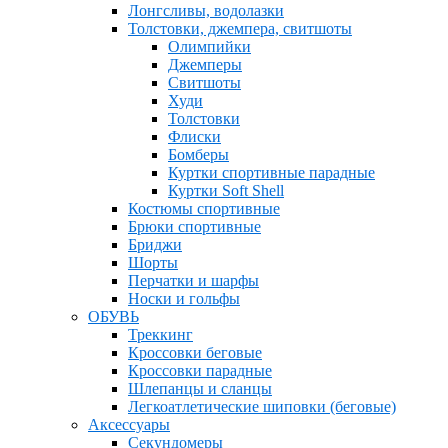
Лонгсливы, водолазки
Толстовки, джемпера, свитшоты
Олимпийки
Джемперы
Свитшоты
Худи
Толстовки
Флиски
Бомберы
Куртки спортивные парадные
Куртки Soft Shell
Костюмы спортивные
Брюки спортивные
Бриджи
Шорты
Перчатки и шарфы
Носки и гольфы
ОБУВЬ
Треккинг
Кроссовки беговые
Кроссовки парадные
Шлепанцы и сланцы
Легкоатлетические шиповки (беговые)
Аксессуары
Секундомеры