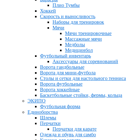
Плио Тумбы
Хоккей
Скорость и выносливость
Наборы для тренировок
Мячи
Мячи тренировочные
Массажные мячи
Медболы
Медицинбол
Футбольный инвентарь
Аксессуары для соревнований
Ворота гандбольные
Ворота для мини-футбола
Столы и сетки для настольного тенниса
Ворота футбольные
Ворота хоккейные
Баскетбольные стойки, фермы, кольца
ЭКИПО
Футбольная форма
Единоборства
Шлемы
Перчатки
Перчатки для карате
Одежда и обувь для самбо