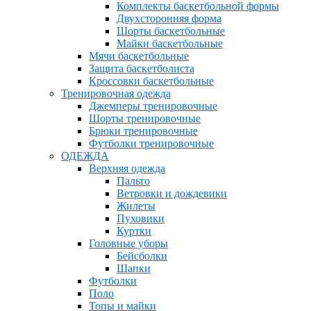
Комплекты баскетбольной формы
Двухсторонняя форма
Шорты баскетбольные
Майки баскетбольные
Мячи баскетбольные
Защита баскетболиста
Кроссовки баскетбольные
Тренировочная одежда
Джемперы тренировочные
Шорты тренировочные
Брюки тренировочные
Футболки тренировочные
ОДЕЖДА
Верхняя одежда
Пальто
Ветровки и дождевики
Жилеты
Пуховики
Куртки
Головные уборы
Бейсболки
Шапки
Футболки
Поло
Топы и майки