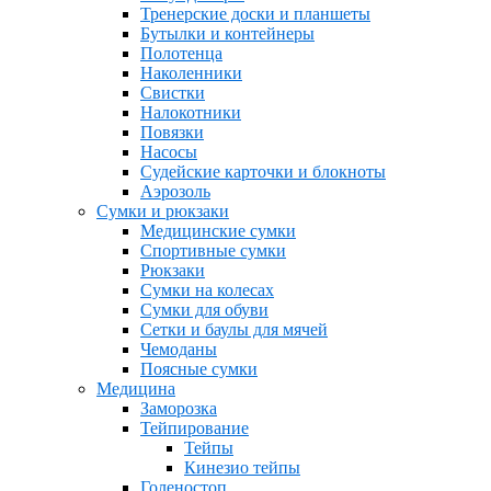
Тренерские доски и планшеты
Бутылки и контейнеры
Полотенца
Наколенники
Свистки
Налокотники
Повязки
Насосы
Судейские карточки и блокноты
Аэрозоль
Сумки и рюкзаки
Медицинские сумки
Спортивные сумки
Рюкзаки
Сумки на колесах
Сумки для обуви
Сетки и баулы для мячей
Чемоданы
Поясные сумки
Медицина
Заморозка
Тейпирование
Тейпы
Кинезио тейпы
Голеностоп