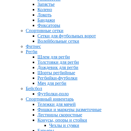
Запястье
Колено
Локоть
Бандажи
Фиксаторы
Спортивные сетки
Сетки для футбольных ворот
Волейбольные сетки
Фитнес
Регби
Шлем для регби
Толстовки для регби
Дождевик для регби
Шорты регбийные
Регбийки-футболки
Мяч для регби
Бейсбол
Футболки-поло
Спортивный инвентарь
Тележки для мячей
Фишки и маркеры разметочные
Лестницы скоростные
Конусы, опоры и стойки
Чехлы и сумки
Барьеры