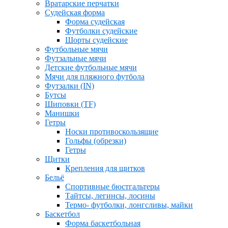
Вратарские перчатки
Судейская форма
Форма судейская
Футболки судейские
Шорты судейские
Футбольные мячи
Футзальные мячи
Детские футбольные мячи
Мячи для пляжного футбола
Футзалки (IN)
Бутсы
Шиповки (TF)
Манишки
Гетры
Носки противоскользящие
Гольфы (обрезки)
Гетры
Щитки
Крепления для щитков
Бельё
Спортивные бюстгальтеры
Тайтсы, легинсы, лосины
Термо- футболки, лонгсливы, майки
Баскетбол
Форма баскетбольная