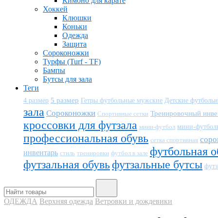
Кимоно для карате
Хоккей
Клюшки
Коньки
Одежда
Защита
Сороконожки
Турфы (Turf - TF)
Бампы
Бутсы для зала
Теги
5 размер
Детские футболь
4 размер
Гетры футбольные мужские
зала
Сороконожки
Тренировочный инве
Спортивные сетки
кроссовки для футзала
мини-футбол
мини-футбол
профессиональная обувь
соро
сетка спортивная
футбольная о
инвентарь
тренировки
футбол в зале
стиль
футзальная обувь
футзальные бутсы
футз
ОДЕЖДА
Верхняя одежда
Ветровки и дождевики