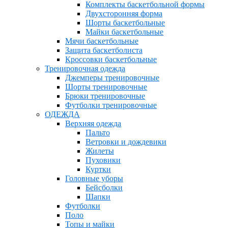
Комплекты баскетбольной формы
Двухсторонняя форма
Шорты баскетбольные
Майки баскетбольные
Мячи баскетбольные
Защита баскетболиста
Кроссовки баскетбольные
Тренировочная одежда
Джемперы тренировочные
Шорты тренировочные
Брюки тренировочные
Футболки тренировочные
ОДЕЖДА
Верхняя одежда
Пальто
Ветровки и дождевики
Жилеты
Пуховики
Куртки
Головные уборы
Бейсболки
Шапки
Футболки
Поло
Топы и майки