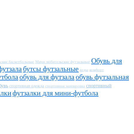
Обувь для
ские баскетбольные
Мячи любительские футзальные
футзала
бутсы футзальные
кеды
комфорт
утбола
обувь для футзала
обувь футзальная
бувь
спортивный
спортивная одежда
спортивная экипировка
алки
футзалки для мини-футбола