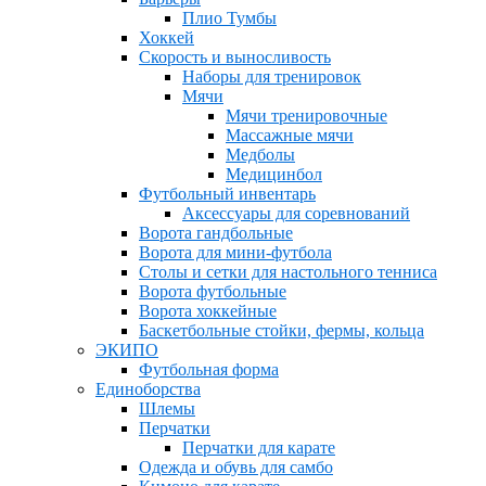
Плио Тумбы
Хоккей
Скорость и выносливость
Наборы для тренировок
Мячи
Мячи тренировочные
Массажные мячи
Медболы
Медицинбол
Футбольный инвентарь
Аксессуары для соревнований
Ворота гандбольные
Ворота для мини-футбола
Столы и сетки для настольного тенниса
Ворота футбольные
Ворота хоккейные
Баскетбольные стойки, фермы, кольца
ЭКИПО
Футбольная форма
Единоборства
Шлемы
Перчатки
Перчатки для карате
Одежда и обувь для самбо