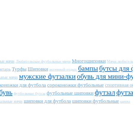
Многошиповки
ные мячи
Любительские футбольные мячи
Мячи любитель
бампы
бутсы для 
Турфы
Шиповки
нтарь
активный отдых
мужские футзалки
обувь для мини-ф
ьные мячи
коножки для футбола
сороконожки футбольные
спортивная о
бувь
футзал
футз
футбольные шиповки
футбольные бутсы
шиповки для футбола
шиповки футбольные
альные мячи
шипы