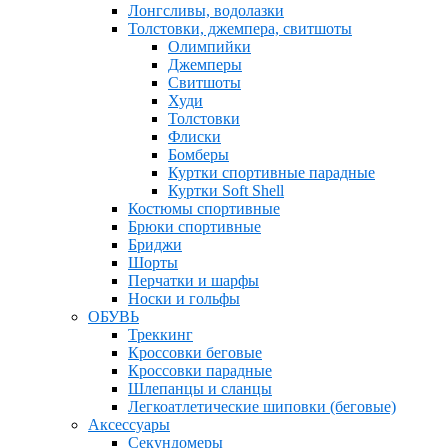
Лонгсливы, водолазки
Толстовки, джемпера, свитшоты
Олимпийки
Джемперы
Свитшоты
Худи
Толстовки
Флиски
Бомберы
Куртки спортивные парадные
Куртки Soft Shell
Костюмы спортивные
Брюки спортивные
Бриджи
Шорты
Перчатки и шарфы
Носки и гольфы
ОБУВЬ
Треккинг
Кроссовки беговые
Кроссовки парадные
Шлепанцы и сланцы
Легкоатлетические шиповки (беговые)
Аксессуары
Секундомеры