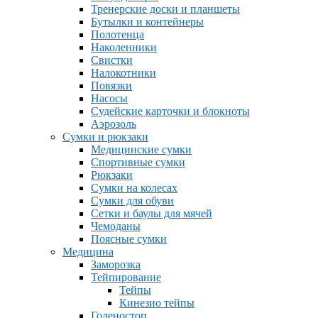
Тренерские доски и планшеты
Бутылки и контейнеры
Полотенца
Наколенники
Свистки
Налокотники
Повязки
Насосы
Судейские карточки и блокноты
Аэрозоль
Сумки и рюкзаки
Медицинские сумки
Спортивные сумки
Рюкзаки
Сумки на колесах
Сумки для обуви
Сетки и баулы для мячей
Чемоданы
Поясные сумки
Медицина
Заморозка
Тейпирование
Тейпы
Кинезио тейпы
Голеностоп