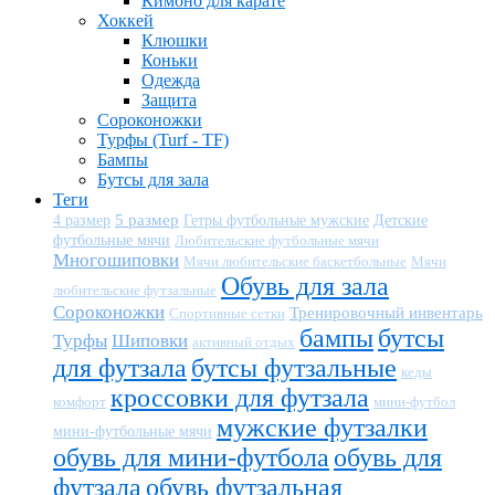
Кимоно для карате
Хоккей
Клюшки
Коньки
Одежда
Защита
Сороконожки
Турфы (Turf - TF)
Бампы
Бутсы для зала
Теги
5 размер
Детские
4 размер
Гетры футбольные мужские
футбольные мячи
Любительские футбольные мячи
Многошиповки
Мячи любительские баскетбольные
Мячи
Обувь для зала
любительские футзальные
Сороконожки
Тренировочный инвентарь
Спортивные сетки
бампы
бутсы
Турфы
Шиповки
активный отдых
для футзала
бутсы футзальные
кеды
кроссовки для футзала
комфорт
мини-футбол
мужские футзалки
мини-футбольные мячи
обувь для мини-футбола
обувь для
футзала
обувь футзальная