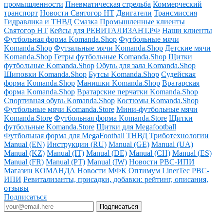
промышленности
Пневматическая стрельба
Коммерческий
транспорт
Новости Святогор НТ
Двигатели
Трансмиссия
Гидравлика и ТНВД
Смазка
Промышленные клиенты
Святогор НТ
Кейсы для РЕВИТАЛИЗАНТ.РФ
Наши клиенты
Футбольная форма Komanda.Shop
Футбольные мячи
Komanda.Shop
Футзальные мячи Komanda.Shop
Детские мячи
Komanda.Shop
Гетры футбольные Komanda.Shop
Щитки
футбольные Komanda.Shop
Обувь для зала Komanda.Shop
Шиповки Komanda.Shop
Бутсы Komanda.Shop
Судейская
форма Komanda.Shop
Манишки Komanda.Shop
Вратарская
форма Komanda.Shop
Вратарские перчатки Komanda.Shop
Спортивная обувь Komanda.Shop
Костюмы Komanda.Shop
Футбольные мячи Komanda.Store
Мини-футбольные мячи
Komanda.Store
Футбольная форма Komanda.Store
Щитки
футбольные Komanda.Store
Щитки для Megafootball
Футбольная форма для MegaFootball
ТНВД
Триботехнологии
Manual (EN)
Инструкции (RU)
Manual (GE)
Manual (UA)
Manual (KZ)
Manual (IT)
Manual (DE)
Manual (CH)
Manual (ES)
Manual (FR)
Manual (PT)
Manual (IW)
Новости РВС-ИПИ
Магазин КОМАНДА
Новости МФК Оптимум LinerTec
РВС-
ИПИ
Ревитализанты, присадки, добавки: рейтинг, описания,
отзывы
Подписаться