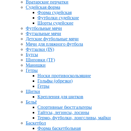
Вратарские перчатки
Судейская форма
Форма судейская
Футболки судейские
Шорты судейские
Футбольные мячи
Футзальные мячи
Детские футбольные мячи
Мячи для пляжного футбола
Футзалки (IN)
Бутсы
Шиповки (TF)
Манишки
Гетры
Носки противоскользящие
Гольфы (обрезки)
Гетры
Щитки
Крепления для щитков
Бельё
Спортивные бюстгальтеры
Тайтсы, легинсы, лосины
Термо- футболки, лонгсливы, майки
Баскетбол
Форма баскетбольная