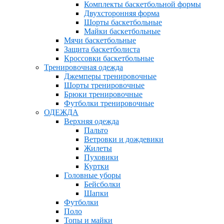
Комплекты баскетбольной формы
Двухсторонняя форма
Шорты баскетбольные
Майки баскетбольные
Мячи баскетбольные
Защита баскетболиста
Кроссовки баскетбольные
Тренировочная одежда
Джемперы тренировочные
Шорты тренировочные
Брюки тренировочные
Футболки тренировочные
ОДЕЖДА
Верхняя одежда
Пальто
Ветровки и дождевики
Жилеты
Пуховики
Куртки
Головные уборы
Бейсболки
Шапки
Футболки
Поло
Топы и майки