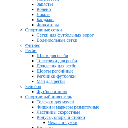
Запястье
Колено
Локоть
Бандажи
Фиксаторы
Спортивные сетки
Сетки для футбольных ворот
Волейбольные сетки
Фитнес
Регби
Шлем для регби
Толстовки для регби
Дождевик для регби
Шорты регбийные
Регбийки-футболки
Мяч для регби
Бейсбол
Футболки-поло
Спортивный инвентарь
Тележки для мячей
Фишки и маркеры разметочные
Лестницы скоростные
Конусы, опоры и стойки
Чехлы и сумки
Барьеры