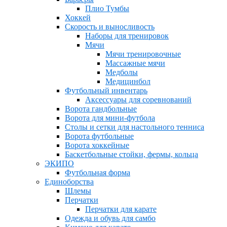
Плио Тумбы
Хоккей
Скорость и выносливость
Наборы для тренировок
Мячи
Мячи тренировочные
Массажные мячи
Медболы
Медицинбол
Футбольный инвентарь
Аксессуары для соревнований
Ворота гандбольные
Ворота для мини-футбола
Столы и сетки для настольного тенниса
Ворота футбольные
Ворота хоккейные
Баскетбольные стойки, фермы, кольца
ЭКИПО
Футбольная форма
Единоборства
Шлемы
Перчатки
Перчатки для карате
Одежда и обувь для самбо