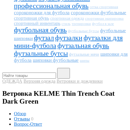
профессиональная обувь
сетка спортивная
сороконожки для футбола
сороконожки футбольные
спортивная обувь
спортивная одежда
спортивная экипировка
спортивный инвентарь
тренировки
футбол в зале
стиль
футбольная обувь
футбольные
футбольные бутсы
футзал
футзалки
футзалки для
шиповки
мини-футбола
футзальная обувь
футзальные бутсы
шиповки для
футзальные мячи
футбола
шиповки футбольные
шипы
ОДЕЖДА
Верхняя одежда
Ветровки и дождевики
Ветровка KELME Thin Trench Coat
Dark Green
Обзор
Отзывы
0
Вопрос-Ответ