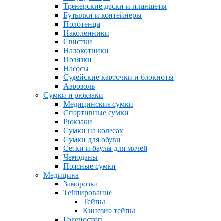
Тренерские доски и планшеты
Бутылки и контейнеры
Полотенца
Наколенники
Свистки
Налокотники
Повязки
Насосы
Судейские карточки и блокноты
Аэрозоль
Сумки и рюкзаки
Медицинские сумки
Спортивные сумки
Рюкзаки
Сумки на колесах
Сумки для обуви
Сетки и баулы для мячей
Чемоданы
Поясные сумки
Медицина
Заморозка
Тейпирование
Тейпы
Кинезио тейпы
Голеностоп