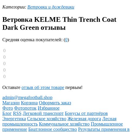
Категории:
Ветровки и дождевики
Ветровка KELME Thin Trench Coat
Dark Green отзывы
Средняя оценка покупателей: (
0
)
0
0
0
0
0
Оставьте
отзыв об этом товаре
первым!
admin@megafootball.shop
Магазин
Корзина
Оформить заказ
Фото
Фотопоток
Избранное
Блог
RSS
Легковой транспорт
Бонусы от партнёров
Энергетика
Сельское хозяйство
Железная дорога
Лесная
промышленность
Коммунальное хозяйство
Промышленное
применение
Биатлонное сообщество
Результаты применения в