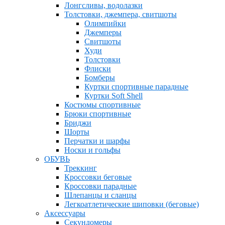
Лонгсливы, водолазки
Толстовки, джемпера, свитшоты
Олимпийки
Джемперы
Свитшоты
Худи
Толстовки
Флиски
Бомберы
Куртки спортивные парадные
Куртки Soft Shell
Костюмы спортивные
Брюки спортивные
Бриджи
Шорты
Перчатки и шарфы
Носки и гольфы
ОБУВЬ
Треккинг
Кроссовки беговые
Кроссовки парадные
Шлепанцы и сланцы
Легкоатлетические шиповки (беговые)
Аксессуары
Секундомеры