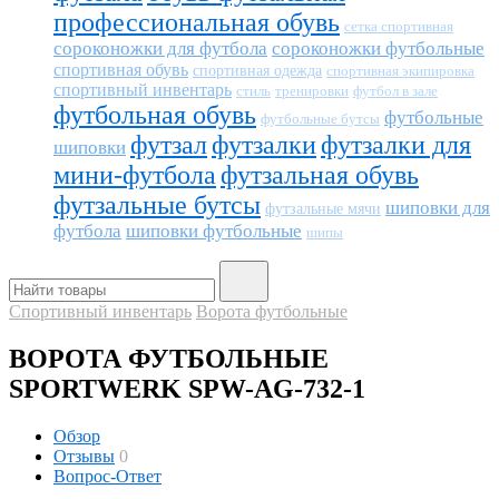
профессиональная обувь
сетка спортивная
сороконожки для футбола
сороконожки футбольные
спортивная обувь
спортивная одежда
спортивная экипировка
спортивный инвентарь
тренировки
футбол в зале
стиль
футбольная обувь
футбольные
футбольные бутсы
футзал
футзалки
футзалки для
шиповки
мини-футбола
футзальная обувь
футзальные бутсы
шиповки для
футзальные мячи
футбола
шиповки футбольные
шипы
Спортивный инвентарь
Ворота футбольные
ВОРОТА ФУТБОЛЬНЫЕ
SPORTWERK SPW-AG-732-1
Обзор
Отзывы
0
Вопрос-Ответ