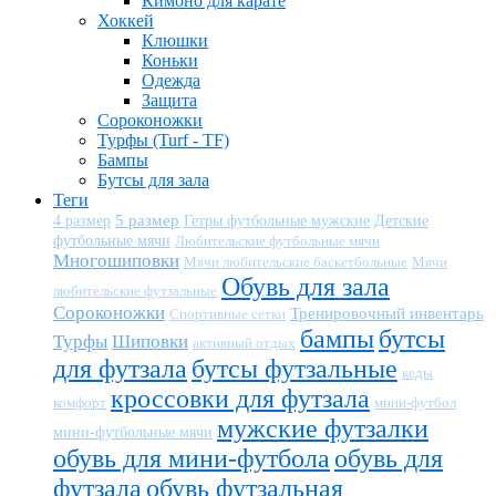
Кимоно для карате
Хоккей
Клюшки
Коньки
Одежда
Защита
Сороконожки
Турфы (Turf - TF)
Бампы
Бутсы для зала
Теги
5 размер
Детские
4 размер
Гетры футбольные мужские
футбольные мячи
Любительские футбольные мячи
Многошиповки
Мячи любительские баскетбольные
Мячи
Обувь для зала
любительские футзальные
Сороконожки
Тренировочный инвентарь
Спортивные сетки
бампы
бутсы
Турфы
Шиповки
активный отдых
для футзала
бутсы футзальные
кеды
кроссовки для футзала
комфорт
мини-футбол
мужские футзалки
мини-футбольные мячи
обувь для мини-футбола
обувь для
футзала
обувь футзальная