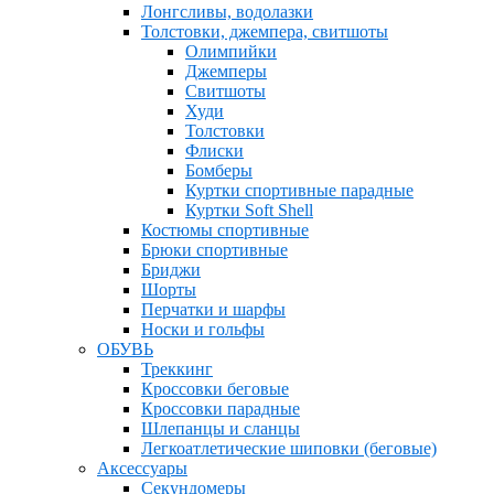
Лонгсливы, водолазки
Толстовки, джемпера, свитшоты
Олимпийки
Джемперы
Свитшоты
Худи
Толстовки
Флиски
Бомберы
Куртки спортивные парадные
Куртки Soft Shell
Костюмы спортивные
Брюки спортивные
Бриджи
Шорты
Перчатки и шарфы
Носки и гольфы
ОБУВЬ
Треккинг
Кроссовки беговые
Кроссовки парадные
Шлепанцы и сланцы
Легкоатлетические шиповки (беговые)
Аксессуары
Секундомеры