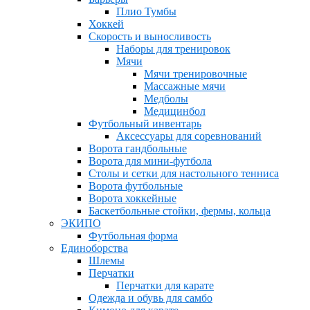
Плио Тумбы
Хоккей
Скорость и выносливость
Наборы для тренировок
Мячи
Мячи тренировочные
Массажные мячи
Медболы
Медицинбол
Футбольный инвентарь
Аксессуары для соревнований
Ворота гандбольные
Ворота для мини-футбола
Столы и сетки для настольного тенниса
Ворота футбольные
Ворота хоккейные
Баскетбольные стойки, фермы, кольца
ЭКИПО
Футбольная форма
Единоборства
Шлемы
Перчатки
Перчатки для карате
Одежда и обувь для самбо