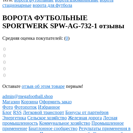
стационарные
ворота для футбола
ВОРОТА ФУТБОЛЬНЫЕ
SPORTWERK SPW-AG-732-1 отзывы
Средняя оценка покупателей: (
0
)
0
0
0
0
0
Оставьте
отзыв об этом товаре
первым!
admin@megafootball.shop
Магазин
Корзина
Оформить заказ
Фото
Фотопоток
Избранное
Блог
RSS
Легковой транспорт
Бонусы от партнёров
Энергетика
Сельское хозяйство
Железная дорога
Лесная
промышленность
Коммунальное хозяйство
Промышленное
применение
Биатлонное сообщество
Результаты применения в