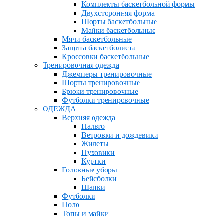
Комплекты баскетбольной формы
Двухсторонняя форма
Шорты баскетбольные
Майки баскетбольные
Мячи баскетбольные
Защита баскетболиста
Кроссовки баскетбольные
Тренировочная одежда
Джемперы тренировочные
Шорты тренировочные
Брюки тренировочные
Футболки тренировочные
ОДЕЖДА
Верхняя одежда
Пальто
Ветровки и дождевики
Жилеты
Пуховики
Куртки
Головные уборы
Бейсболки
Шапки
Футболки
Поло
Топы и майки