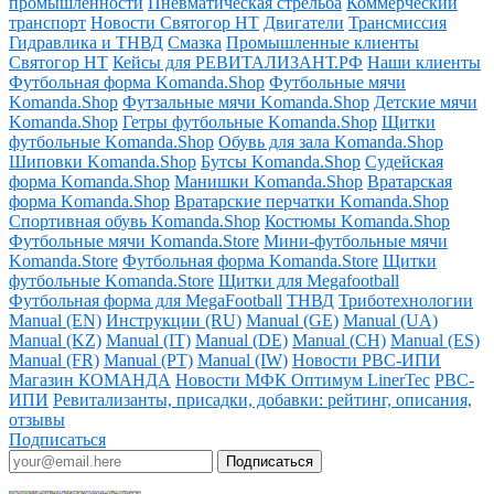
промышленности
Пневматическая стрельба
Коммерческий
транспорт
Новости Святогор НТ
Двигатели
Трансмиссия
Гидравлика и ТНВД
Смазка
Промышленные клиенты
Святогор НТ
Кейсы для РЕВИТАЛИЗАНТ.РФ
Наши клиенты
Футбольная форма Komanda.Shop
Футбольные мячи
Komanda.Shop
Футзальные мячи Komanda.Shop
Детские мячи
Komanda.Shop
Гетры футбольные Komanda.Shop
Щитки
футбольные Komanda.Shop
Обувь для зала Komanda.Shop
Шиповки Komanda.Shop
Бутсы Komanda.Shop
Судейская
форма Komanda.Shop
Манишки Komanda.Shop
Вратарская
форма Komanda.Shop
Вратарские перчатки Komanda.Shop
Спортивная обувь Komanda.Shop
Костюмы Komanda.Shop
Футбольные мячи Komanda.Store
Мини-футбольные мячи
Komanda.Store
Футбольная форма Komanda.Store
Щитки
футбольные Komanda.Store
Щитки для Megafootball
Футбольная форма для MegaFootball
ТНВД
Триботехнологии
Manual (EN)
Инструкции (RU)
Manual (GE)
Manual (UA)
Manual (KZ)
Manual (IT)
Manual (DE)
Manual (CH)
Manual (ES)
Manual (FR)
Manual (PT)
Manual (IW)
Новости РВС-ИПИ
Магазин КОМАНДА
Новости МФК Оптимум LinerTec
РВС-
ИПИ
Ревитализанты, присадки, добавки: рейтинг, описания,
отзывы
Подписаться