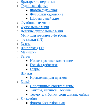
Вратарские перчатки
Судейская форма
Форма судейская
Футболки судейские
Шорты судейские
Футбольные мячи
Футзальные мячи
Детские футбольные мячи
Мячи для пляжного футбола
Футзалки (IN)
Бутсы
Шиповки (TF)
Манишки
Гетры
Носки противоскользящие
Гольфы (обрезки)
Гетры
Щитки
Крепления для щитков
Бельё
Спортивные бюстгальтеры
Тайтсы, легинсы, лосины
Термо- футболки, лонгсливы, майки
Баскетбол
Форма баскетбольная