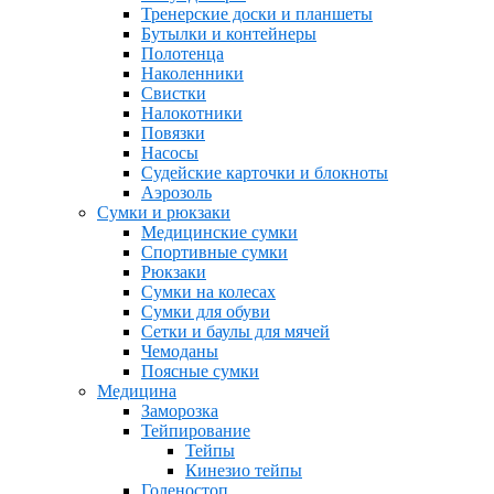
Тренерские доски и планшеты
Бутылки и контейнеры
Полотенца
Наколенники
Свистки
Налокотники
Повязки
Насосы
Судейские карточки и блокноты
Аэрозоль
Сумки и рюкзаки
Медицинские сумки
Спортивные сумки
Рюкзаки
Сумки на колесах
Сумки для обуви
Сетки и баулы для мячей
Чемоданы
Поясные сумки
Медицина
Заморозка
Тейпирование
Тейпы
Кинезио тейпы
Голеностоп