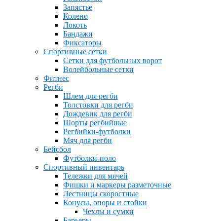
Запястье
Колено
Локоть
Бандажи
Фиксаторы
Спортивные сетки
Сетки для футбольных ворот
Волейбольные сетки
Фитнес
Регби
Шлем для регби
Толстовки для регби
Дождевик для регби
Шорты регбийные
Регбийки-футболки
Мяч для регби
Бейсбол
Футболки-поло
Спортивный инвентарь
Тележки для мячей
Фишки и маркеры разметочные
Лестницы скоростные
Конусы, опоры и стойки
Чехлы и сумки
Барьеры