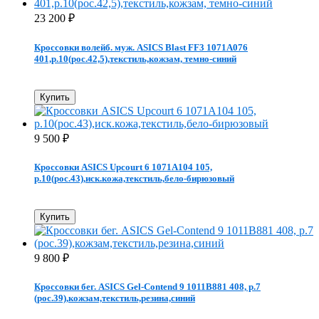
23 200
₽
Кроссовки волейб. муж. ASICS Blast FF3 1071A076
401,р.10(рос.42,5),текстиль,кожзам, темно-синий
Купить
9 500
₽
Кроссовки ASICS Upcourt 6 1071A104 105,
р.10(рос.43),иск.кожа,текстиль,бело-бирюзовый
Купить
9 800
₽
Кроссовки бег. ASICS Gel-Contend 9 1011B881 408, р.7
(рос.39),кожзам,текстиль,резина,синий