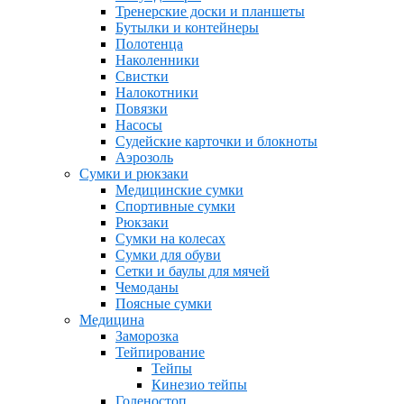
Тренерские доски и планшеты
Бутылки и контейнеры
Полотенца
Наколенники
Свистки
Налокотники
Повязки
Насосы
Судейские карточки и блокноты
Аэрозоль
Сумки и рюкзаки
Медицинские сумки
Спортивные сумки
Рюкзаки
Сумки на колесах
Сумки для обуви
Сетки и баулы для мячей
Чемоданы
Поясные сумки
Медицина
Заморозка
Тейпирование
Тейпы
Кинезио тейпы
Голеностоп