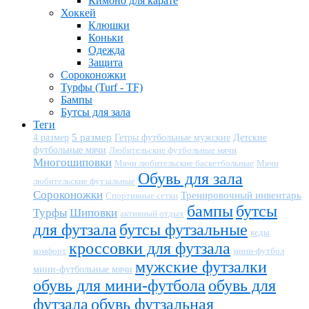
Кимоно для карате
Хоккей
Клюшки
Коньки
Одежда
Защита
Сороконожки
Турфы (Turf - TF)
Бампы
Бутсы для зала
Теги
5 размер
Детские
4 размер
Гетры футбольные мужские
футбольные мячи
Любительские футбольные мячи
Многошиповки
Мячи любительские баскетбольные
Мячи
Обувь для зала
любительские футзальные
Сороконожки
Тренировочный инвентарь
Спортивные сетки
бампы
бутсы
Турфы
Шиповки
активный отдых
для футзала
бутсы футзальные
кеды
кроссовки для футзала
комфорт
мини-футбол
мужские футзалки
мини-футбольные мячи
обувь для мини-футбола
обувь для
футзала
обувь футзальная