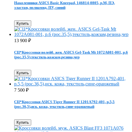
Наколенники ASICS Basic Kneepad, 146814-0805, р.M, ПЭ,
эластан, полиамид, ПУ, синий
Купить
13 900
₽
СЦ*Кроссовки волейб. жен. ASICS Gel-Task Mt 1072A081-001, р.6
(рос.35,5),текстиль,кожзам,резина,чер
Купить
7 500
₽
СЦ*Кроссовки ASICS Tiger Runner II 1201A792-401, р.5,5
(рос.36,5),иск. кожа, текстиль,сине-оранжевый
Купить