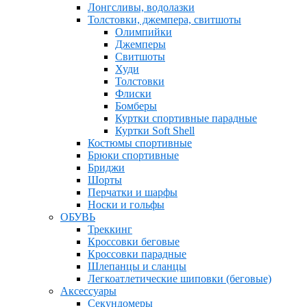
Лонгсливы, водолазки
Толстовки, джемпера, свитшоты
Олимпийки
Джемперы
Свитшоты
Худи
Толстовки
Флиски
Бомберы
Куртки спортивные парадные
Куртки Soft Shell
Костюмы спортивные
Брюки спортивные
Бриджи
Шорты
Перчатки и шарфы
Носки и гольфы
ОБУВЬ
Треккинг
Кроссовки беговые
Кроссовки парадные
Шлепанцы и сланцы
Легкоатлетические шиповки (беговые)
Аксессуары
Секундомеры