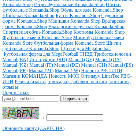
Komanda.Shop
Гетры футбольные Komanda.Shop
Щитки
футбольные Komanda.Shop
Обувь для зала Komanda.Shop
Шиповки Komanda.Shop
Бутсы Komanda.Shop
Судейская
форма Komanda.Shop
Манишки Komanda.Shop
Вратарская
форма Komanda.Shop
Вратарские перчатки Komanda.Shop
Спортивная обувь Komanda.Shop
Костюмы Komanda.Shop
Футбольные мячи Komanda.Store
Мини-футбольные мячи
Komanda.Store
Футбольная форма Komanda.Store
Щитки
футбольные Komanda.Store
Щитки для Megafootball
Футбольная форма для MegaFootball
ТНВД
Триботехнологии
Manual (EN)
Инструкции (RU)
Manual (GE)
Manual (UA)
Manual (KZ)
Manual (IT)
Manual (DE)
Manual (CH)
Manual (ES)
Manual (FR)
Manual (PT)
Manual (IW)
Новости РВС-ИПИ
Магазин КОМАНДА
Новости МФК Оптимум LinerTec
РВС-
ИПИ
Ревитализанты, присадки, добавки: рейтинг, описания,
отзывы
Подписаться
→
Обновить капчу (CAPTCHA)