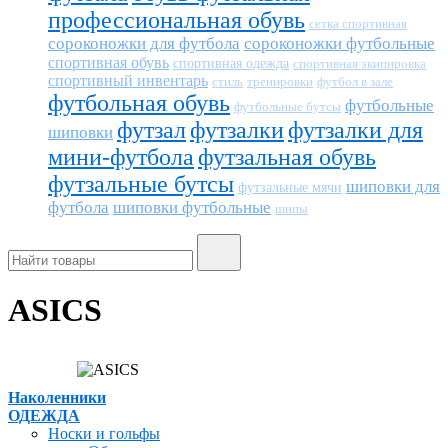
профессиональная обувь
сетка спортивная
сороконожки для футбола
сороконожки футбольные
спортивная обувь
спортивная одежда
спортивная экипировка
спортивный инвентарь
тренировки
футбол в зале
стиль
футбольная обувь
футбольные
футбольные бутсы
футзал
футзалки
футзалки для
шиповки
мини-футбола
футзальная обувь
футзальные бутсы
шиповки для
футзальные мячи
футбола
шиповки футбольные
шипы
ASICS
Наколенники
ОДЕЖДА
Носки и гольфы