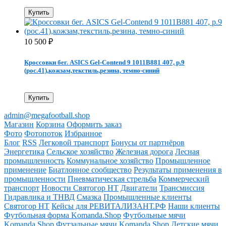
Купить
10 500
₽
Кроссовки бег. ASICS Gel-Contend 9 1011B881 407, р.9
(рос.41),кожзам,текстиль,резина, темно-синий
Купить
admin@megafootball.shop
Магазин
Корзина
Оформить заказ
Фото
Фотопоток
Избранное
Блог
RSS
Легковой транспорт
Бонусы от партнёров
Энергетика
Сельское хозяйство
Железная дорога
Лесная
промышленность
Коммунальное хозяйство
Промышленное
применение
Биатлонное сообщество
Результаты применения в
промышленности
Пневматическая стрельба
Коммерческий
транспорт
Новости Святогор НТ
Двигатели
Трансмиссия
Гидравлика и ТНВД
Смазка
Промышленные клиенты
Святогор НТ
Кейсы для РЕВИТАЛИЗАНТ.РФ
Наши клиенты
Футбольная форма Komanda.Shop
Футбольные мячи
Komanda.Shop
Футзальные мячи Komanda.Shop
Детские мячи