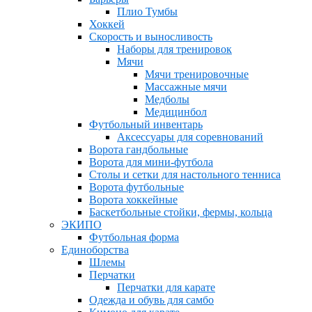
Плио Тумбы
Хоккей
Скорость и выносливость
Наборы для тренировок
Мячи
Мячи тренировочные
Массажные мячи
Медболы
Медицинбол
Футбольный инвентарь
Аксессуары для соревнований
Ворота гандбольные
Ворота для мини-футбола
Столы и сетки для настольного тенниса
Ворота футбольные
Ворота хоккейные
Баскетбольные стойки, фермы, кольца
ЭКИПО
Футбольная форма
Единоборства
Шлемы
Перчатки
Перчатки для карате
Одежда и обувь для самбо