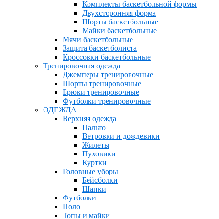
Комплекты баскетбольной формы
Двухсторонняя форма
Шорты баскетбольные
Майки баскетбольные
Мячи баскетбольные
Защита баскетболиста
Кроссовки баскетбольные
Тренировочная одежда
Джемперы тренировочные
Шорты тренировочные
Брюки тренировочные
Футболки тренировочные
ОДЕЖДА
Верхняя одежда
Пальто
Ветровки и дождевики
Жилеты
Пуховики
Куртки
Головные уборы
Бейсболки
Шапки
Футболки
Поло
Топы и майки