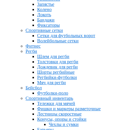
Запястье
Колено
Локоть
Бандажи
Фиксаторы
Спортивные сетки
Сетки для футбольных ворот
Волейбольные сетки
Фитнес
Регби
Шлем для регби
Толстовки для регби
Дождевик для регби
Шорты регбийные
Регбийки-футболки
Мяч для регби
Бейсбол
Футболки-поло
Спортивный инвентарь
Тележки для мячей
Фишки и маркеры разметочные
Лестницы скоростные
Конусы, опоры и стойки
Чехлы и сумки
Барьеры