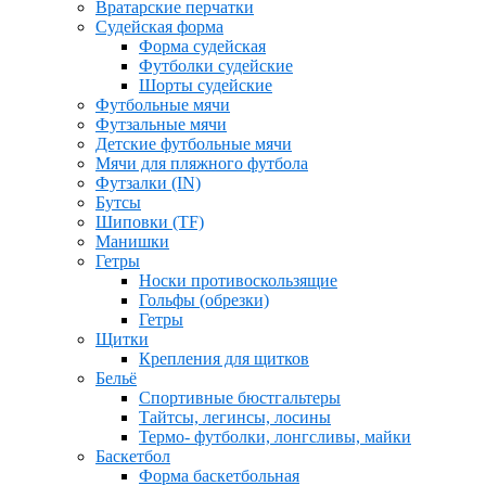
Вратарские перчатки
Судейская форма
Форма судейская
Футболки судейские
Шорты судейские
Футбольные мячи
Футзальные мячи
Детские футбольные мячи
Мячи для пляжного футбола
Футзалки (IN)
Бутсы
Шиповки (TF)
Манишки
Гетры
Носки противоскользящие
Гольфы (обрезки)
Гетры
Щитки
Крепления для щитков
Бельё
Спортивные бюстгальтеры
Тайтсы, легинсы, лосины
Термо- футболки, лонгсливы, майки
Баскетбол
Форма баскетбольная