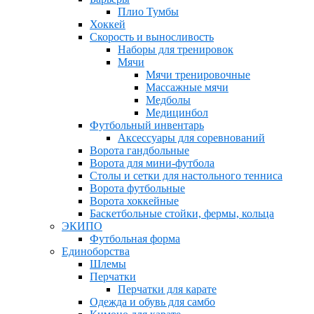
Плио Тумбы
Хоккей
Скорость и выносливость
Наборы для тренировок
Мячи
Мячи тренировочные
Массажные мячи
Медболы
Медицинбол
Футбольный инвентарь
Аксессуары для соревнований
Ворота гандбольные
Ворота для мини-футбола
Столы и сетки для настольного тенниса
Ворота футбольные
Ворота хоккейные
Баскетбольные стойки, фермы, кольца
ЭКИПО
Футбольная форма
Единоборства
Шлемы
Перчатки
Перчатки для карате
Одежда и обувь для самбо