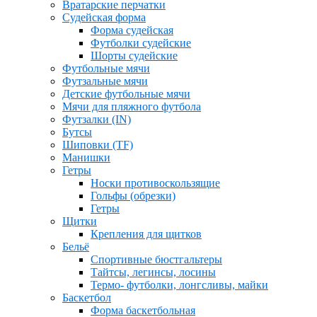
Вратарские перчатки
Судейская форма
Форма судейская
Футболки судейские
Шорты судейские
Футбольные мячи
Футзальные мячи
Детские футбольные мячи
Мячи для пляжного футбола
Футзалки (IN)
Бутсы
Шиповки (TF)
Манишки
Гетры
Носки противоскользящие
Гольфы (обрезки)
Гетры
Щитки
Крепления для щитков
Бельё
Спортивные бюстгальтеры
Тайтсы, легинсы, лосины
Термо- футболки, лонгсливы, майки
Баскетбол
Форма баскетбольная