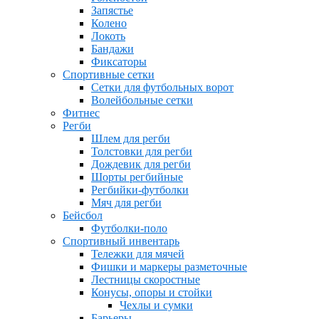
Запястье
Колено
Локоть
Бандажи
Фиксаторы
Спортивные сетки
Сетки для футбольных ворот
Волейбольные сетки
Фитнес
Регби
Шлем для регби
Толстовки для регби
Дождевик для регби
Шорты регбийные
Регбийки-футболки
Мяч для регби
Бейсбол
Футболки-поло
Спортивный инвентарь
Тележки для мячей
Фишки и маркеры разметочные
Лестницы скоростные
Конусы, опоры и стойки
Чехлы и сумки
Барьеры