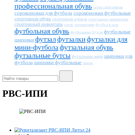
профессиональная обувь
сетка спортивная
сороконожки для футбола
сороконожки футбольные
спортивная обувь
спортивная одежда
спортивная экипировка
спортивный инвентарь
тренировки
футбол в зале
стиль
футбольная обувь
футбольные
футбольные бутсы
футзал
футзалки
футзалки для
шиповки
мини-футбола
футзальная обувь
футзальные бутсы
шиповки для
футзальные мячи
футбола
шиповки футбольные
шипы
РВС-ИПИ