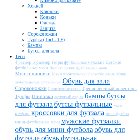
Кимоно для карате
Хоккей
Клюшки
Коньки
Одежда
Защита
Сороконожки
Турфы (Turf - TF)
Бампы
Бутсы для зала
Теги
5 размер
Детские
4 размер
Гетры футбольные мужские
футбольные мячи
Любительские футбольные мячи
Многошиповки
Мячи любительские баскетбольные
Мячи
Обувь для зала
любительские футзальные
Сороконожки
Тренировочный инвентарь
Спортивные сетки
бампы
бутсы
Турфы
Шиповки
активный отдых
для футзала
бутсы футзальные
кеды
кроссовки для футзала
комфорт
мини-футбол
мужские футзалки
мини-футбольные мячи
обувь для мини-футбола
обувь для
футзала
обувь футзальная