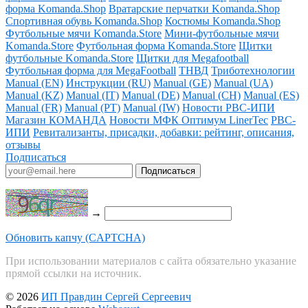
форма Komanda.Shop
Вратарские перчатки Komanda.Shop
Спортивная обувь Komanda.Shop
Костюмы Komanda.Shop
Футбольные мячи Komanda.Store
Мини-футбольные мячи
Komanda.Store
Футбольная форма Komanda.Store
Щитки
футбольные Komanda.Store
Щитки для Megafootball
Футбольная форма для MegaFootball
ТНВД
Триботехнологии
Manual (EN)
Инструкции (RU)
Manual (GE)
Manual (UA)
Manual (KZ)
Manual (IT)
Manual (DE)
Manual (CH)
Manual (ES)
Manual (FR)
Manual (PT)
Manual (IW)
Новости РВС-ИПИ
Магазин КОМАНДА
Новости МФК Оптимум LinerTec
РВС-
ИПИ
Ревитализанты, присадки, добавки: рейтинг, описания,
отзывы
Подписаться
→
Обновить капчу (CAPTCHA)
При использовании материалов с сайта обязательно указание
прямой ссылки на источник.
© 2026
ИП Правдин Сергей Сергеевич