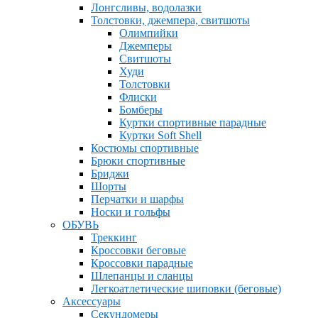
Лонгсливы, водолазки
Толстовки, джемпера, свитшоты
Олимпийки
Джемперы
Свитшоты
Худи
Толстовки
Флиски
Бомберы
Куртки спортивные парадные
Куртки Soft Shell
Костюмы спортивные
Брюки спортивные
Бриджи
Шорты
Перчатки и шарфы
Носки и гольфы
ОБУВЬ
Треккинг
Кроссовки беговые
Кроссовки парадные
Шлепанцы и сланцы
Легкоатлетические шиповки (беговые)
Аксессуары
Секундомеры