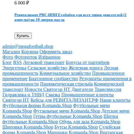
6 000
₽
Ревитализант РВС-ИПИ Evolution для всех типов двигателей (2
ампулы) на 10 литров масла
Купить
admin@megafootball.shop
Магазин
Корзина
Оформить заказ
Фото
Фотопоток
Избранное
Блог
RSS
Легковой транспорт
Бонусы от партнёров
Энергетика
Сельское хозяйство
Железная дорога
Лесная
промышленность
Коммунальное хозяйство
Промышленное
применение
Биатлонное сообщество
Результаты применения в
промышленности
Пневматическая стрельба
Коммерческий
транспорт
Новости Святогор НТ
Двигатели
Трансмиссия
Гидравлика и ТНВД
Смазка
Промышленные клиенты
Святогор НТ
Кейсы для РЕВИТАЛИЗАНТ.РФ
Наши клиенты
Футбольная форма Komanda.Shop
Футбольные мячи
Komanda.Shop
Футзальные мячи Komanda.Shop
Детские мячи
Komanda.Shop
Гетры футбольные Komanda.Shop
Щитки
футбольные Komanda.Shop
Обувь для зала Komanda.Shop
Шиповки Komanda.Shop
Бутсы Komanda.Shop
Судейская
форма Komanda.Shop
Манишки Komanda.Shop
Вратарская