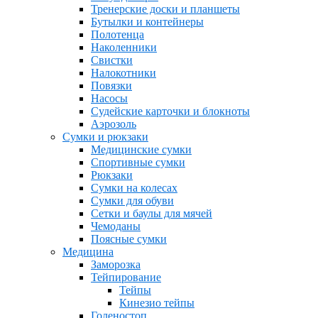
Тренерские доски и планшеты
Бутылки и контейнеры
Полотенца
Наколенники
Свистки
Налокотники
Повязки
Насосы
Судейские карточки и блокноты
Аэрозоль
Сумки и рюкзаки
Медицинские сумки
Спортивные сумки
Рюкзаки
Сумки на колесах
Сумки для обуви
Сетки и баулы для мячей
Чемоданы
Поясные сумки
Медицина
Заморозка
Тейпирование
Тейпы
Кинезио тейпы
Голеностоп