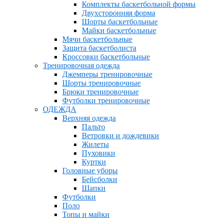
Комплекты баскетбольной формы
Двухсторонняя форма
Шорты баскетбольные
Майки баскетбольные
Мячи баскетбольные
Защита баскетболиста
Кроссовки баскетбольные
Тренировочная одежда
Джемперы тренировочные
Шорты тренировочные
Брюки тренировочные
Футболки тренировочные
ОДЕЖДА
Верхняя одежда
Пальто
Ветровки и дождевики
Жилеты
Пуховики
Куртки
Головные уборы
Бейсболки
Шапки
Футболки
Поло
Топы и майки