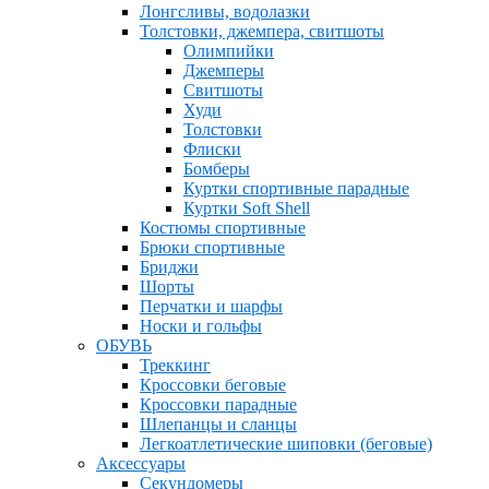
Лонгсливы, водолазки
Толстовки, джемпера, свитшоты
Олимпийки
Джемперы
Свитшоты
Худи
Толстовки
Флиски
Бомберы
Куртки спортивные парадные
Куртки Soft Shell
Костюмы спортивные
Брюки спортивные
Бриджи
Шорты
Перчатки и шарфы
Носки и гольфы
ОБУВЬ
Треккинг
Кроссовки беговые
Кроссовки парадные
Шлепанцы и сланцы
Легкоатлетические шиповки (беговые)
Аксессуары
Секундомеры