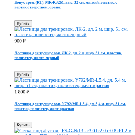
Конус трен. (КТ), MR-K32M, выс. 32 см, мягкий пластик, с
вертик.отверстием, оранж
Купить
900
₽
Лестница для тренировок, ЛК-2, дл. 2 м, шир. 51 см, пластик,
полиэстер, желто-черный
Купить
1 800
₽
Лестница для тренировок, У792/MR-L5.4, дл. 5,4 м, шир. 51 см,
пластик, полиэстер, желт-красная
Купить