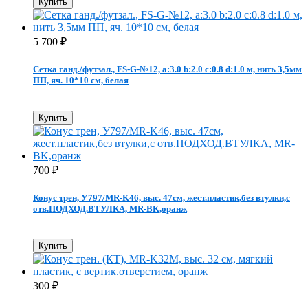
Купить
5 700
₽
Сетка ганд./футзал., FS-G-№12, a:3.0 b:2.0 c:0.8 d:1.0 м, нить 3,5мм
ПП, яч. 10*10 см, белая
Купить
700
₽
Конус трен, У797/MR-K46, выс. 47см, жест.пластик,без втулки,с
отв.ПОДХОД.ВТУЛКА, MR-BK,оранж
Купить
300
₽