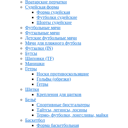
Вратарские перчатки
Судейская форма
Форма судейская
Футболки судейские
Шорты судейские
Футбольные мячи
Футзальные мячи
Детские футбольные мячи
Мячи для пляжного футбола
Футзалки (IN)
Бутсы
Шиповки (TF)
Манишки
Гетры
Носки противоскользящие
Гольфы (обрезки)
Гетры
Щитки
Крепления для щитков
Бельё
Спортивные бюстгальтеры
Тайтсы, легинсы, лосины
Термо- футболки, лонгсливы, майки
Баскетбол
Форма баскетбольная