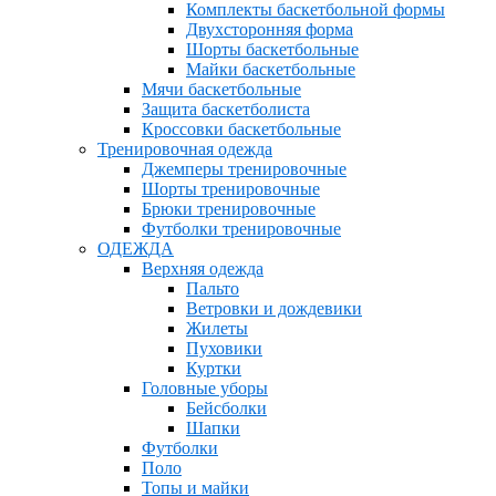
Комплекты баскетбольной формы
Двухсторонняя форма
Шорты баскетбольные
Майки баскетбольные
Мячи баскетбольные
Защита баскетболиста
Кроссовки баскетбольные
Тренировочная одежда
Джемперы тренировочные
Шорты тренировочные
Брюки тренировочные
Футболки тренировочные
ОДЕЖДА
Верхняя одежда
Пальто
Ветровки и дождевики
Жилеты
Пуховики
Куртки
Головные уборы
Бейсболки
Шапки
Футболки
Поло
Топы и майки