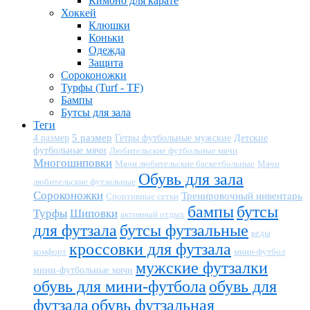
Кимоно для карате
Хоккей
Клюшки
Коньки
Одежда
Защита
Сороконожки
Турфы (Turf - TF)
Бампы
Бутсы для зала
Теги
5 размер
Детские
4 размер
Гетры футбольные мужские
футбольные мячи
Любительские футбольные мячи
Многошиповки
Мячи любительские баскетбольные
Мячи
Обувь для зала
любительские футзальные
Сороконожки
Тренировочный инвентарь
Спортивные сетки
бампы
бутсы
Турфы
Шиповки
активный отдых
для футзала
бутсы футзальные
кеды
кроссовки для футзала
комфорт
мини-футбол
мужские футзалки
мини-футбольные мячи
обувь для мини-футбола
обувь для
футзала
обувь футзальная