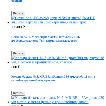
черный
Купить
23 400
₽
Сетка вол., FS-V-№8,черн, 9.5х1м, нить3,5мм ПП,
яч.10см.,верх.лента 7см, карманы,кевлар. трос
Купить
600
₽
Кольцо баскет. № 5, MR-BRim5, диам.380 мм, труба 18 мм, с
сеткой и кронштейном, красное
Купить