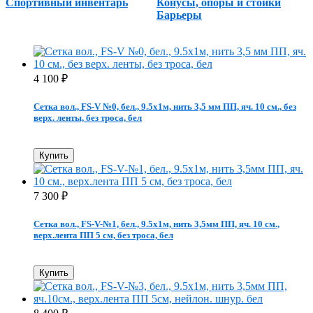
Спортивный инвентарь
Конусы, опоры и стойки
Барьеры
4 100
₽
Сетка вол., FS-V №0, бел., 9.5х1м, нить 3,5 мм ПП, яч. 10 см., без
верх. ленты, без троса, бел
Купить
7 300
₽
Сетка вол., FS-V-№1, бел., 9.5х1м, нить 3,5мм ПП, яч. 10 см.,
верх.лента ПП 5 см, без троса, бел
Купить