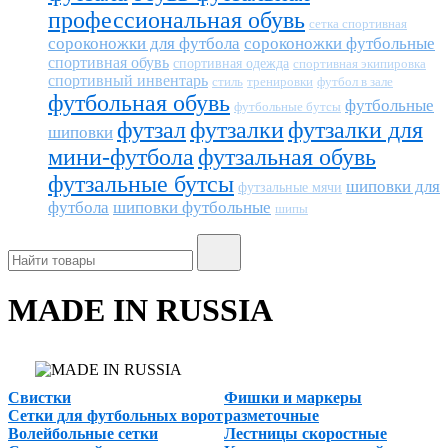
профессиональная обувь
сетка спортивная
сороконожки для футбола
сороконожки футбольные
спортивная обувь
спортивная одежда
спортивная экипировка
спортивный инвентарь
тренировки
футбол в зале
стиль
футбольная обувь
футбольные
футбольные бутсы
футзал
футзалки
футзалки для
шиповки
мини-футбола
футзальная обувь
футзальные бутсы
шиповки для
футзальные мячи
футбола
шиповки футбольные
шипы
MADE IN RUSSIA
Свистки
Фишки и маркеры
Сетки для футбольных ворот
разметочные
Волейбольные сетки
Лестницы скоростные