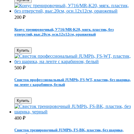
200
₽
Конус тренировочный, У716/MR-K20, мягк. пластик, без
отверстий, выс.20см, осн.12х12см, оранжевый
Купить
500
₽
Свисток профессиональный JUMPfs, FS-WT, пластик, без шарика,
на ленте с карабином, белый
Купить
400
₽
Свисток тренировочный JUMPfs, FS-BK, пластик, без шарика,