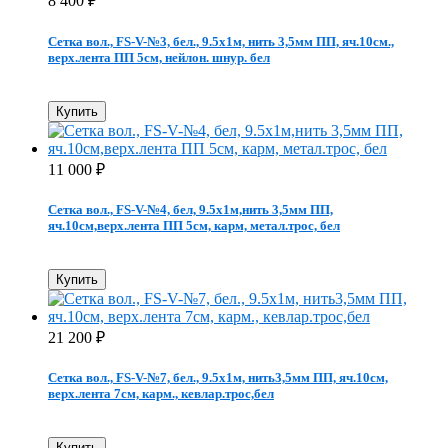
8 400
₽
Сетка вол., FS-V-№3, бел., 9.5х1м, нить 3,5мм ПП, яч.10см.,
верх.лента ПП 5см, нейлон. шнур. бел
Купить
11 000
₽
Сетка вол., FS-V-№4, бел, 9.5х1м,нить 3,5мм ПП,
яч.10см,верх.лента ПП 5см, карм, метал.трос, бел
Купить
21 200
₽
Сетка вол., FS-V-№7, бел., 9.5х1м, нить3,5мм ПП, яч.10см,
верх.лента 7см, карм., кевлар.трос,бел
Купить