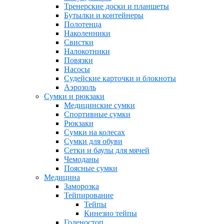
Тренерские доски и планшеты
Бутылки и контейнеры
Полотенца
Наколенники
Свистки
Налокотники
Повязки
Насосы
Судейские карточки и блокноты
Аэрозоль
Сумки и рюкзаки
Медицинские сумки
Спортивные сумки
Рюкзаки
Сумки на колесах
Сумки для обуви
Сетки и баулы для мячей
Чемоданы
Поясные сумки
Медицина
Заморозка
Тейпирование
Тейпы
Кинезио тейпы
Голеностоп