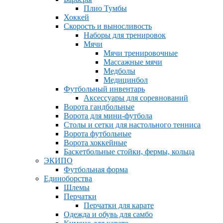
Плио Тумбы
Хоккей
Скорость и выносливость
Наборы для тренировок
Мячи
Мячи тренировочные
Массажные мячи
Медболы
Медицинбол
Футбольный инвентарь
Аксессуары для соревнований
Ворота гандбольные
Ворота для мини-футбола
Столы и сетки для настольного тенниса
Ворота футбольные
Ворота хоккейные
Баскетбольные стойки, фермы, кольца
ЭКИПО
Футбольная форма
Единоборства
Шлемы
Перчатки
Перчатки для карате
Одежда и обувь для самбо