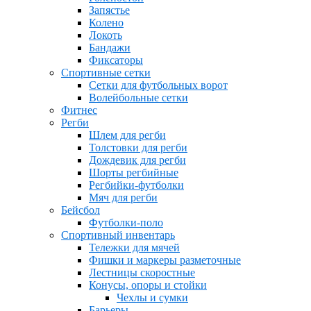
Запястье
Колено
Локоть
Бандажи
Фиксаторы
Спортивные сетки
Сетки для футбольных ворот
Волейбольные сетки
Фитнес
Регби
Шлем для регби
Толстовки для регби
Дождевик для регби
Шорты регбийные
Регбийки-футболки
Мяч для регби
Бейсбол
Футболки-поло
Спортивный инвентарь
Тележки для мячей
Фишки и маркеры разметочные
Лестницы скоростные
Конусы, опоры и стойки
Чехлы и сумки
Барьеры