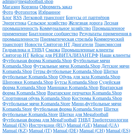
admin@megafootball.shop
Магазин
Корзина
Оформить заказ
Фото
Фотопоток
Избранное
Блог
RSS
Легковой транспорт
Бонусы от партнёров
Энергетика
Сельское хозяйство
Железная дорога
Лесная
промышленность
Коммунальное хозяйство
Промышленное
применение
Биатлонное сообщество
Результаты применения в
промышленности
Пневматическая стрельба
Коммерческий
транспорт
Новости Святогор НТ
Двигатели
Трансмиссия
Гидравлика и ТНВД
Смазка
Промышленные клиенты
Святогор НТ
Кейсы для РЕВИТАЛИЗАНТ.РФ
Наши клиенты
Футбольная форма Komanda.Shop
Футбольные мячи
Komanda.Shop
Футзальные мячи Komanda.Shop
Детские мячи
Komanda.Shop
Гетры футбольные Komanda.Shop
Щитки
футбольные Komanda.Shop
Обувь для зала Komanda.Shop
Шиповки Komanda.Shop
Бутсы Komanda.Shop
Судейская
форма Komanda.Shop
Манишки Komanda.Shop
Вратарская
форма Komanda.Shop
Вратарские перчатки Komanda.Shop
Спортивная обувь Komanda.Shop
Костюмы Komanda.Shop
Футбольные мячи Komanda.Store
Мини-футбольные мячи
Komanda.Store
Футбольная форма Komanda.Store
Щитки
футбольные Komanda.Store
Щитки для Megafootball
Футбольная форма для MegaFootball
ТНВД
Триботехнологии
Manual (EN)
Инструкции (RU)
Manual (GE)
Manual (UA)
Manual (KZ)
Manual (IT)
Manual (DE)
Manual (CH)
Manual (ES)