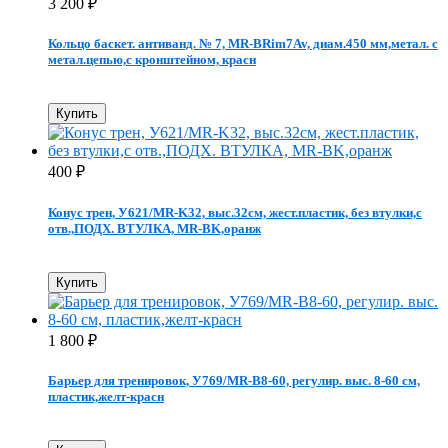
3 200
₽
Кольцо баскет. антиванд. № 7, MR-BRim7Av, диам.450 мм,метал. с
метал.цепью,с кронштейном, красн
Купить
400
₽
Конус трен, У621/MR-K32, выс.32см, жест.пластик, без втулки,с
отв.,ПОДХ. ВТУЛКА, MR-BK,оранж
Купить
1 800
₽
Барьер для тренировок, У769/MR-B8-60, регулир. выс. 8-60 см,
пластик,желт-красн