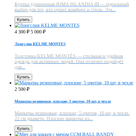
Куртка удлиненная JOMA ISLANDIA III — идеальный
выбор для тех, кто ценит комфорт и стиль. Эта...
Купить
4 300
5 000
₽
₽
Лонгслив KELME MONTES
Толстовка KELME MONTÉS — стильная и удобная
одежда для активных людей. Она отлично подойдёт
для...
Купить
2 500
₽
Маркеры резиновые, плоские, 5 цветов, 10 шт, в чехле
Маркеры резиновые, плоские, 5 цветов, 10 шт, в чехле.
22 см диаметр. Плоские маркеры из...
Купить