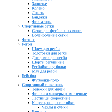
Запястье
Колено
Локоть
Бандажи
Фиксаторы
Спортивные сетки
Сетки для футбольных ворот
Волейбольные сетки
Фитнес
Регби
Шлем для регби
Толстовки для регби
Дождевик для регби
Шорты регбийные
Регбийки-футболки
Мяч для регби
Бейсбол
Футболки-поло
Спортивный инвентарь
Тележки для мячей
Фишки и маркеры разметочные
Лестницы скоростные
Конусы, опоры и стойки
Чехлы и сумки
Барьеры