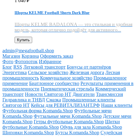
1 040
₽
Шорты KELME Football Shorts Dark Blue
Шорты KELME BADALONA — это стильная и удобная
модель, которая отлично подойдёт для активного...
Купить
admin@megafootball.shop
Магазин
Корзина
Оформить заказ
Фото
Фотопоток
Избранное
Блог
RSS
Легковой транспорт
Бонусы от партнёров
Энергетика
Сельское хозяйство
Железная дорога
Лесная
промышленность
Коммунальное хозяйство
Промышленное
применение
Биатлонное сообщество
Результаты применения в
промышленности
Пневматическая стрельба
Коммерческий
транспорт
Новости Святогор НТ
Двигатели
Трансмиссия
Гидравлика и ТНВД
Смазка
Промышленные клиенты
Святогор НТ
Кейсы для РЕВИТАЛИЗАНТ.РФ
Наши клиенты
Футбольная форма Komanda.Shop
Футбольные мячи
Komanda.Shop
Футзальные мячи Komanda.Shop
Детские мячи
Komanda.Shop
Гетры футбольные Komanda.Shop
Щитки
футбольные Komanda.Shop
Обувь для зала Komanda.Shop
Шиповки Komanda.Shop
Бутсы Komanda.Shop
Судейская