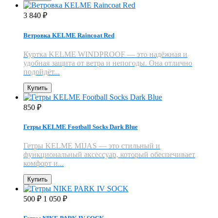
3 840
₽
Ветровка KELME Raincoat Red
Куртка KELME WINDPROOF — это надёжная и
удобная защита от ветра и непогоды. Она отлично
подойдёт...
Купить
850
₽
Гетры KELME Football Socks Dark Blue
Гетры KELME MIJAS — это стильный и
функциональный аксессуар, который обеспечивает
комфорт и...
Купить
500
1 050
₽
₽