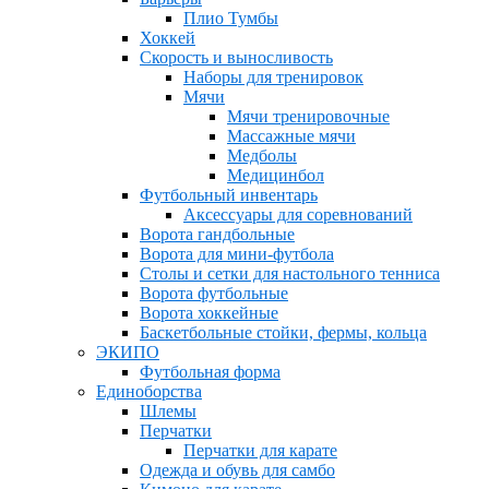
Плио Тумбы
Хоккей
Скорость и выносливость
Наборы для тренировок
Мячи
Мячи тренировочные
Массажные мячи
Медболы
Медицинбол
Футбольный инвентарь
Аксессуары для соревнований
Ворота гандбольные
Ворота для мини-футбола
Столы и сетки для настольного тенниса
Ворота футбольные
Ворота хоккейные
Баскетбольные стойки, фермы, кольца
ЭКИПО
Футбольная форма
Единоборства
Шлемы
Перчатки
Перчатки для карате
Одежда и обувь для самбо