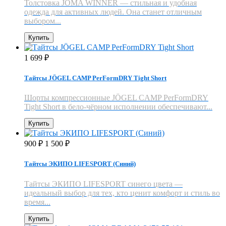
Толстовка JOMA WINNER — стильная и удобная
одежда для активных людей. Она станет отличным
выбором...
Купить
1 699
₽
Тайтсы JÖGEL CAMP PerFormDRY Tight Short
Шорты компрессионные JÖGEL CAMP PerFormDRY
Tight Short в бело-чёрном исполнении обеспечивают...
Купить
900
1 500
₽
₽
Тайтсы ЭКИПО LIFESPORT (Синий)
Тайтсы ЭКИПО LIFESPORT синего цвета —
идеальный выбор для тех, кто ценит комфорт и стиль во
время...
Купить