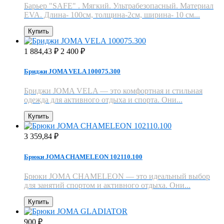
Барьер "SAFE" . Мягкий. Ультрабезопасный. Материал
EVA. Длина- 100см, толщина-2см, ширина- 10 см...
Купить
1 884,43
2 400
₽
₽
Бриджи JOMA VELA 100075.300
Бриджи JOMA VELA — это комфортная и стильная
одежда для активного отдыха и спорта. Они...
Купить
3 359,84
₽
Брюки JOMA CHAMELEON 102110.100
Брюки JOMA CHAMELEON — это идеальный выбор
для занятий спортом и активного отдыха. Они...
Купить
900
₽