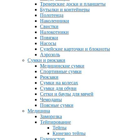
Тренерские доски и планшеты
Бутылки и контейнеры
Полотенца
Наколенники
Свистки
Налокотники
Повязки
Насосы
Судейские карточки и блокноты
Аэрозоль
Сумки и рюкзаки
Медицинские сумки
Спортивные сумки
Рюкзаки
Сумки на колесах
Сумки для обуви
Сетки и баулы для мячей
Чемоданы
Поясные сумки
Медицина
Заморозка
Тейпирование
Тейпы
Кинезио тейпы
Голеностоп