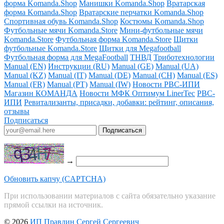
форма Komanda.Shop
Манишки Komanda.Shop
Вратарская
форма Komanda.Shop
Вратарские перчатки Komanda.Shop
Спортивная обувь Komanda.Shop
Костюмы Komanda.Shop
Футбольные мячи Komanda.Store
Мини-футбольные мячи
Komanda.Store
Футбольная форма Komanda.Store
Щитки
футбольные Komanda.Store
Щитки для Megafootball
Футбольная форма для MegaFootball
ТНВД
Триботехнологии
Manual (EN)
Инструкции (RU)
Manual (GE)
Manual (UA)
Manual (KZ)
Manual (IT)
Manual (DE)
Manual (CH)
Manual (ES)
Manual (FR)
Manual (PT)
Manual (IW)
Новости РВС-ИПИ
Магазин КОМАНДА
Новости МФК Оптимум LinerTec
РВС-
ИПИ
Ревитализанты, присадки, добавки: рейтинг, описания,
отзывы
Подписаться
→
Обновить капчу (CAPTCHA)
При использовании материалов с сайта обязательно указание
прямой ссылки на источник.
© 2026
ИП Правдин Сергей Сергеевич