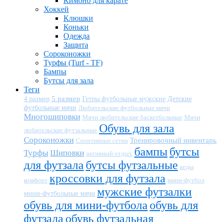
Кимоно для карате
Хоккей
Клюшки
Коньки
Одежда
Защита
Сороконожки
Турфы (Turf - TF)
Бампы
Бутсы для зала
Теги
5 размер
Детские
4 размер
Гетры футбольные мужские
футбольные мячи
Любительские футбольные мячи
Многошиповки
Мячи любительские баскетбольные
Мячи
Обувь для зала
любительские футзальные
Сороконожки
Тренировочный инвентарь
Спортивные сетки
бампы
бутсы
Турфы
Шиповки
активный отдых
для футзала
бутсы футзальные
кеды
кроссовки для футзала
комфорт
мини-футбол
мужские футзалки
мини-футбольные мячи
обувь для мини-футбола
обувь для
футзала
обувь футзальная