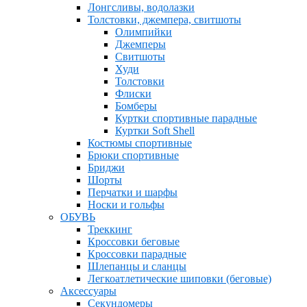
Лонгсливы, водолазки
Толстовки, джемпера, свитшоты
Олимпийки
Джемперы
Свитшоты
Худи
Толстовки
Флиски
Бомберы
Куртки спортивные парадные
Куртки Soft Shell
Костюмы спортивные
Брюки спортивные
Бриджи
Шорты
Перчатки и шарфы
Носки и гольфы
ОБУВЬ
Треккинг
Кроссовки беговые
Кроссовки парадные
Шлепанцы и сланцы
Легкоатлетические шиповки (беговые)
Аксессуары
Секундомеры