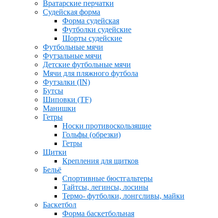
Вратарские перчатки
Судейская форма
Форма судейская
Футболки судейские
Шорты судейские
Футбольные мячи
Футзальные мячи
Детские футбольные мячи
Мячи для пляжного футбола
Футзалки (IN)
Бутсы
Шиповки (TF)
Манишки
Гетры
Носки противоскользящие
Гольфы (обрезки)
Гетры
Щитки
Крепления для щитков
Бельё
Спортивные бюстгальтеры
Тайтсы, легинсы, лосины
Термо- футболки, лонгсливы, майки
Баскетбол
Форма баскетбольная