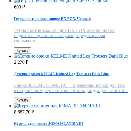
600
₽
Гетры противоскользящие RX-FOX, Черный
Гетры противоскользящие RX-FOX обеспечивают
надёжное сцепление с обувью, предотвращая
скольжение...
Купить
2 270
₽
Детские брюки KELME Knitted Leg Trousers Dark Blue
Брюки KELME COMETA — идеальный выбор для тех,
кто ценит комфорт и стиль. Они подойдут для занятий...
Купить
8 687,70
₽
Куртка удлиненная JOMA ISLANDIA III