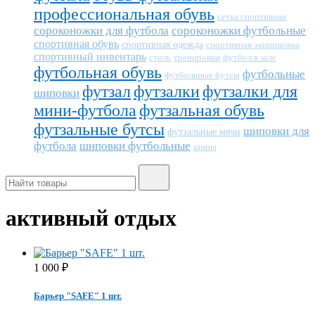
профессиональная обувь
сетка спортивная
сороконожки для футбола
сороконожки футбольные
спортивная обувь
спортивная одежда
спортивная экипировка
спортивный инвентарь
тренировки
футбол в зале
стиль
футбольная обувь
футбольные
футбольные бутсы
футзал
футзалки
футзалки для
шиповки
мини-футбола
футзальная обувь
футзальные бутсы
шиповки для
футзальные мячи
футбола
шиповки футбольные
шипы
активный отдых
1 000
₽
Барьер "SAFE" 1 шт.