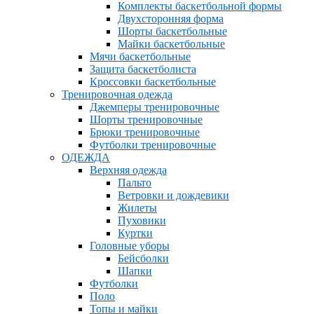
Комплекты баскетбольной формы
Двухсторонняя форма
Шорты баскетбольные
Майки баскетбольные
Мячи баскетбольные
Защита баскетболиста
Кроссовки баскетбольные
Тренировочная одежда
Джемперы тренировочные
Шорты тренировочные
Брюки тренировочные
Футболки тренировочные
ОДЕЖДА
Верхняя одежда
Пальто
Ветровки и дождевики
Жилеты
Пуховики
Куртки
Головные уборы
Бейсболки
Шапки
Футболки
Поло
Топы и майки