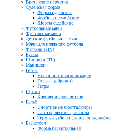
Вратарские перчатки
Судейская форма
Форма судейская
Футболки судейские
Шорты судейские
Футбольные мячи
Футзальные мячи
Детские футбольные мячи
Мячи для пляжного футбола
Футзалки (IN)
Бутсы
Шиповки (TF)
Манишки
Гетры
Носки противоскользящие
Гольфы (обрезки)
Гетры
Щитки
Крепления для щитков
Бельё
Спортивные бюстгальтеры
Тайтсы, легинсы, лосины
Термо- футболки, лонгсливы, майки
Баскетбол
Форма баскетбольная