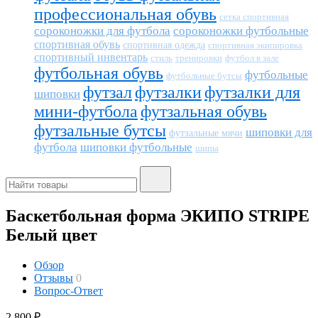
профессиональная обувь
сетка спортивная
сороконожки для футбола
сороконожки футбольные
спортивная обувь
спортивная одежда
спортивная экипировка
спортивный инвентарь
тренировки
футбол в зале
стиль
футбольная обувь
футбольные
футбольные бутсы
футзал
футзалки
футзалки для
шиповки
мини-футбола
футзальная обувь
футзальные бутсы
шиповки для
футзальные мячи
футбола
шиповки футбольные
шипы
Баскетбольная форма ЭКИПО STRIPE
Белый цвет
Обзор
Отзывы
0
Вопрос-Ответ
2 800
₽