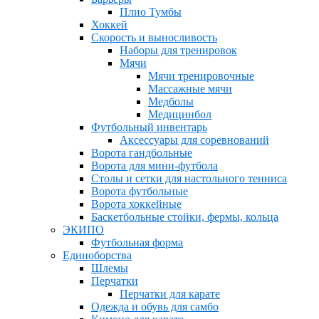
Плио Тумбы
Хоккей
Скорость и выносливость
Наборы для тренировок
Мячи
Мячи тренировочные
Массажные мячи
Медболы
Медицинбол
Футбольный инвентарь
Аксессуары для соревнований
Ворота гандбольные
Ворота для мини-футбола
Столы и сетки для настольного тенниса
Ворота футбольные
Ворота хоккейные
Баскетбольные стойки, фермы, кольца
ЭКИПО
Футбольная форма
Единоборства
Шлемы
Перчатки
Перчатки для карате
Одежда и обувь для самбо