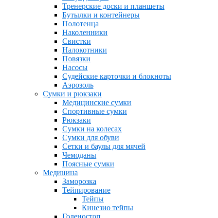
Тренерские доски и планшеты
Бутылки и контейнеры
Полотенца
Наколенники
Свистки
Налокотники
Повязки
Насосы
Судейские карточки и блокноты
Аэрозоль
Сумки и рюкзаки
Медицинские сумки
Спортивные сумки
Рюкзаки
Сумки на колесах
Сумки для обуви
Сетки и баулы для мячей
Чемоданы
Поясные сумки
Медицина
Заморозка
Тейпирование
Тейпы
Кинезио тейпы
Голеностоп