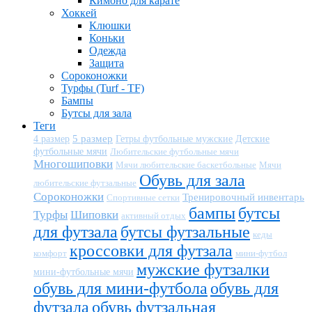
Кимоно для карате
Хоккей
Клюшки
Коньки
Одежда
Защита
Сороконожки
Турфы (Turf - TF)
Бампы
Бутсы для зала
Теги
5 размер
Детские
4 размер
Гетры футбольные мужские
футбольные мячи
Любительские футбольные мячи
Многошиповки
Мячи любительские баскетбольные
Мячи
Обувь для зала
любительские футзальные
Сороконожки
Тренировочный инвентарь
Спортивные сетки
бампы
бутсы
Турфы
Шиповки
активный отдых
для футзала
бутсы футзальные
кеды
кроссовки для футзала
комфорт
мини-футбол
мужские футзалки
мини-футбольные мячи
обувь для мини-футбола
обувь для
футзала
обувь футзальная