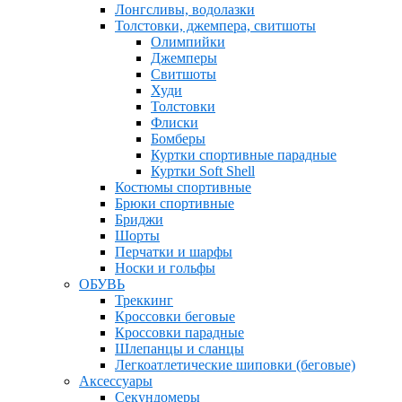
Лонгсливы, водолазки
Толстовки, джемпера, свитшоты
Олимпийки
Джемперы
Свитшоты
Худи
Толстовки
Флиски
Бомберы
Куртки спортивные парадные
Куртки Soft Shell
Костюмы спортивные
Брюки спортивные
Бриджи
Шорты
Перчатки и шарфы
Носки и гольфы
ОБУВЬ
Треккинг
Кроссовки беговые
Кроссовки парадные
Шлепанцы и сланцы
Легкоатлетические шиповки (беговые)
Аксессуары
Секундомеры