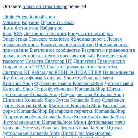
Оставьте
отзыв об этом товаре
первым!
admin@megafootball.shop
Магазин
Корзина
Оформить заказ
Фото
Фотопоток
Избранное
Блог
RSS
Легковой транспорт
Бонусы от партнёров
Энергетика
Сельское хозяйство
Железная дорога
Лесная
промышленность
Коммунальное хозяйство
Промышленное
применение
Биатлонное сообщество
Результаты применения в
промышленности
Пневматическая стрельба
Коммерческий
транспорт
Новости Святогор НТ
Двигатели
Трансмиссия
Гидравлика и ТНВД
Смазка
Промышленные клиенты
Святогор НТ
Кейсы для РЕВИТАЛИЗАНТ.РФ
Наши клиенты
Футбольная форма Komanda.Shop
Футбольные мячи
Komanda.Shop
Футзальные мячи Komanda.Shop
Детские мячи
Komanda.Shop
Гетры футбольные Komanda.Shop
Щитки
футбольные Komanda.Shop
Обувь для зала Komanda.Shop
Шиповки Komanda.Shop
Бутсы Komanda.Shop
Судейская
форма Komanda.Shop
Манишки Komanda.Shop
Вратарская
форма Komanda.Shop
Вратарские перчатки Komanda.Shop
Спортивная обувь Komanda.Shop
Костюмы Komanda.Shop
Футбольные мячи Komanda.Store
Мини-футбольные мячи
Komanda.Store
Футбольная форма Komanda.Store
Щитки
футбольные Komanda.Store
Щитки для Megafootball