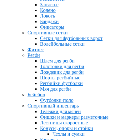
Запястье
Колено
Локоть
Бандажи
Фиксаторы
Спортивные сетки
Сетки для футбольных ворот
Волейбольные сетки
Фитнес
Регби
Шлем для регби
Толстовки для регби
Дождевик для регби
Шорты регбийные
Регбийки-футболки
Мяч для регби
Бейсбол
Футболки-поло
Спортивный инвентарь
Тележки для мячей
Фишки и маркеры разметочные
Лестницы скоростные
Конусы, опоры и стойки
Чехлы и сумки
Барьеры