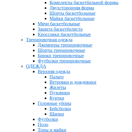
Комплекты баскетбольной формы
Двухсторонняя форма
Шорты баскетбольные
Майки баскетбольные
Мячи баскетбольные
Защита баскетболиста
Кроссовки баскетбольные
Тренировочная одежда
Джемперы тренировочные
Шорты тренировочные
Брюки тренировочные
Футболки тренировочные
ОДЕЖДА
Верхняя одежда
Пальто
Ветровки и дождевики
Жилеты
Пуховики
Куртки
Головные уборы
Бейсболки
Шапки
Футболки
Поло
Топы и майки