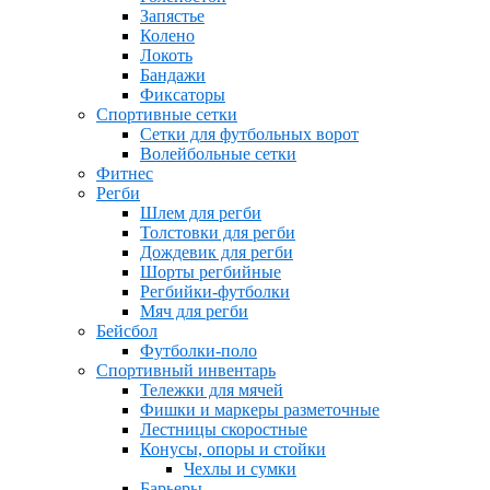
Запястье
Колено
Локоть
Бандажи
Фиксаторы
Спортивные сетки
Сетки для футбольных ворот
Волейбольные сетки
Фитнес
Регби
Шлем для регби
Толстовки для регби
Дождевик для регби
Шорты регбийные
Регбийки-футболки
Мяч для регби
Бейсбол
Футболки-поло
Спортивный инвентарь
Тележки для мячей
Фишки и маркеры разметочные
Лестницы скоростные
Конусы, опоры и стойки
Чехлы и сумки
Барьеры