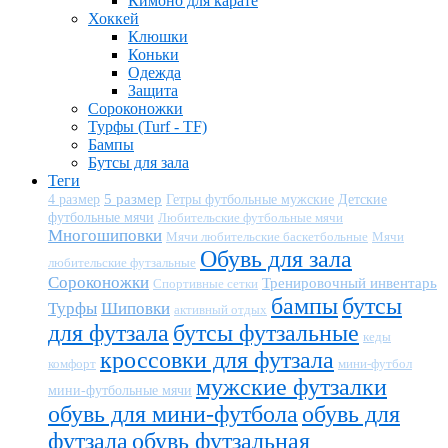
Кимоно для карате
Хоккей
Клюшки
Коньки
Одежда
Защита
Сороконожки
Турфы (Turf - TF)
Бампы
Бутсы для зала
Теги
5 размер
Детские
4 размер
Гетры футбольные мужские
футбольные мячи
Любительские футбольные мячи
Многошиповки
Мячи любительские баскетбольные
Мячи
Обувь для зала
любительские футзальные
Сороконожки
Тренировочный инвентарь
Спортивные сетки
бампы
бутсы
Турфы
Шиповки
активный отдых
для футзала
бутсы футзальные
кеды
кроссовки для футзала
комфорт
мини-футбол
мужские футзалки
мини-футбольные мячи
обувь для мини-футбола
обувь для
футзала
обувь футзальная