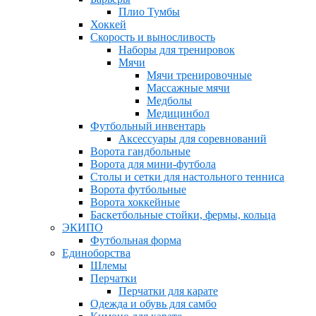
Плио Тумбы
Хоккей
Скорость и выносливость
Наборы для тренировок
Мячи
Мячи тренировочные
Массажные мячи
Медболы
Медицинбол
Футбольный инвентарь
Аксессуары для соревнований
Ворота гандбольные
Ворота для мини-футбола
Столы и сетки для настольного тенниса
Ворота футбольные
Ворота хоккейные
Баскетбольные стойки, фермы, кольца
ЭКИПО
Футбольная форма
Единоборства
Шлемы
Перчатки
Перчатки для карате
Одежда и обувь для самбо