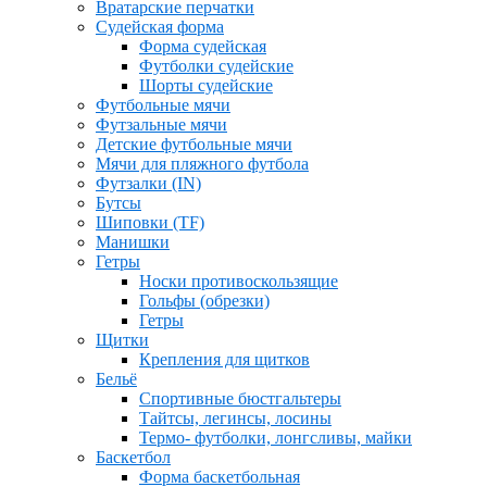
Вратарские перчатки
Судейская форма
Форма судейская
Футболки судейские
Шорты судейские
Футбольные мячи
Футзальные мячи
Детские футбольные мячи
Мячи для пляжного футбола
Футзалки (IN)
Бутсы
Шиповки (TF)
Манишки
Гетры
Носки противоскользящие
Гольфы (обрезки)
Гетры
Щитки
Крепления для щитков
Бельё
Спортивные бюстгальтеры
Тайтсы, легинсы, лосины
Термо- футболки, лонгсливы, майки
Баскетбол
Форма баскетбольная