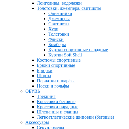
Лонгсливы, водолазки
Толстовки, джемпера, свитшоты
Олимпийки
Джемперы
Свитшоты
Худи
Толстовки
Флиски
Бомберы
Куртки спортивные парадные
Куртки Soft Shell
Костюмы спортивные
Брюки спортивные
Бриджи
Шорты
Перчатки и шарфы
Носки и гольфы
ОБУВЬ
Треккинг
Кроссовки беговые
Кроссовки парадные
Шлепанцы и сланцы
Легкоатлетические шиповки (беговые)
Аксессуары
Секундомеры