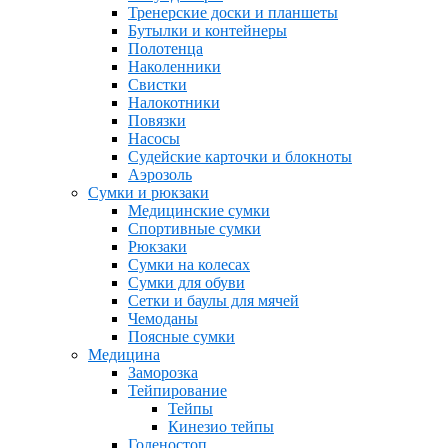
Тренерские доски и планшеты
Бутылки и контейнеры
Полотенца
Наколенники
Свистки
Налокотники
Повязки
Насосы
Судейские карточки и блокноты
Аэрозоль
Сумки и рюкзаки
Медицинские сумки
Спортивные сумки
Рюкзаки
Сумки на колесах
Сумки для обуви
Сетки и баулы для мячей
Чемоданы
Поясные сумки
Медицина
Заморозка
Тейпирование
Тейпы
Кинезио тейпы
Голеностоп