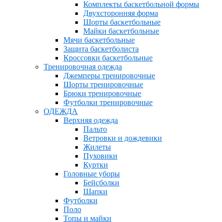
Комплекты баскетбольной формы
Двухсторонняя форма
Шорты баскетбольные
Майки баскетбольные
Мячи баскетбольные
Защита баскетболиста
Кроссовки баскетбольные
Тренировочная одежда
Джемперы тренировочные
Шорты тренировочные
Брюки тренировочные
Футболки тренировочные
ОДЕЖДА
Верхняя одежда
Пальто
Ветровки и дождевики
Жилеты
Пуховики
Куртки
Головные уборы
Бейсболки
Шапки
Футболки
Поло
Топы и майки