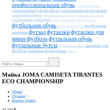
профессиональная обувь
сетка спортивная
сороконожки для футбола
сороконожки футбольные
спортивная обувь
спортивная одежда
спортивная экипировка
спортивный инвентарь
тренировки
футбол в зале
стиль
футбольная обувь
футбольные
футбольные бутсы
футзал
футзалки
футзалки для
шиповки
мини-футбола
футзальная обувь
футзальные бутсы
шиповки для
футзальные мячи
футбола
шиповки футбольные
шипы
Майка JOMA CAMISETA TIRANTES
ECO CHAMPIONSHIP
Обзор
Отзывы
0
Вопрос-Ответ
34 344
₽