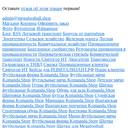
Оставьте
отзыв об этом товаре
первым!
admin@megafootball.shop
Магазин
Корзина
Оформить заказ
Фото
Фотопоток
Избранное
Блог
RSS
Легковой транспорт
Бонусы от партнёров
Энергетика
Сельское хозяйство
Железная дорога
Лесная
промышленность
Коммунальное хозяйство
Промышленное
применение
Биатлонное сообщество
Результаты применения в
промышленности
Пневматическая стрельба
Коммерческий
транспорт
Новости Святогор НТ
Двигатели
Трансмиссия
Гидравлика и ТНВД
Смазка
Промышленные клиенты
Святогор НТ
Кейсы для РЕВИТАЛИЗАНТ.РФ
Наши клиенты
Футбольная форма Komanda.Shop
Футбольные мячи
Komanda.Shop
Футзальные мячи Komanda.Shop
Детские мячи
Komanda.Shop
Гетры футбольные Komanda.Shop
Щитки
футбольные Komanda.Shop
Обувь для зала Komanda.Shop
Шиповки Komanda.Shop
Бутсы Komanda.Shop
Судейская
форма Komanda.Shop
Манишки Komanda.Shop
Вратарская
форма Komanda.Shop
Вратарские перчатки Komanda.Shop
Спортивная обувь Komanda.Shop
Костюмы Komanda.Shop
Футбольные мячи Komanda.Store
Мини-футбольные мячи
Komanda.Store
Футбольная форма Komanda.Store
Щитки
футбольные Komanda.Store
Щитки для Megafootball