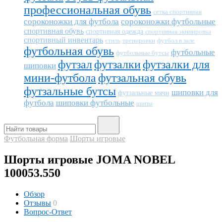
профессиональная обувь
сетка спортивная
сороконожки для футбола
сороконожки футбольные
спортивная обувь
спортивная одежда
спортивная экипировка
спортивный инвентарь
тренировки
футбол в зале
стиль
футбольная обувь
футбольные
футбольные бутсы
футзал
футзалки
футзалки для
шиповки
мини-футбола
футзальная обувь
футзальные бутсы
шиповки для
футзальные мячи
футбола
шиповки футбольные
шипы
Футбольная форма
Шорты игровые
Шорты игровые JOMA NOBEL
100053.550
Обзор
Отзывы
0
Вопрос-Ответ