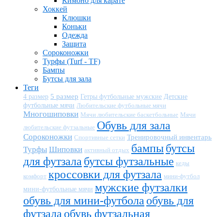
Кимоно для карате
Хоккей
Клюшки
Коньки
Одежда
Защита
Сороконожки
Турфы (Turf - TF)
Бампы
Бутсы для зала
Теги
5 размер
Детские
4 размер
Гетры футбольные мужские
футбольные мячи
Любительские футбольные мячи
Многошиповки
Мячи любительские баскетбольные
Мячи
Обувь для зала
любительские футзальные
Сороконожки
Тренировочный инвентарь
Спортивные сетки
бампы
бутсы
Турфы
Шиповки
активный отдых
для футзала
бутсы футзальные
кеды
кроссовки для футзала
комфорт
мини-футбол
мужские футзалки
мини-футбольные мячи
обувь для мини-футбола
обувь для
футзала
обувь футзальная