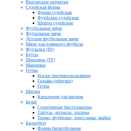
Вратарские перчатки
Судейская форма
Форма судейская
Футболки судейские
Шорты судейские
Футбольные мячи
Футзальные мячи
Детские футбольные мячи
Мячи для пляжного футбола
Футзалки (IN)
Бутсы
Шиповки (TF)
Манишки
Гетры
Носки противоскользящие
Гольфы (обрезки)
Гетры
Щитки
Крепления для щитков
Бельё
Спортивные бюстгальтеры
Тайтсы, легинсы, лосины
Термо- футболки, лонгсливы, майки
Баскетбол
Форма баскетбольная