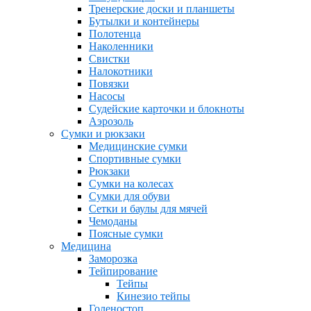
Тренерские доски и планшеты
Бутылки и контейнеры
Полотенца
Наколенники
Свистки
Налокотники
Повязки
Насосы
Судейские карточки и блокноты
Аэрозоль
Сумки и рюкзаки
Медицинские сумки
Спортивные сумки
Рюкзаки
Сумки на колесах
Сумки для обуви
Сетки и баулы для мячей
Чемоданы
Поясные сумки
Медицина
Заморозка
Тейпирование
Тейпы
Кинезио тейпы
Голеностоп