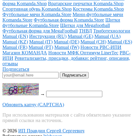
форма Komanda.Shop
Вратарские перчатки Komanda.Shop
Спортивная обувь Komanda.Shop
Костюмы Komanda.Shop
Футбольные мячи Komanda.Store
Мини-футбольные мячи
Komanda.Store
Футбольная форма Komanda.Store
Щитки
футбольные Komanda.Store
Щитки для Megafootball
Футбольная форма для MegaFootball
ТНВД
Триботехнологии
Manual (EN)
Инструкции (RU)
Manual (GE)
Manual (UA)
Manual (KZ)
Manual (IT)
Manual (DE)
Manual (CH)
Manual (ES)
Manual (FR)
Manual (PT)
Manual (IW)
Новости РВС-ИПИ
Магазин КОМАНДА
Новости МФК Оптимум LinerTec
РВС-
ИПИ
Ревитализанты, присадки, добавки: рейтинг, описания,
отзывы
Подписаться
→
Обновить капчу (CAPTCHA)
При использовании материалов с сайта обязательно указание
прямой ссылки на источник.
© 2026
ИП Правдин Сергей Сергеевич