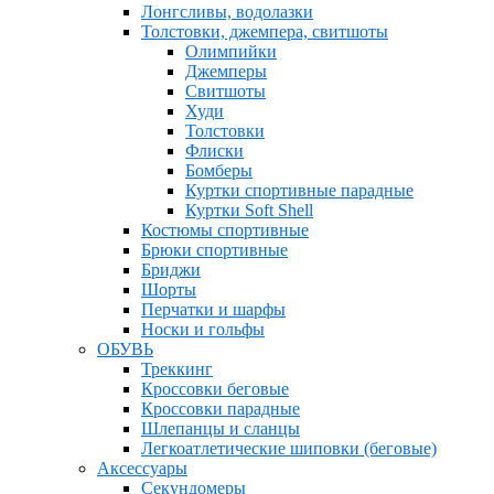
Лонгсливы, водолазки
Толстовки, джемпера, свитшоты
Олимпийки
Джемперы
Свитшоты
Худи
Толстовки
Флиски
Бомберы
Куртки спортивные парадные
Куртки Soft Shell
Костюмы спортивные
Брюки спортивные
Бриджи
Шорты
Перчатки и шарфы
Носки и гольфы
ОБУВЬ
Треккинг
Кроссовки беговые
Кроссовки парадные
Шлепанцы и сланцы
Легкоатлетические шиповки (беговые)
Аксессуары
Секундомеры