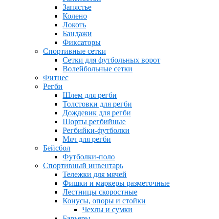
Запястье
Колено
Локоть
Бандажи
Фиксаторы
Спортивные сетки
Сетки для футбольных ворот
Волейбольные сетки
Фитнес
Регби
Шлем для регби
Толстовки для регби
Дождевик для регби
Шорты регбийные
Регбийки-футболки
Мяч для регби
Бейсбол
Футболки-поло
Спортивный инвентарь
Тележки для мячей
Фишки и маркеры разметочные
Лестницы скоростные
Конусы, опоры и стойки
Чехлы и сумки
Барьеры