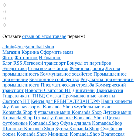
0
0
0
0
Оставьте
отзыв об этом товаре
первым!
admin@megafootball.shop
Магазин
Корзина
Оформить заказ
Фото
Фотопоток
Избранное
Блог
RSS
Легковой транспорт
Бонусы от партнёров
Энергетика
Сельское хозяйство
Железная дорога
Лесная
промышленность
Коммунальное хозяйство
Промышленное
применение
Биатлонное сообщество
Результаты применения в
промышленности
Пневматическая стрельба
Коммерческий
транспорт
Новости Святогор НТ
Двигатели
Трансмиссия
Гидравлика и ТНВД
Смазка
Промышленные клиенты
Святогор НТ
Кейсы для РЕВИТАЛИЗАНТ.РФ
Наши клиенты
Футбольная форма Komanda.Shop
Футбольные мячи
Komanda.Shop
Футзальные мячи Komanda.Shop
Детские мячи
Komanda.Shop
Гетры футбольные Komanda.Shop
Щитки
футбольные Komanda.Shop
Обувь для зала Komanda.Shop
Шиповки Komanda.Shop
Бутсы Komanda.Shop
Судейская
форма Komanda.Shop
Манишки Komanda.Shop
Вратарская