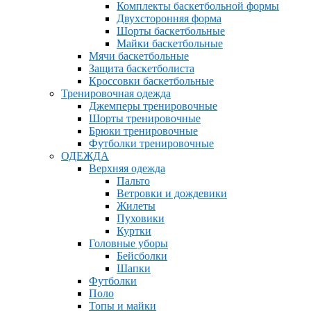
Комплекты баскетбольной формы
Двухсторонняя форма
Шорты баскетбольные
Майки баскетбольные
Мячи баскетбольные
Защита баскетболиста
Кроссовки баскетбольные
Тренировочная одежда
Джемперы тренировочные
Шорты тренировочные
Брюки тренировочные
Футболки тренировочные
ОДЕЖДА
Верхняя одежда
Пальто
Ветровки и дождевики
Жилеты
Пуховики
Куртки
Головные уборы
Бейсболки
Шапки
Футболки
Поло
Топы и майки