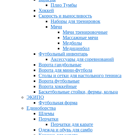
Плио Тумбы
Хоккей
Скорость и выносливость
Наборы для тренировок
Мячи
Мячи тренировочные
Массажные мячи
Медболы
Медицинбол
Футбольный инвентарь
Аксессуары для соревнований
Ворота гандбольные
Ворота для мини-футбола
Столы и сетки для настольного тенниса
Ворота футбольные
Ворота хоккейные
Баскетбольные стойки, фермы, кольца
ЭКИПО
Футбольная форма
Единоборства
Шлемы
Перчатки
Перчатки для карате
Одежда и обувь для самбо