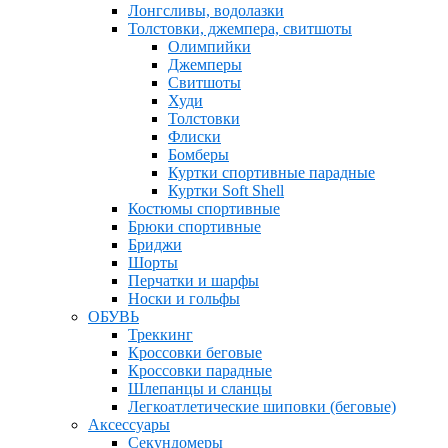
Лонгсливы, водолазки
Толстовки, джемпера, свитшоты
Олимпийки
Джемперы
Свитшоты
Худи
Толстовки
Флиски
Бомберы
Куртки спортивные парадные
Куртки Soft Shell
Костюмы спортивные
Брюки спортивные
Бриджи
Шорты
Перчатки и шарфы
Носки и гольфы
ОБУВЬ
Треккинг
Кроссовки беговые
Кроссовки парадные
Шлепанцы и сланцы
Легкоатлетические шиповки (беговые)
Аксессуары
Секундомеры