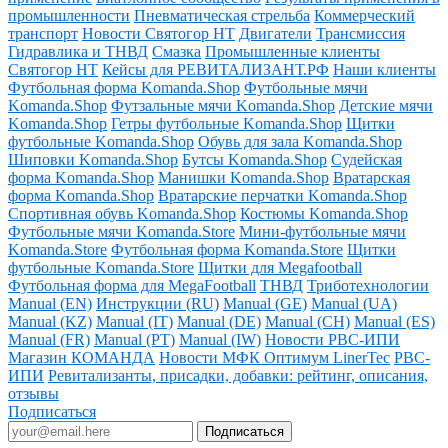
промышленности
Пневматическая стрельба
Коммерческий
транспорт
Новости Святогор НТ
Двигатели
Трансмиссия
Гидравлика и ТНВД
Смазка
Промышленные клиенты
Святогор НТ
Кейсы для РЕВИТАЛИЗАНТ.РФ
Наши клиенты
Футбольная форма Komanda.Shop
Футбольные мячи
Komanda.Shop
Футзальные мячи Komanda.Shop
Детские мячи
Komanda.Shop
Гетры футбольные Komanda.Shop
Щитки
футбольные Komanda.Shop
Обувь для зала Komanda.Shop
Шиповки Komanda.Shop
Бутсы Komanda.Shop
Судейская
форма Komanda.Shop
Манишки Komanda.Shop
Вратарская
форма Komanda.Shop
Вратарские перчатки Komanda.Shop
Спортивная обувь Komanda.Shop
Костюмы Komanda.Shop
Футбольные мячи Komanda.Store
Мини-футбольные мячи
Komanda.Store
Футбольная форма Komanda.Store
Щитки
футбольные Komanda.Store
Щитки для Megafootball
Футбольная форма для MegaFootball
ТНВД
Триботехнологии
Manual (EN)
Инструкции (RU)
Manual (GE)
Manual (UA)
Manual (KZ)
Manual (IT)
Manual (DE)
Manual (CH)
Manual (ES)
Manual (FR)
Manual (PT)
Manual (IW)
Новости РВС-ИПИ
Магазин КОМАНДА
Новости МФК Оптимум LinerTec
РВС-
ИПИ
Ревитализанты, присадки, добавки: рейтинг, описания,
отзывы
Подписаться