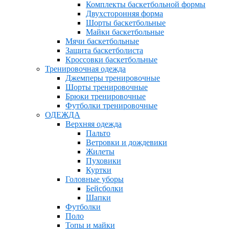
Комплекты баскетбольной формы
Двухсторонняя форма
Шорты баскетбольные
Майки баскетбольные
Мячи баскетбольные
Защита баскетболиста
Кроссовки баскетбольные
Тренировочная одежда
Джемперы тренировочные
Шорты тренировочные
Брюки тренировочные
Футболки тренировочные
ОДЕЖДА
Верхняя одежда
Пальто
Ветровки и дождевики
Жилеты
Пуховики
Куртки
Головные уборы
Бейсболки
Шапки
Футболки
Поло
Топы и майки