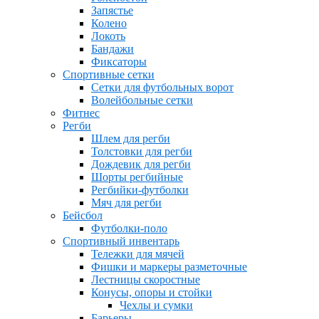
Запястье
Колено
Локоть
Бандажи
Фиксаторы
Спортивные сетки
Сетки для футбольных ворот
Волейбольные сетки
Фитнес
Регби
Шлем для регби
Толстовки для регби
Дождевик для регби
Шорты регбийные
Регбийки-футболки
Мяч для регби
Бейсбол
Футболки-поло
Спортивный инвентарь
Тележки для мячей
Фишки и маркеры разметочные
Лестницы скоростные
Конусы, опоры и стойки
Чехлы и сумки
Барьеры