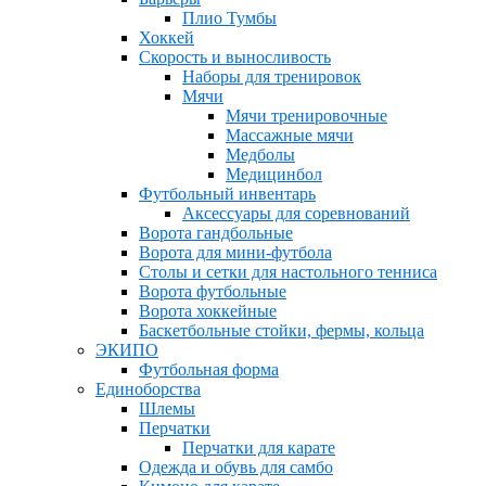
Плио Тумбы
Хоккей
Скорость и выносливость
Наборы для тренировок
Мячи
Мячи тренировочные
Массажные мячи
Медболы
Медицинбол
Футбольный инвентарь
Аксессуары для соревнований
Ворота гандбольные
Ворота для мини-футбола
Столы и сетки для настольного тенниса
Ворота футбольные
Ворота хоккейные
Баскетбольные стойки, фермы, кольца
ЭКИПО
Футбольная форма
Единоборства
Шлемы
Перчатки
Перчатки для карате
Одежда и обувь для самбо