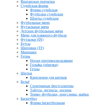
Вратарские перчатки
Судейская форма
Форма судейская
Футболки судейские
Шорты судейские
Футбольные мячи
Футзальные мячи
Детские футбольные мячи
Мячи для пляжного футбола
Футзалки (IN)
Бутсы
Шиповки (TF)
Манишки
Гетры
Носки противоскользящие
Гольфы (обрезки)
Гетры
Щитки
Крепления для щитков
Бельё
Спортивные бюстгальтеры
Тайтсы, легинсы, лосины
Термо- футболки, лонгсливы, майки
Баскетбол
Форма баскетбольная