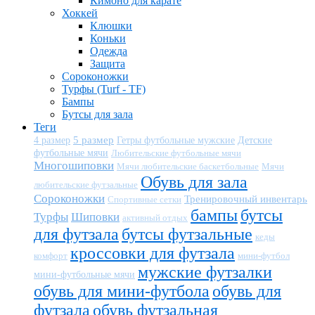
Кимоно для карате
Хоккей
Клюшки
Коньки
Одежда
Защита
Сороконожки
Турфы (Turf - TF)
Бампы
Бутсы для зала
Теги
5 размер
Детские
4 размер
Гетры футбольные мужские
футбольные мячи
Любительские футбольные мячи
Многошиповки
Мячи любительские баскетбольные
Мячи
Обувь для зала
любительские футзальные
Сороконожки
Тренировочный инвентарь
Спортивные сетки
бампы
бутсы
Турфы
Шиповки
активный отдых
для футзала
бутсы футзальные
кеды
кроссовки для футзала
комфорт
мини-футбол
мужские футзалки
мини-футбольные мячи
обувь для мини-футбола
обувь для
футзала
обувь футзальная