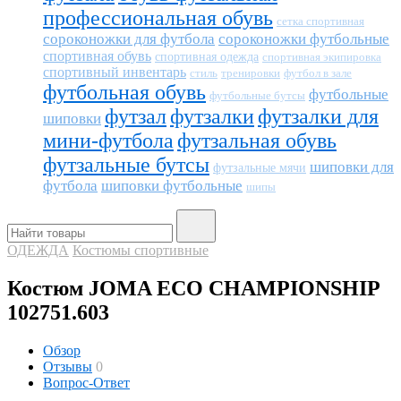
профессиональная обувь
сетка спортивная
сороконожки для футбола
сороконожки футбольные
спортивная обувь
спортивная одежда
спортивная экипировка
спортивный инвентарь
тренировки
футбол в зале
стиль
футбольная обувь
футбольные
футбольные бутсы
футзал
футзалки
футзалки для
шиповки
мини-футбола
футзальная обувь
футзальные бутсы
шиповки для
футзальные мячи
футбола
шиповки футбольные
шипы
ОДЕЖДА
Костюмы спортивные
Костюм JOMA ECO CHAMPIONSHIP
102751.603
Обзор
Отзывы
0
Вопрос-Ответ