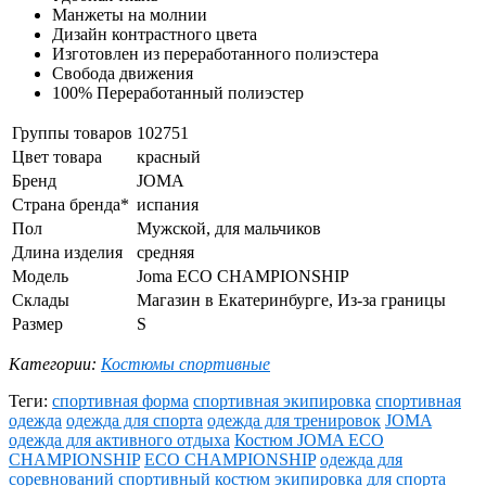
Манжеты на молнии
Дизайн контрастного цвета
Изготовлен из переработанного полиэстера
Свобода движения
100% Переработанный полиэстер
Группы товаров
102751
Цвет товара
красный
Бренд
JOMA
Страна бренда*
испания
Пол
Мужской, для мальчиков
Длина изделия
средняя
Модель
Joma ECO CHAMPIONSHIP
Склады
Магазин в Екатеринбурге, Из-за границы
Размер
S
Категории:
Костюмы спортивные
Теги:
спортивная форма
спортивная экипировка
спортивная
одежда
одежда для спорта
одежда для тренировок
JOMA
одежда для активного отдыха
Костюм JOMA ECO
CHAMPIONSHIP
ECO CHAMPIONSHIP
одежда для
соревнований
спортивный костюм
экипировка для спорта