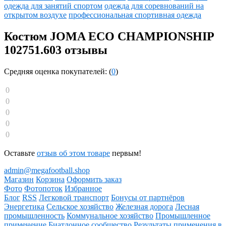
одежда для занятий спортом
одежда для соревнований на
открытом воздухе
профессиональная спортивная одежда
Костюм JOMA ECO CHAMPIONSHIP
102751.603 отзывы
Средняя оценка покупателей: (
0
)
0
0
0
0
0
Оставьте
отзыв об этом товаре
первым!
admin@megafootball.shop
Магазин
Корзина
Оформить заказ
Фото
Фотопоток
Избранное
Блог
RSS
Легковой транспорт
Бонусы от партнёров
Энергетика
Сельское хозяйство
Железная дорога
Лесная
промышленность
Коммунальное хозяйство
Промышленное
применение
Биатлонное сообщество
Результаты применения в