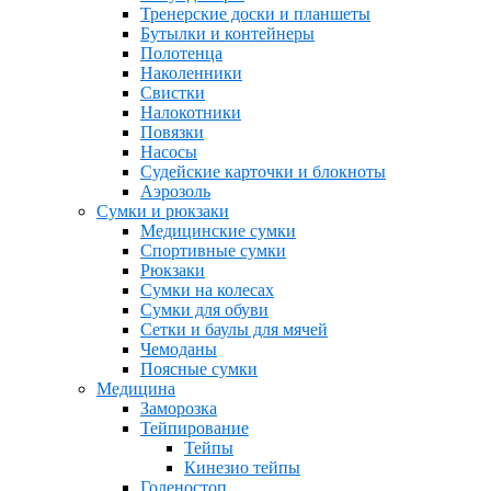
Тренерские доски и планшеты
Бутылки и контейнеры
Полотенца
Наколенники
Свистки
Налокотники
Повязки
Насосы
Судейские карточки и блокноты
Аэрозоль
Сумки и рюкзаки
Медицинские сумки
Спортивные сумки
Рюкзаки
Сумки на колесах
Сумки для обуви
Сетки и баулы для мячей
Чемоданы
Поясные сумки
Медицина
Заморозка
Тейпирование
Тейпы
Кинезио тейпы
Голеностоп