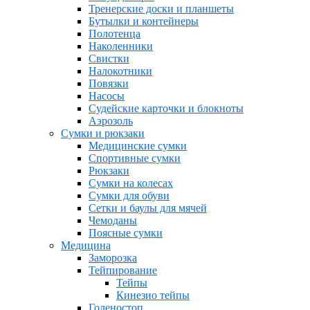
Тренерские доски и планшеты
Бутылки и контейнеры
Полотенца
Наколенники
Свистки
Налокотники
Повязки
Насосы
Судейские карточки и блокноты
Аэрозоль
Сумки и рюкзаки
Медицинские сумки
Спортивные сумки
Рюкзаки
Сумки на колесах
Сумки для обуви
Сетки и баулы для мячей
Чемоданы
Поясные сумки
Медицина
Заморозка
Тейпирование
Тейпы
Кинезио тейпы
Голеностоп