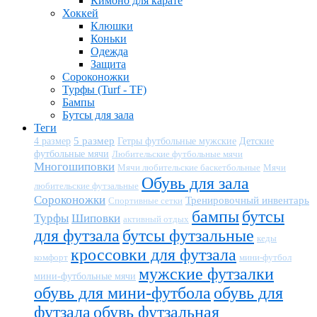
Кимоно для карате
Хоккей
Клюшки
Коньки
Одежда
Защита
Сороконожки
Турфы (Turf - TF)
Бампы
Бутсы для зала
Теги
5 размер
Детские
4 размер
Гетры футбольные мужские
футбольные мячи
Любительские футбольные мячи
Многошиповки
Мячи любительские баскетбольные
Мячи
Обувь для зала
любительские футзальные
Сороконожки
Тренировочный инвентарь
Спортивные сетки
бампы
бутсы
Турфы
Шиповки
активный отдых
для футзала
бутсы футзальные
кеды
кроссовки для футзала
комфорт
мини-футбол
мужские футзалки
мини-футбольные мячи
обувь для мини-футбола
обувь для
футзала
обувь футзальная