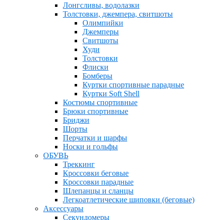
Лонгсливы, водолазки
Толстовки, джемпера, свитшоты
Олимпийки
Джемперы
Свитшоты
Худи
Толстовки
Флиски
Бомберы
Куртки спортивные парадные
Куртки Soft Shell
Костюмы спортивные
Брюки спортивные
Бриджи
Шорты
Перчатки и шарфы
Носки и гольфы
ОБУВЬ
Треккинг
Кроссовки беговые
Кроссовки парадные
Шлепанцы и сланцы
Легкоатлетические шиповки (беговые)
Аксессуары
Секундомеры