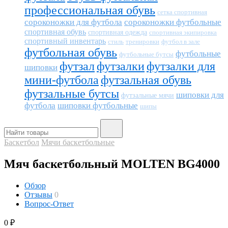
профессиональная обувь
сетка спортивная
сороконожки для футбола
сороконожки футбольные
спортивная обувь
спортивная одежда
спортивная экипировка
спортивный инвентарь
тренировки
футбол в зале
стиль
футбольная обувь
футбольные
футбольные бутсы
футзал
футзалки
футзалки для
шиповки
мини-футбола
футзальная обувь
футзальные бутсы
шиповки для
футзальные мячи
футбола
шиповки футбольные
шипы
Баскетбол
Мячи баскетбольные
Мяч баскетбольный MOLTEN BG4000
Обзор
Отзывы
0
Вопрос-Ответ
0
₽