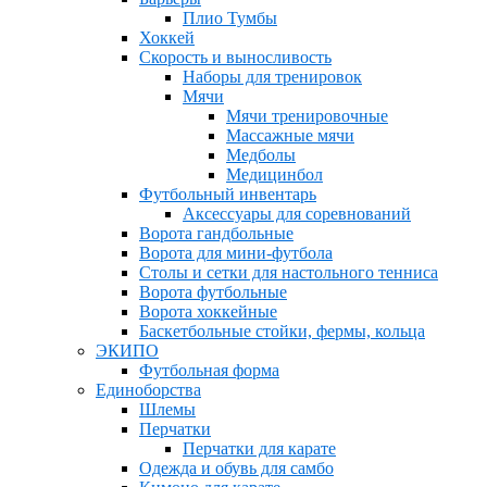
Плио Тумбы
Хоккей
Скорость и выносливость
Наборы для тренировок
Мячи
Мячи тренировочные
Массажные мячи
Медболы
Медицинбол
Футбольный инвентарь
Аксессуары для соревнований
Ворота гандбольные
Ворота для мини-футбола
Столы и сетки для настольного тенниса
Ворота футбольные
Ворота хоккейные
Баскетбольные стойки, фермы, кольца
ЭКИПО
Футбольная форма
Единоборства
Шлемы
Перчатки
Перчатки для карате
Одежда и обувь для самбо