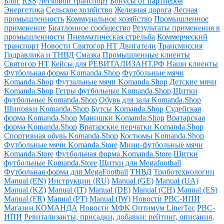
Блог
RSS
Легковой транспорт
Бонусы от партнёров
Энергетика
Сельское хозяйство
Железная дорога
Лесная
промышленность
Коммунальное хозяйство
Промышленное
применение
Биатлонное сообщество
Результаты применения в
промышленности
Пневматическая стрельба
Коммерческий
транспорт
Новости Святогор НТ
Двигатели
Трансмиссия
Гидравлика и ТНВД
Смазка
Промышленные клиенты
Святогор НТ
Кейсы для РЕВИТАЛИЗАНТ.РФ
Наши клиенты
Футбольная форма Komanda.Shop
Футбольные мячи
Komanda.Shop
Футзальные мячи Komanda.Shop
Детские мячи
Komanda.Shop
Гетры футбольные Komanda.Shop
Щитки
футбольные Komanda.Shop
Обувь для зала Komanda.Shop
Шиповки Komanda.Shop
Бутсы Komanda.Shop
Судейская
форма Komanda.Shop
Манишки Komanda.Shop
Вратарская
форма Komanda.Shop
Вратарские перчатки Komanda.Shop
Спортивная обувь Komanda.Shop
Костюмы Komanda.Shop
Футбольные мячи Komanda.Store
Мини-футбольные мячи
Komanda.Store
Футбольная форма Komanda.Store
Щитки
футбольные Komanda.Store
Щитки для Megafootball
Футбольная форма для MegaFootball
ТНВД
Триботехнологии
Manual (EN)
Инструкции (RU)
Manual (GE)
Manual (UA)
Manual (KZ)
Manual (IT)
Manual (DE)
Manual (CH)
Manual (ES)
Manual (FR)
Manual (PT)
Manual (IW)
Новости РВС-ИПИ
Магазин КОМАНДА
Новости МФК Оптимум LinerTec
РВС-
ИПИ
Ревитализанты, присадки, добавки: рейтинг, описания,