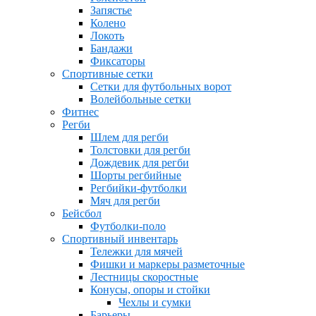
Запястье
Колено
Локоть
Бандажи
Фиксаторы
Спортивные сетки
Сетки для футбольных ворот
Волейбольные сетки
Фитнес
Регби
Шлем для регби
Толстовки для регби
Дождевик для регби
Шорты регбийные
Регбийки-футболки
Мяч для регби
Бейсбол
Футболки-поло
Спортивный инвентарь
Тележки для мячей
Фишки и маркеры разметочные
Лестницы скоростные
Конусы, опоры и стойки
Чехлы и сумки
Барьеры