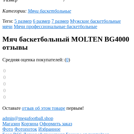
Категории:
Мячи баскетбольные
Теги:
5 размер
6 размер
7 размер
Мужские баскетбольные
мячи
Мячи профессиональные баскетбольные
Мяч баскетбольный MOLTEN BG4000
отзывы
Средняя оценка покупателей: (
0
)
0
0
0
0
0
Оставьте
отзыв об этом товаре
первым!
admin@megafootball.shop
Магазин
Корзина
Оформить заказ
Фото
Фотопоток
Избранное