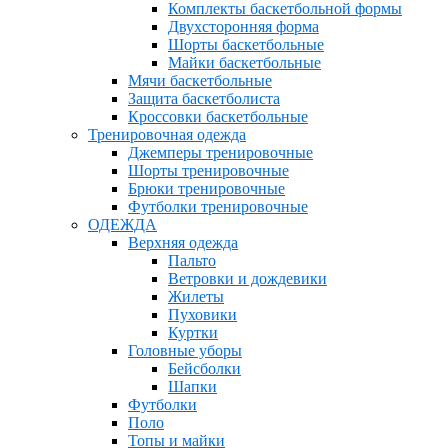
Комплекты баскетбольной формы
Двухсторонняя форма
Шорты баскетбольные
Майки баскетбольные
Мячи баскетбольные
Защита баскетболиста
Кроссовки баскетбольные
Тренировочная одежда
Джемперы тренировочные
Шорты тренировочные
Брюки тренировочные
Футболки тренировочные
ОДЕЖДА
Верхняя одежда
Пальто
Ветровки и дождевики
Жилеты
Пуховики
Куртки
Головные уборы
Бейсболки
Шапки
Футболки
Поло
Топы и майки