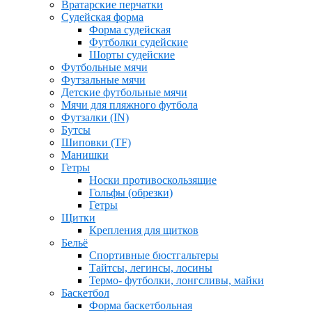
Вратарские перчатки
Судейская форма
Форма судейская
Футболки судейские
Шорты судейские
Футбольные мячи
Футзальные мячи
Детские футбольные мячи
Мячи для пляжного футбола
Футзалки (IN)
Бутсы
Шиповки (TF)
Манишки
Гетры
Носки противоскользящие
Гольфы (обрезки)
Гетры
Щитки
Крепления для щитков
Бельё
Спортивные бюстгальтеры
Тайтсы, легинсы, лосины
Термо- футболки, лонгсливы, майки
Баскетбол
Форма баскетбольная