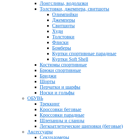
Лонгсливы, водолазки
Толстовки, джемпера, свитшоты
Олимпийки
Джемперы
Свитшоты
Худи
Толстовки
Флиски
Бомберы
Куртки спортивные парадные
Куртки Soft Shell
Костюмы спортивные
Брюки спортивные
Бриджи
Шорты
Перчатки и шарфы
Носки и гольфы
ОБУВЬ
Треккинг
Кроссовки беговые
Кроссовки парадные
Шлепанцы и сланцы
Легкоатлетические шиповки (беговые)
Аксессуары
Секундомеры