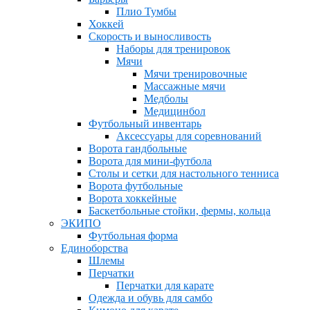
Плио Тумбы
Хоккей
Скорость и выносливость
Наборы для тренировок
Мячи
Мячи тренировочные
Массажные мячи
Медболы
Медицинбол
Футбольный инвентарь
Аксессуары для соревнований
Ворота гандбольные
Ворота для мини-футбола
Столы и сетки для настольного тенниса
Ворота футбольные
Ворота хоккейные
Баскетбольные стойки, фермы, кольца
ЭКИПО
Футбольная форма
Единоборства
Шлемы
Перчатки
Перчатки для карате
Одежда и обувь для самбо