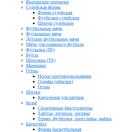
Вратарские перчатки
Судейская форма
Форма судейская
Футболки судейские
Шорты судейские
Футбольные мячи
Футзальные мячи
Детские футбольные мячи
Мячи для пляжного футбола
Футзалки (IN)
Бутсы
Шиповки (TF)
Манишки
Гетры
Носки противоскользящие
Гольфы (обрезки)
Гетры
Щитки
Крепления для щитков
Бельё
Спортивные бюстгальтеры
Тайтсы, легинсы, лосины
Термо- футболки, лонгсливы, майки
Баскетбол
Форма баскетбольная