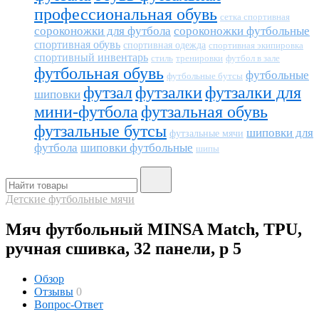
профессиональная обувь
сетка спортивная
сороконожки для футбола
сороконожки футбольные
спортивная обувь
спортивная одежда
спортивная экипировка
спортивный инвентарь
тренировки
футбол в зале
стиль
футбольная обувь
футбольные
футбольные бутсы
футзал
футзалки
футзалки для
шиповки
мини-футбола
футзальная обувь
футзальные бутсы
шиповки для
футзальные мячи
футбола
шиповки футбольные
шипы
Детские футбольные мячи
Мяч футбольный MINSA Match, TPU,
ручная сшивка, 32 панели, р 5
Обзор
Отзывы
0
Вопрос-Ответ