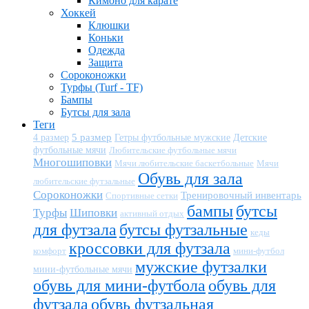
Кимоно для карате
Хоккей
Клюшки
Коньки
Одежда
Защита
Сороконожки
Турфы (Turf - TF)
Бампы
Бутсы для зала
Теги
5 размер
Детские
4 размер
Гетры футбольные мужские
футбольные мячи
Любительские футбольные мячи
Многошиповки
Мячи любительские баскетбольные
Мячи
Обувь для зала
любительские футзальные
Сороконожки
Тренировочный инвентарь
Спортивные сетки
бампы
бутсы
Турфы
Шиповки
активный отдых
для футзала
бутсы футзальные
кеды
кроссовки для футзала
комфорт
мини-футбол
мужские футзалки
мини-футбольные мячи
обувь для мини-футбола
обувь для
футзала
обувь футзальная