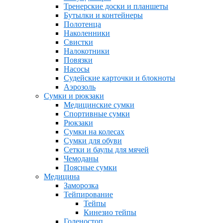
Тренерские доски и планшеты
Бутылки и контейнеры
Полотенца
Наколенники
Свистки
Налокотники
Повязки
Насосы
Судейские карточки и блокноты
Аэрозоль
Сумки и рюкзаки
Медицинские сумки
Спортивные сумки
Рюкзаки
Сумки на колесах
Сумки для обуви
Сетки и баулы для мячей
Чемоданы
Поясные сумки
Медицина
Заморозка
Тейпирование
Тейпы
Кинезио тейпы
Голеностоп