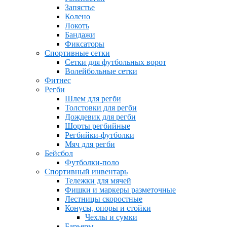
Запястье
Колено
Локоть
Бандажи
Фиксаторы
Спортивные сетки
Сетки для футбольных ворот
Волейбольные сетки
Фитнес
Регби
Шлем для регби
Толстовки для регби
Дождевик для регби
Шорты регбийные
Регбийки-футболки
Мяч для регби
Бейсбол
Футболки-поло
Спортивный инвентарь
Тележки для мячей
Фишки и маркеры разметочные
Лестницы скоростные
Конусы, опоры и стойки
Чехлы и сумки
Барьеры