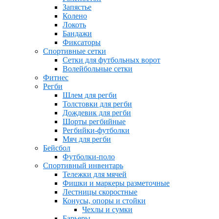
Запястье
Колено
Локоть
Бандажи
Фиксаторы
Спортивные сетки
Сетки для футбольных ворот
Волейбольные сетки
Фитнес
Регби
Шлем для регби
Толстовки для регби
Дождевик для регби
Шорты регбийные
Регбийки-футболки
Мяч для регби
Бейсбол
Футболки-поло
Спортивный инвентарь
Тележки для мячей
Фишки и маркеры разметочные
Лестницы скоростные
Конусы, опоры и стойки
Чехлы и сумки
Барьеры