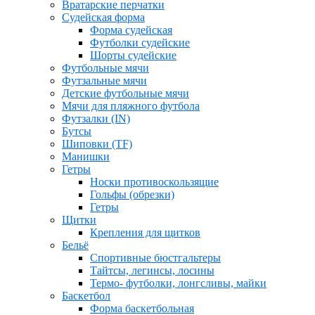
Вратарские перчатки
Судейская форма
Форма судейская
Футболки судейские
Шорты судейские
Футбольные мячи
Футзальные мячи
Детские футбольные мячи
Мячи для пляжного футбола
Футзалки (IN)
Бутсы
Шиповки (TF)
Манишки
Гетры
Носки противоскользящие
Гольфы (обрезки)
Гетры
Щитки
Крепления для щитков
Бельё
Спортивные бюстгальтеры
Тайтсы, легинсы, лосины
Термо- футболки, лонгсливы, майки
Баскетбол
Форма баскетбольная