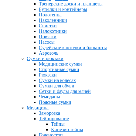
Тренерские доски и планшеты
Бутылки и контейнеры
Полотенца
Наколенники
Свистки
Налокотники
Повязки
Насосы
Судейские карточки и блокноты
Аэрозоль
Сумки и рюкзаки
Медицинские сумки
Спортивные сумки
Рюкзаки
Сумки на колесах
Сумки для обуви
Сетки и баулы для мячей
Чемоданы
Поясные сумки
Медицина
Заморозка
Тейпирование
Тейпы
Кинезио тейпы
Голеностоп