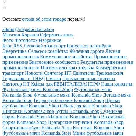
0
0
Оставьте
отзыв об этом товаре
первым!
admin@megafootball.shop
Магазин
Корзина
Оформить заказ
Фото
Фотопоток
Избранное
Блог
RSS
Легковой транспорт
Бонусы от партнёров
Энергетика
Сельское хозяйство
Железная дорога
Лесная
промышленность
Коммунальное хозяйство
Промышленное
применение
Биатлонное сообщество
Результаты применения в
промышленности
Пневматическая стрельба
Коммерческий
транспорт
Новости Святогор НТ
Двигатели
Трансмиссия
Гидравлика и ТНВД
Смазка
Промышленные клиенты
Святогор НТ
Кейсы для РЕВИТАЛИЗАНТ.РФ
Наши клиенты
Футбольная форма Komanda.Shop
Футбольные мячи
Komanda.Shop
Футзальные мячи Komanda.Shop
Детские мячи
Komanda.Shop
Гетры футбольные Komanda.Shop
Щитки
футбольные Komanda.Shop
Обувь для зала Komanda.Shop
Шиповки Komanda.Shop
Бутсы Komanda.Shop
Судейская
форма Komanda.Shop
Манишки Komanda.Shop
Вратарская
форма Komanda.Shop
Вратарские перчатки Komanda.Shop
Спортивная обувь Komanda.Shop
Костюмы Komanda.Shop
Футбольные мячи Komanda.Store
Мини-футбольные мячи