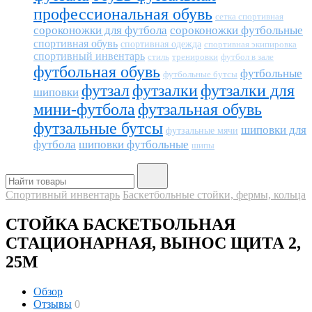
профессиональная обувь
сетка спортивная
сороконожки для футбола
сороконожки футбольные
спортивная обувь
спортивная одежда
спортивная экипировка
спортивный инвентарь
тренировки
футбол в зале
стиль
футбольная обувь
футбольные
футбольные бутсы
футзал
футзалки
футзалки для
шиповки
мини-футбола
футзальная обувь
футзальные бутсы
шиповки для
футзальные мячи
футбола
шиповки футбольные
шипы
Спортивный инвентарь
Баскетбольные стойки, фермы, кольца
СТОЙКА БАСКЕТБОЛЬНАЯ
СТАЦИОНАРНАЯ, ВЫНОС ЩИТА 2,
25М
Обзор
Отзывы
0