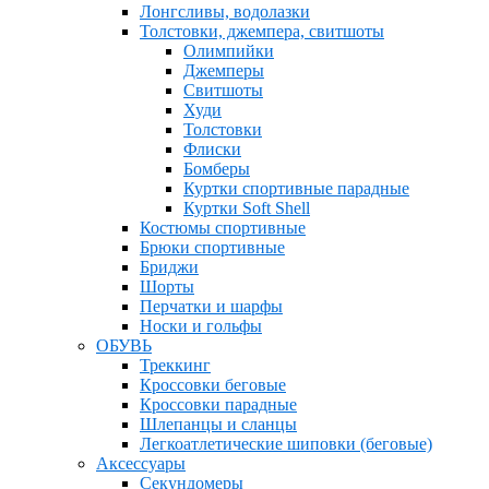
Лонгсливы, водолазки
Толстовки, джемпера, свитшоты
Олимпийки
Джемперы
Свитшоты
Худи
Толстовки
Флиски
Бомберы
Куртки спортивные парадные
Куртки Soft Shell
Костюмы спортивные
Брюки спортивные
Бриджи
Шорты
Перчатки и шарфы
Носки и гольфы
ОБУВЬ
Треккинг
Кроссовки беговые
Кроссовки парадные
Шлепанцы и сланцы
Легкоатлетические шиповки (беговые)
Аксессуары
Секундомеры