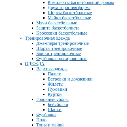
Комплекты баскетбольной формы
Двухсторонняя форма
Шорты баскетбольные
Майки баскетбольные
Мячи баскетбольные
Защита баскетболиста
Кроссовки баскетбольные
Тренировочная одежда
Джемперы тренировочные
Шорты тренировочные
Брюки тренировочные
Футболки тренировочные
ОДЕЖДА
Верхняя одежда
Пальто
Ветровки и дождевики
Жилеты
Пуховики
Куртки
Головные уборы
Бейсболки
Шапки
Футболки
Поло
Топы и майки