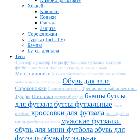
Кимоно для карате
Хоккей
Клюшки
Коньки
Одежда
Защита
Сороконожки
Турфы (Turf - TF)
Бампы
Бутсы для зала
Теги
5 размер
Детские
4 размер
Гетры футбольные мужские
футбольные мячи
Любительские футбольные мячи
Многошиповки
Мячи любительские баскетбольные
Мячи
Обувь для зала
любительские футзальные
Сороконожки
Тренировочный инвентарь
Спортивные сетки
бампы
бутсы
Турфы
Шиповки
активный отдых
для футзала
бутсы футзальные
кеды
кроссовки для футзала
комфорт
мини-футбол
мужские футзалки
мини-футбольные мячи
обувь для мини-футбола
обувь для
футзала
обувь футзальная