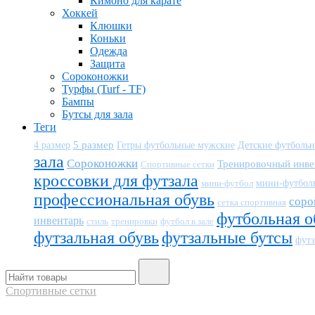
Кимоно для карате
Хоккей
Клюшки
Коньки
Одежда
Защита
Сороконожки
Турфы (Turf - TF)
Бампы
Бутсы для зала
Теги
5 размер
Детские футболь
4 размер
Гетры футбольные мужские
зала
Сороконожки
Тренировочный инве
Спортивные сетки
кроссовки для футзала
мини-футбол
мини-футбол
профессиональная обувь
соро
сетка спортивная
футбольная о
инвентарь
тренировки
футбол в зале
стиль
футзальная обувь
футзальные бутсы
футз
Спортивные сетки