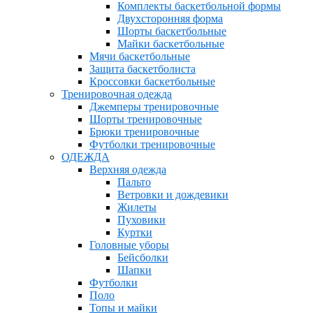
Комплекты баскетбольной формы
Двухсторонняя форма
Шорты баскетбольные
Майки баскетбольные
Мячи баскетбольные
Защита баскетболиста
Кроссовки баскетбольные
Тренировочная одежда
Джемперы тренировочные
Шорты тренировочные
Брюки тренировочные
Футболки тренировочные
ОДЕЖДА
Верхняя одежда
Пальто
Ветровки и дождевики
Жилеты
Пуховики
Куртки
Головные уборы
Бейсболки
Шапки
Футболки
Поло
Топы и майки