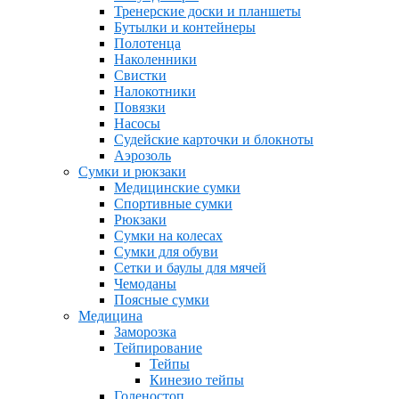
Тренерские доски и планшеты
Бутылки и контейнеры
Полотенца
Наколенники
Свистки
Налокотники
Повязки
Насосы
Судейские карточки и блокноты
Аэрозоль
Сумки и рюкзаки
Медицинские сумки
Спортивные сумки
Рюкзаки
Сумки на колесах
Сумки для обуви
Сетки и баулы для мячей
Чемоданы
Поясные сумки
Медицина
Заморозка
Тейпирование
Тейпы
Кинезио тейпы
Голеностоп