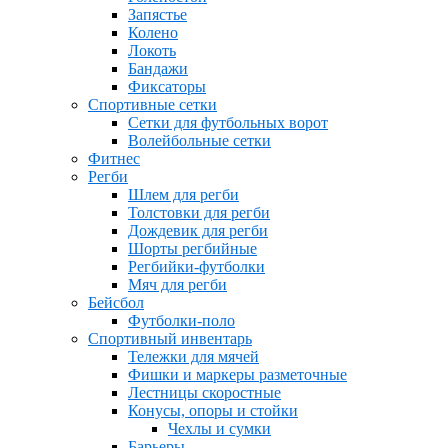
Запястье
Колено
Локоть
Бандажи
Фиксаторы
Спортивные сетки
Сетки для футбольных ворот
Волейбольные сетки
Фитнес
Регби
Шлем для регби
Толстовки для регби
Дождевик для регби
Шорты регбийные
Регбийки-футболки
Мяч для регби
Бейсбол
Футболки-поло
Спортивный инвентарь
Тележки для мячей
Фишки и маркеры разметочные
Лестницы скоростные
Конусы, опоры и стойки
Чехлы и сумки
Барьеры