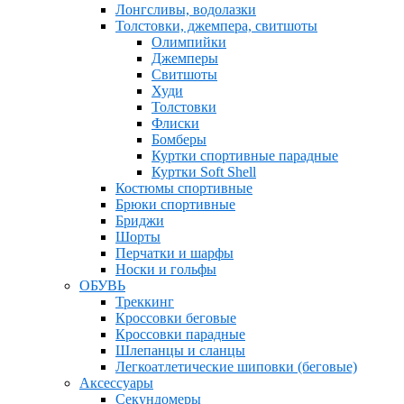
Лонгсливы, водолазки
Толстовки, джемпера, свитшоты
Олимпийки
Джемперы
Свитшоты
Худи
Толстовки
Флиски
Бомберы
Куртки спортивные парадные
Куртки Soft Shell
Костюмы спортивные
Брюки спортивные
Бриджи
Шорты
Перчатки и шарфы
Носки и гольфы
ОБУВЬ
Треккинг
Кроссовки беговые
Кроссовки парадные
Шлепанцы и сланцы
Легкоатлетические шиповки (беговые)
Аксессуары
Секундомеры