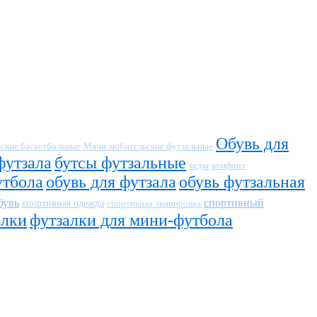
Обувь для
ские баскетбольные
Мячи любительские футзальные
футзала
бутсы футзальные
кеды
комфорт
утбола
обувь для футзала
обувь футзальная
бувь
спортивный
спортивная одежда
спортивная экипировка
алки
футзалки для мини-футбола