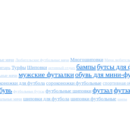
Многошиповки
ные мячи
Любительские футбольные мячи
Мячи любитель
бампы
бутсы для 
Турфы
Шиповки
нтарь
активный отдых
мужские футзалки
обувь для мини-ф
ьные мячи
коножки для футбола
сороконожки футбольные
спортивная о
бувь
футзал
футз
футбольные шиповки
футбольные бутсы
шиповки для футбола
шиповки футбольные
альные мячи
шипы