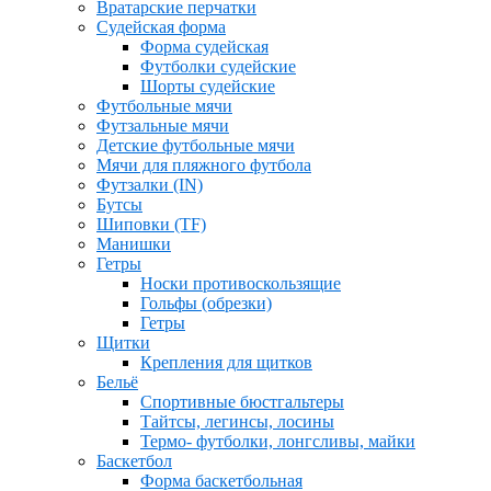
Вратарские перчатки
Судейская форма
Форма судейская
Футболки судейские
Шорты судейские
Футбольные мячи
Футзальные мячи
Детские футбольные мячи
Мячи для пляжного футбола
Футзалки (IN)
Бутсы
Шиповки (TF)
Манишки
Гетры
Носки противоскользящие
Гольфы (обрезки)
Гетры
Щитки
Крепления для щитков
Бельё
Спортивные бюстгальтеры
Тайтсы, легинсы, лосины
Термо- футболки, лонгсливы, майки
Баскетбол
Форма баскетбольная