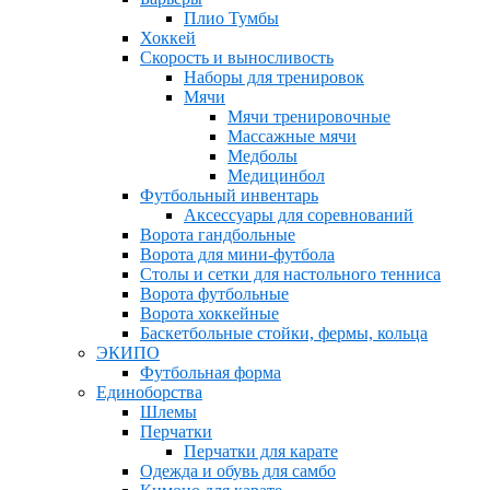
Плио Тумбы
Хоккей
Скорость и выносливость
Наборы для тренировок
Мячи
Мячи тренировочные
Массажные мячи
Медболы
Медицинбол
Футбольный инвентарь
Аксессуары для соревнований
Ворота гандбольные
Ворота для мини-футбола
Столы и сетки для настольного тенниса
Ворота футбольные
Ворота хоккейные
Баскетбольные стойки, фермы, кольца
ЭКИПО
Футбольная форма
Единоборства
Шлемы
Перчатки
Перчатки для карате
Одежда и обувь для самбо