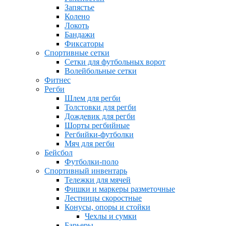
Запястье
Колено
Локоть
Бандажи
Фиксаторы
Спортивные сетки
Сетки для футбольных ворот
Волейбольные сетки
Фитнес
Регби
Шлем для регби
Толстовки для регби
Дождевик для регби
Шорты регбийные
Регбийки-футболки
Мяч для регби
Бейсбол
Футболки-поло
Спортивный инвентарь
Тележки для мячей
Фишки и маркеры разметочные
Лестницы скоростные
Конусы, опоры и стойки
Чехлы и сумки
Барьеры