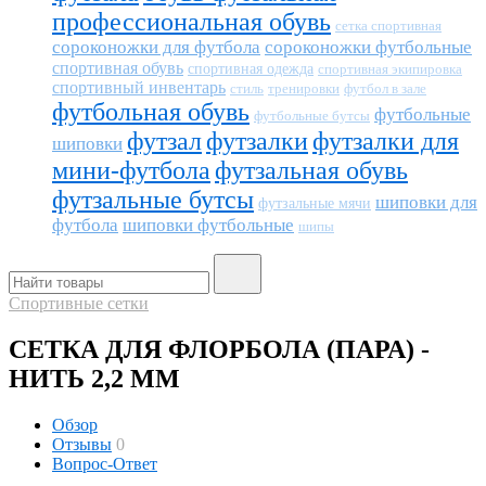
профессиональная обувь
сетка спортивная
сороконожки для футбола
сороконожки футбольные
спортивная обувь
спортивная одежда
спортивная экипировка
спортивный инвентарь
тренировки
футбол в зале
стиль
футбольная обувь
футбольные
футбольные бутсы
футзал
футзалки
футзалки для
шиповки
мини-футбола
футзальная обувь
футзальные бутсы
шиповки для
футзальные мячи
футбола
шиповки футбольные
шипы
Спортивные сетки
СЕТКА ДЛЯ ФЛОРБОЛА (ПАРА) -
НИТЬ 2,2 ММ
Обзор
Отзывы
0
Вопрос-Ответ