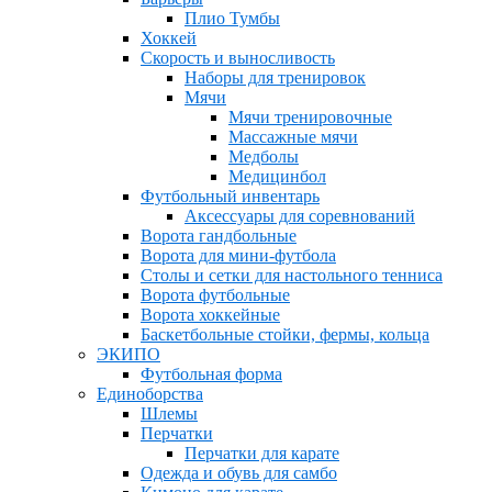
Плио Тумбы
Хоккей
Скорость и выносливость
Наборы для тренировок
Мячи
Мячи тренировочные
Массажные мячи
Медболы
Медицинбол
Футбольный инвентарь
Аксессуары для соревнований
Ворота гандбольные
Ворота для мини-футбола
Столы и сетки для настольного тенниса
Ворота футбольные
Ворота хоккейные
Баскетбольные стойки, фермы, кольца
ЭКИПО
Футбольная форма
Единоборства
Шлемы
Перчатки
Перчатки для карате
Одежда и обувь для самбо