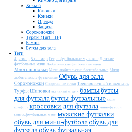
Кимоно для карате
Хоккей
Клюшки
Коньки
Одежда
Защита
Сороконожки
Турфы (Turf - TF)
Бампы
Бутсы для зала
Теги
5 размер
Детские
4 размер
Гетры футбольные мужские
футбольные мячи
Любительские футбольные мячи
Многошиповки
Мячи любительские баскетбольные
Мячи
Обувь для зала
любительские футзальные
Сороконожки
Тренировочный инвентарь
Спортивные сетки
бампы
бутсы
Турфы
Шиповки
активный отдых
для футзала
бутсы футзальные
кеды
кроссовки для футзала
комфорт
мини-футбол
мужские футзалки
мини-футбольные мячи
обувь для мини-футбола
обувь для
футзала
обувь футзальная