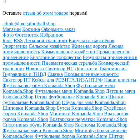
0
Оставьте
отзыв об этом товаре
первым!
admin@megafootball.shop
Магазин
Корзина
Оформить заказ
Фото
Фотопоток
Избранное
Блог
RSS
Легковой транспорт
Бонусы от партнёров
Энергетика
Сельское хозяйство
Железная дорога
Лесная
промышленность
Коммунальное хозяйство
Промышленное
применение
Биатлонное сообщество
Результаты применения в
промышленности
Пневматическая стрельба
Коммерческий
транспорт
Новости Святогор НТ
Двигатели
Трансмиссия
Гидравлика и ТНВД
Смазка
Промышленные клиенты
Святогор НТ
Кейсы для РЕВИТАЛИЗАНТ.РФ
Наши клиенты
Футбольная форма Komanda.Shop
Футбольные мячи
Komanda.Shop
Футзальные мячи Komanda.Shop
Детские мячи
Komanda.Shop
Гетры футбольные Komanda.Shop
Щитки
футбольные Komanda.Shop
Обувь для зала Komanda.Shop
Шиповки Komanda.Shop
Бутсы Komanda.Shop
Судейская
форма Komanda.Shop
Манишки Komanda.Shop
Вратарская
форма Komanda.Shop
Вратарские перчатки Komanda.Shop
Спортивная обувь Komanda.Shop
Костюмы Komanda.Shop
Футбольные мячи Komanda.Store
Мини-футбольные мячи
Komanda.Store
Футбольная форма Komanda.Store
Щитки