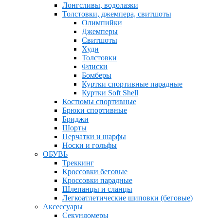
Лонгсливы, водолазки
Толстовки, джемпера, свитшоты
Олимпийки
Джемперы
Свитшоты
Худи
Толстовки
Флиски
Бомберы
Куртки спортивные парадные
Куртки Soft Shell
Костюмы спортивные
Брюки спортивные
Бриджи
Шорты
Перчатки и шарфы
Носки и гольфы
ОБУВЬ
Треккинг
Кроссовки беговые
Кроссовки парадные
Шлепанцы и сланцы
Легкоатлетические шиповки (беговые)
Аксессуары
Секундомеры