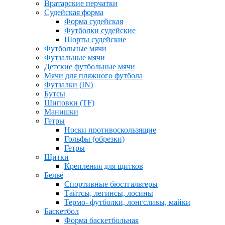
Вратарские перчатки
Судейская форма
Форма судейская
Футболки судейские
Шорты судейские
Футбольные мячи
Футзальные мячи
Детские футбольные мячи
Мячи для пляжного футбола
Футзалки (IN)
Бутсы
Шиповки (TF)
Манишки
Гетры
Носки противоскользящие
Гольфы (обрезки)
Гетры
Щитки
Крепления для щитков
Бельё
Спортивные бюстгальтеры
Тайтсы, легинсы, лосины
Термо- футболки, лонгсливы, майки
Баскетбол
Форма баскетбольная