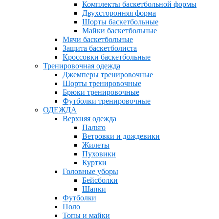
Комплекты баскетбольной формы
Двухсторонняя форма
Шорты баскетбольные
Майки баскетбольные
Мячи баскетбольные
Защита баскетболиста
Кроссовки баскетбольные
Тренировочная одежда
Джемперы тренировочные
Шорты тренировочные
Брюки тренировочные
Футболки тренировочные
ОДЕЖДА
Верхняя одежда
Пальто
Ветровки и дождевики
Жилеты
Пуховики
Куртки
Головные уборы
Бейсболки
Шапки
Футболки
Поло
Топы и майки