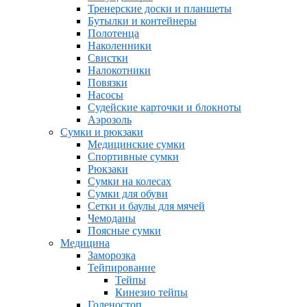
Тренерские доски и планшеты
Бутылки и контейнеры
Полотенца
Наколенники
Свистки
Налокотники
Повязки
Насосы
Судейские карточки и блокноты
Аэрозоль
Сумки и рюкзаки
Медицинские сумки
Спортивные сумки
Рюкзаки
Сумки на колесах
Сумки для обуви
Сетки и баулы для мячей
Чемоданы
Поясные сумки
Медицина
Заморозка
Тейпирование
Тейпы
Кинезио тейпы
Голеностоп