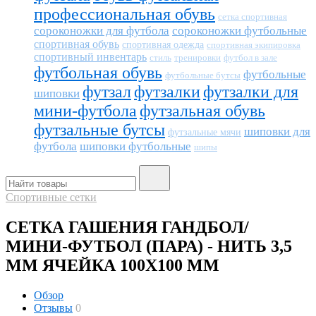
профессиональная обувь
сетка спортивная
сороконожки для футбола
сороконожки футбольные
спортивная обувь
спортивная одежда
спортивная экипировка
спортивный инвентарь
тренировки
футбол в зале
стиль
футбольная обувь
футбольные
футбольные бутсы
футзал
футзалки
футзалки для
шиповки
мини-футбола
футзальная обувь
футзальные бутсы
шиповки для
футзальные мячи
футбола
шиповки футбольные
шипы
Спортивные сетки
СЕТКА ГАШЕНИЯ ГАНДБОЛ/
МИНИ-ФУТБОЛ (ПАРА) - НИТЬ 3,5
ММ ЯЧЕЙКА 100Х100 ММ
Обзор
Отзывы
0