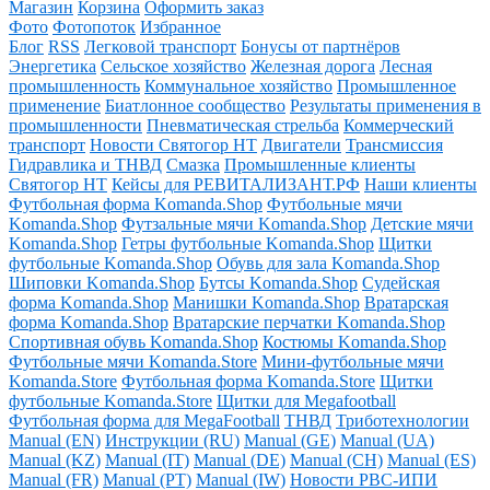
Магазин
Корзина
Оформить заказ
Фото
Фотопоток
Избранное
Блог
RSS
Легковой транспорт
Бонусы от партнёров
Энергетика
Сельское хозяйство
Железная дорога
Лесная
промышленность
Коммунальное хозяйство
Промышленное
применение
Биатлонное сообщество
Результаты применения в
промышленности
Пневматическая стрельба
Коммерческий
транспорт
Новости Святогор НТ
Двигатели
Трансмиссия
Гидравлика и ТНВД
Смазка
Промышленные клиенты
Святогор НТ
Кейсы для РЕВИТАЛИЗАНТ.РФ
Наши клиенты
Футбольная форма Komanda.Shop
Футбольные мячи
Komanda.Shop
Футзальные мячи Komanda.Shop
Детские мячи
Komanda.Shop
Гетры футбольные Komanda.Shop
Щитки
футбольные Komanda.Shop
Обувь для зала Komanda.Shop
Шиповки Komanda.Shop
Бутсы Komanda.Shop
Судейская
форма Komanda.Shop
Манишки Komanda.Shop
Вратарская
форма Komanda.Shop
Вратарские перчатки Komanda.Shop
Спортивная обувь Komanda.Shop
Костюмы Komanda.Shop
Футбольные мячи Komanda.Store
Мини-футбольные мячи
Komanda.Store
Футбольная форма Komanda.Store
Щитки
футбольные Komanda.Store
Щитки для Megafootball
Футбольная форма для MegaFootball
ТНВД
Триботехнологии
Manual (EN)
Инструкции (RU)
Manual (GE)
Manual (UA)
Manual (KZ)
Manual (IT)
Manual (DE)
Manual (CH)
Manual (ES)
Manual (FR)
Manual (PT)
Manual (IW)
Новости РВС-ИПИ