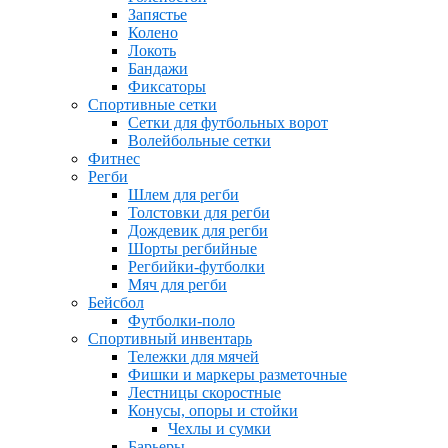
Запястье
Колено
Локоть
Бандажи
Фиксаторы
Спортивные сетки
Сетки для футбольных ворот
Волейбольные сетки
Фитнес
Регби
Шлем для регби
Толстовки для регби
Дождевик для регби
Шорты регбийные
Регбийки-футболки
Мяч для регби
Бейсбол
Футболки-поло
Спортивный инвентарь
Тележки для мячей
Фишки и маркеры разметочные
Лестницы скоростные
Конусы, опоры и стойки
Чехлы и сумки
Барьеры