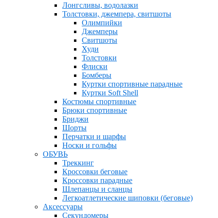
Лонгсливы, водолазки
Толстовки, джемпера, свитшоты
Олимпийки
Джемперы
Свитшоты
Худи
Толстовки
Флиски
Бомберы
Куртки спортивные парадные
Куртки Soft Shell
Костюмы спортивные
Брюки спортивные
Бриджи
Шорты
Перчатки и шарфы
Носки и гольфы
ОБУВЬ
Треккинг
Кроссовки беговые
Кроссовки парадные
Шлепанцы и сланцы
Легкоатлетические шиповки (беговые)
Аксессуары
Секундомеры