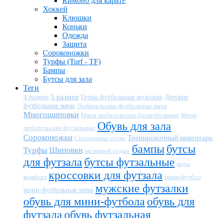
Кимоно для карате
Хоккей
Клюшки
Коньки
Одежда
Защита
Сороконожки
Турфы (Turf - TF)
Бампы
Бутсы для зала
Теги
5 размер
Детские
4 размер
Гетры футбольные мужские
футбольные мячи
Любительские футбольные мячи
Многошиповки
Мячи любительские баскетбольные
Мячи
Обувь для зала
любительские футзальные
Сороконожки
Тренировочный инвентарь
Спортивные сетки
бампы
бутсы
Турфы
Шиповки
активный отдых
для футзала
бутсы футзальные
кеды
кроссовки для футзала
комфорт
мини-футбол
мужские футзалки
мини-футбольные мячи
обувь для мини-футбола
обувь для
футзала
обувь футзальная