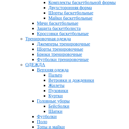
Комплекты баскетбольной формы
Двухсторонняя форма
Шорты баскетбольные
Майки баскетбольные
Мячи баскетбольные
Защита баскетболиста
Кроссовки баскетбольные
Тренировочная одежда
Джемперы тренировочные
Шорты тренировочные
Брюки тренировочные
Футболки тренировочные
ОДЕЖДА
Верхняя одежда
Пальто
Ветровки и дождевики
Жилеты
Пуховики
Куртки
Головные уборы
Бейсболки
Шапки
Футболки
Поло
Топы и майки