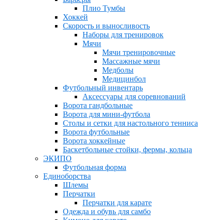
Плио Тумбы
Хоккей
Скорость и выносливость
Наборы для тренировок
Мячи
Мячи тренировочные
Массажные мячи
Медболы
Медицинбол
Футбольный инвентарь
Аксессуары для соревнований
Ворота гандбольные
Ворота для мини-футбола
Столы и сетки для настольного тенниса
Ворота футбольные
Ворота хоккейные
Баскетбольные стойки, фермы, кольца
ЭКИПО
Футбольная форма
Единоборства
Шлемы
Перчатки
Перчатки для карате
Одежда и обувь для самбо