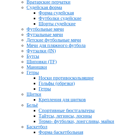
Вратарские перчатки
Судейская форма
Форма судейская
Футболки судейские
Шорты судейские
Футбольные мячи
Футзальные мячи
Детские футбольные мячи
Мячи для пляжного футбола
Футзалки (IN)
Бутсы
Шиповки (TF)
Манишки
Гетры
Носки противоскользящие
Гольфы (обрезки)
Гетры
Щитки
Крепления для щитков
Бельё
Спортивные бюстгальтеры
Тайтсы, легинсы, лосины
Термо- футболки, лонгсливы, майки
Баскетбол
Форма баскетбольная