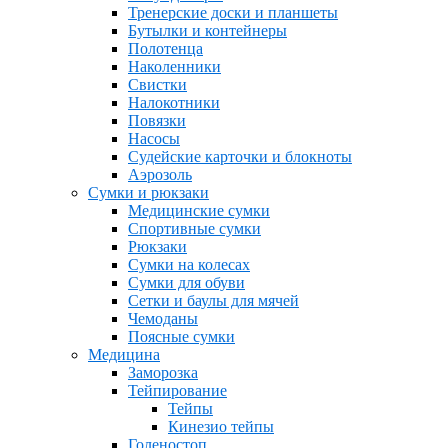
Тренерские доски и планшеты
Бутылки и контейнеры
Полотенца
Наколенники
Свистки
Налокотники
Повязки
Насосы
Судейские карточки и блокноты
Аэрозоль
Сумки и рюкзаки
Медицинские сумки
Спортивные сумки
Рюкзаки
Сумки на колесах
Сумки для обуви
Сетки и баулы для мячей
Чемоданы
Поясные сумки
Медицина
Заморозка
Тейпирование
Тейпы
Кинезио тейпы
Голеностоп