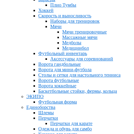
Плио Тумбы
Хоккей
Скорость и выносливость
Наборы для тренировок
Мячи
Мячи тренировочные
Массажные мячи
Медболы
Медицинбол
Футбольный инвентарь
Аксессуары для соревнований
Ворота гандбольные
Ворота для мини-футбола
Столы и сетки для настольного тенниса
Ворота футбольные
Ворота хоккейные
Баскетбольные стойки, фермы, кольца
ЭКИПО
Футбольная форма
Единоборства
Шлемы
Перчатки
Перчатки для карате
Одежда и обувь для самбо