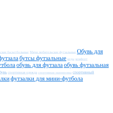
Обувь для
ские баскетбольные
Мячи любительские футзальные
футзала
бутсы футзальные
кеды
комфорт
утбола
обувь для футзала
обувь футзальная
бувь
спортивный
спортивная одежда
спортивная экипировка
алки
футзалки для мини-футбола