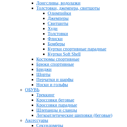
Лонгсливы, водолазки
Толстовки, джемпера, свитшоты
Олимпийки
Джемперы
Свитшоты
Худи
Толстовки
Флиски
Бомберы
Куртки спортивные парадные
Куртки Soft Shell
Костюмы спортивные
Брюки спортивные
Бриджи
Шорты
Перчатки и шарфы
Носки и гольфы
ОБУВЬ
Треккинг
Кроссовки беговые
Кроссовки парадные
Шлепанцы и сланцы
Легкоатлетические шиповки (беговые)
Аксессуары
Секундомеры