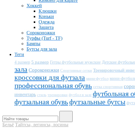
Кимоно для карате
Хоккей
Клюшки
Коньки
Одежда
Защита
Сороконожки
Турфы (Turf - TF)
Бампы
Бутсы для зала
Теги
5 размер
Детские футболь
4 размер
Гетры футбольные мужские
зала
Сороконожки
Тренировочный инве
Спортивные сетки
кроссовки для футзала
мини-футбол
мини-футбол
профессиональная обувь
соро
сетка спортивная
футбольная о
инвентарь
тренировки
футбол в зале
стиль
футзальная обувь
футзальные бутсы
футз
Бельё
Тайтсы, легинсы, лосины