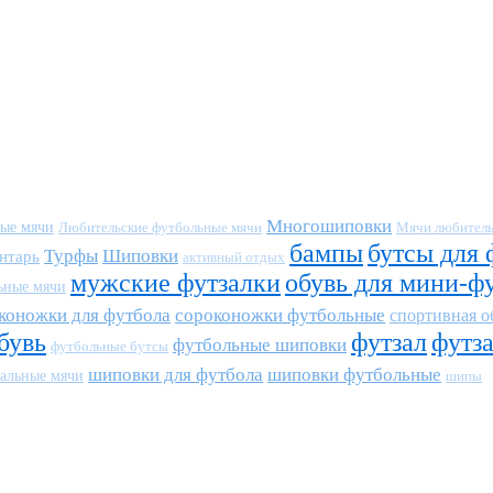
Многошиповки
ные мячи
Любительские футбольные мячи
Мячи любитель
бампы
бутсы для 
Турфы
Шиповки
нтарь
активный отдых
мужские футзалки
обувь для мини-ф
ьные мячи
коножки для футбола
сороконожки футбольные
спортивная о
бувь
футзал
футз
футбольные шиповки
футбольные бутсы
шиповки для футбола
шиповки футбольные
альные мячи
шипы