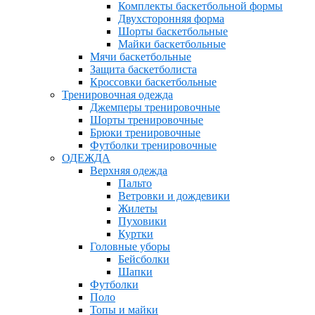
Комплекты баскетбольной формы
Двухсторонняя форма
Шорты баскетбольные
Майки баскетбольные
Мячи баскетбольные
Защита баскетболиста
Кроссовки баскетбольные
Тренировочная одежда
Джемперы тренировочные
Шорты тренировочные
Брюки тренировочные
Футболки тренировочные
ОДЕЖДА
Верхняя одежда
Пальто
Ветровки и дождевики
Жилеты
Пуховики
Куртки
Головные уборы
Бейсболки
Шапки
Футболки
Поло
Топы и майки