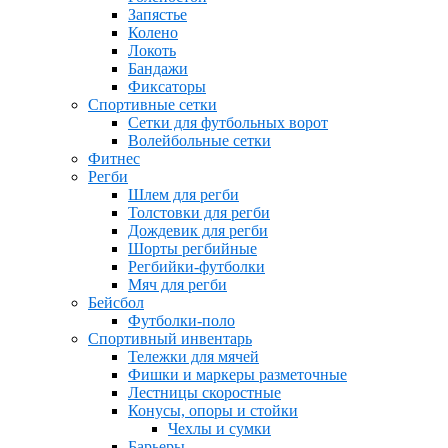
Запястье
Колено
Локоть
Бандажи
Фиксаторы
Спортивные сетки
Сетки для футбольных ворот
Волейбольные сетки
Фитнес
Регби
Шлем для регби
Толстовки для регби
Дождевик для регби
Шорты регбийные
Регбийки-футболки
Мяч для регби
Бейсбол
Футболки-поло
Спортивный инвентарь
Тележки для мячей
Фишки и маркеры разметочные
Лестницы скоростные
Конусы, опоры и стойки
Чехлы и сумки
Барьеры