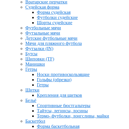
Вратарские перчатки
Судейская форма
Форма судейская
Футболки судейские
Шорты судейские
Футбольные мячи
Футзальные мячи
Детские футбольные мячи
Мячи для пляжного футбола
Футзалки (IN)
Бутсы
Шиповки (TF)
Манишки
Гетры
Носки противоскользящие
Гольфы (обрезки)
Гетры
Щитки
Крепления для щитков
Бельё
Спортивные бюстгальтеры
Тайтсы, легинсы, лосины
Термо- футболки, лонгсливы, майки
Баскетбол
Форма баскетбольная