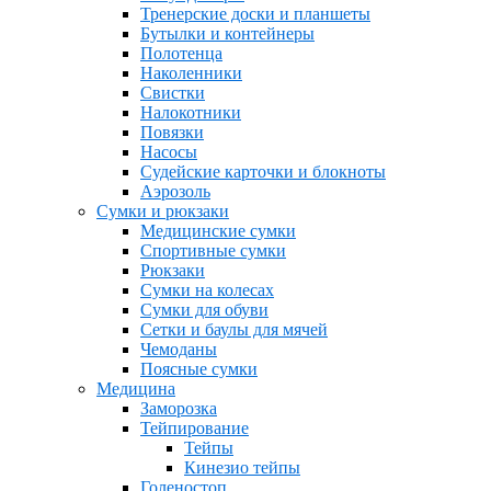
Тренерские доски и планшеты
Бутылки и контейнеры
Полотенца
Наколенники
Свистки
Налокотники
Повязки
Насосы
Судейские карточки и блокноты
Аэрозоль
Сумки и рюкзаки
Медицинские сумки
Спортивные сумки
Рюкзаки
Сумки на колесах
Сумки для обуви
Сетки и баулы для мячей
Чемоданы
Поясные сумки
Медицина
Заморозка
Тейпирование
Тейпы
Кинезио тейпы
Голеностоп