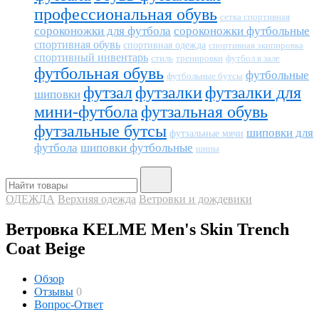
профессиональная обувь
сетка спортивная
сороконожки для футбола
сороконожки футбольные
спортивная обувь
спортивная одежда
спортивная экипировка
спортивный инвентарь
тренировки
футбол в зале
стиль
футбольная обувь
футбольные
футбольные бутсы
футзал
футзалки
футзалки для
шиповки
мини-футбола
футзальная обувь
футзальные бутсы
шиповки для
футзальные мячи
футбола
шиповки футбольные
шипы
ОДЕЖДА
Верхняя одежда
Ветровки и дождевики
Ветровка KELME Men's Skin Trench
Coat Beige
Обзор
Отзывы
0
Вопрос-Ответ