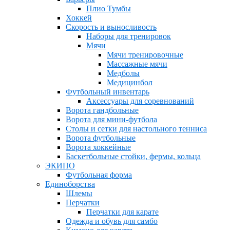
Плио Тумбы
Хоккей
Скорость и выносливость
Наборы для тренировок
Мячи
Мячи тренировочные
Массажные мячи
Медболы
Медицинбол
Футбольный инвентарь
Аксессуары для соревнований
Ворота гандбольные
Ворота для мини-футбола
Столы и сетки для настольного тенниса
Ворота футбольные
Ворота хоккейные
Баскетбольные стойки, фермы, кольца
ЭКИПО
Футбольная форма
Единоборства
Шлемы
Перчатки
Перчатки для карате
Одежда и обувь для самбо