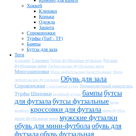
Кимоно для карате
Хоккей
Клюшки
Коньки
Одежда
Защита
Сороконожки
Турфы (Turf - TF)
Бампы
Бутсы для зала
Теги
5 размер
Детские
4 размер
Гетры футбольные мужские
футбольные мячи
Любительские футбольные мячи
Многошиповки
Мячи любительские баскетбольные
Мячи
Обувь для зала
любительские футзальные
Сороконожки
Тренировочный инвентарь
Спортивные сетки
бампы
бутсы
Турфы
Шиповки
активный отдых
для футзала
бутсы футзальные
кеды
кроссовки для футзала
комфорт
мини-футбол
мужские футзалки
мини-футбольные мячи
обувь для мини-футбола
обувь для
футзала
обувь футзальная