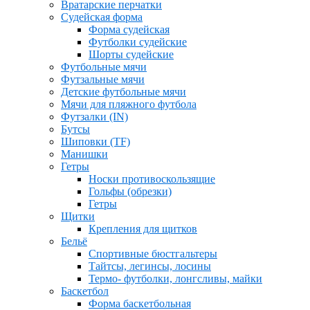
Вратарские перчатки
Судейская форма
Форма судейская
Футболки судейские
Шорты судейские
Футбольные мячи
Футзальные мячи
Детские футбольные мячи
Мячи для пляжного футбола
Футзалки (IN)
Бутсы
Шиповки (TF)
Манишки
Гетры
Носки противоскользящие
Гольфы (обрезки)
Гетры
Щитки
Крепления для щитков
Бельё
Спортивные бюстгальтеры
Тайтсы, легинсы, лосины
Термо- футболки, лонгсливы, майки
Баскетбол
Форма баскетбольная