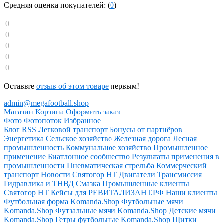
Средняя оценка покупателей: (
0
)
0
0
0
0
0
Оставьте
отзыв об этом товаре
первым!
admin@megafootball.shop
Магазин
Корзина
Оформить заказ
Фото
Фотопоток
Избранное
Блог
RSS
Легковой транспорт
Бонусы от партнёров
Энергетика
Сельское хозяйство
Железная дорога
Лесная
промышленность
Коммунальное хозяйство
Промышленное
применение
Биатлонное сообщество
Результаты применения в
промышленности
Пневматическая стрельба
Коммерческий
транспорт
Новости Святогор НТ
Двигатели
Трансмиссия
Гидравлика и ТНВД
Смазка
Промышленные клиенты
Святогор НТ
Кейсы для РЕВИТАЛИЗАНТ.РФ
Наши клиенты
Футбольная форма Komanda.Shop
Футбольные мячи
Komanda.Shop
Футзальные мячи Komanda.Shop
Детские мячи
Komanda.Shop
Гетры футбольные Komanda.Shop
Щитки