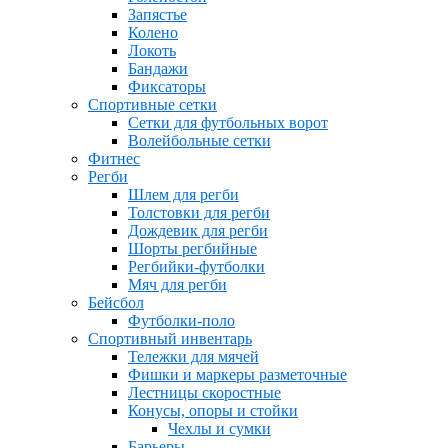
Запястье
Колено
Локоть
Бандажи
Фиксаторы
Спортивные сетки
Сетки для футбольных ворот
Волейбольные сетки
Фитнес
Регби
Шлем для регби
Толстовки для регби
Дождевик для регби
Шорты регбийные
Регбийки-футболки
Мяч для регби
Бейсбол
Футболки-поло
Спортивный инвентарь
Тележки для мячей
Фишки и маркеры разметочные
Лестницы скоростные
Конусы, опоры и стойки
Чехлы и сумки
Барьеры