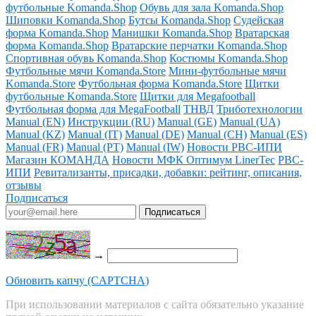
футбольные Komanda.Shop
Обувь для зала Komanda.Shop
Шиповки Komanda.Shop
Бутсы Komanda.Shop
Судейская
форма Komanda.Shop
Манишки Komanda.Shop
Вратарская
форма Komanda.Shop
Вратарские перчатки Komanda.Shop
Спортивная обувь Komanda.Shop
Костюмы Komanda.Shop
Футбольные мячи Komanda.Store
Мини-футбольные мячи
Komanda.Store
Футбольная форма Komanda.Store
Щитки
футбольные Komanda.Store
Щитки для Megafootball
Футбольная форма для MegaFootball
ТНВД
Триботехнологии
Manual (EN)
Инструкции (RU)
Manual (GE)
Manual (UA)
Manual (KZ)
Manual (IT)
Manual (DE)
Manual (CH)
Manual (ES)
Manual (FR)
Manual (PT)
Manual (IW)
Новости РВС-ИПИ
Магазин КОМАНДА
Новости МФК Оптимум LinerTec
РВС-
ИПИ
Ревитализанты, присадки, добавки: рейтинг, описания,
отзывы
Подписаться
→
Обновить капчу (CAPTCHA)
При использовании материалов с сайта обязательно указание