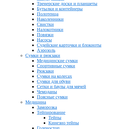
Тренерские доски и планшеты
Бутылки и контейнеры
Полотенца
Наколенники
Свистки
Налокотники
Повязки
Насосы
Судейские карточки и блокноты
Аэрозоль
Сумки и рюкзаки
Медицинские сумки
Спортивные сумки
Рюкзаки
Сумки на колесах
Сумки для обуви
Сетки и баулы для мячей
Чемоданы
Поясные сумки
Медицина
Заморозка
Тейпирование
Тейпы
Кинезио тейпы
Голеностоп