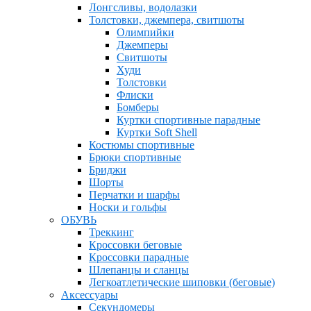
Лонгсливы, водолазки
Толстовки, джемпера, свитшоты
Олимпийки
Джемперы
Свитшоты
Худи
Толстовки
Флиски
Бомберы
Куртки спортивные парадные
Куртки Soft Shell
Костюмы спортивные
Брюки спортивные
Бриджи
Шорты
Перчатки и шарфы
Носки и гольфы
ОБУВЬ
Треккинг
Кроссовки беговые
Кроссовки парадные
Шлепанцы и сланцы
Легкоатлетические шиповки (беговые)
Аксессуары
Секундомеры