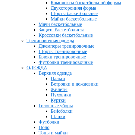
Комплекты баскетбольной формы
Двухсторонняя форма
Шорты баскетбольные
Майки баскетбольные
Мячи баскетбольные
Защита баскетболиста
Кроссовки баскетбольные
Тренировочная одежда
Джемперы тренировочные
Шорты тренировочные
Брюки тренировочные
Футболки тренировочные
ОДЕЖДА
Верхняя одежда
Пальто
Ветровки и дождевики
Жилеты
Пуховики
Куртки
Головные уборы
Бейсболки
Шапки
Футболки
Поло
Топы и майки